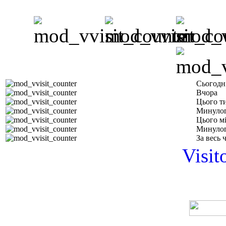
Сьогодн
Вчора
Цього т
Минулог
Цього м
Минулог
За весь 
Visit