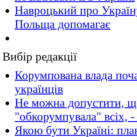
Навроцький про Україну
Польща допомагає
Вибір редакції
Корумпована влада поча
українців
Не можна допустити, що
"обкорумпувала" всіх, 
Якою бути Україні: пла