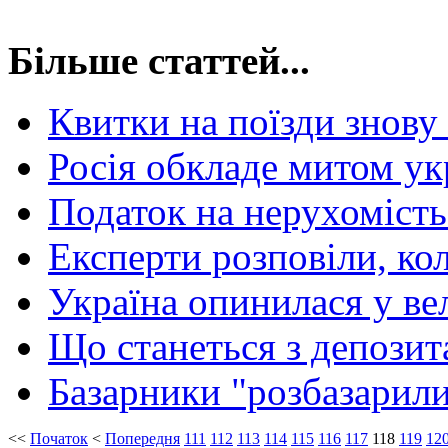
Більше статтей...
Квитки на поїзди знов
Росія обкладе митом ук
Податок на нерухомість
Експерти розповіли, ко
Україна опинилася у ве
Що станеться з депозит
Базарники "розбазарили
<<
Початок
<
Попередня
111
112
113
114
115
116
117
118
119
12