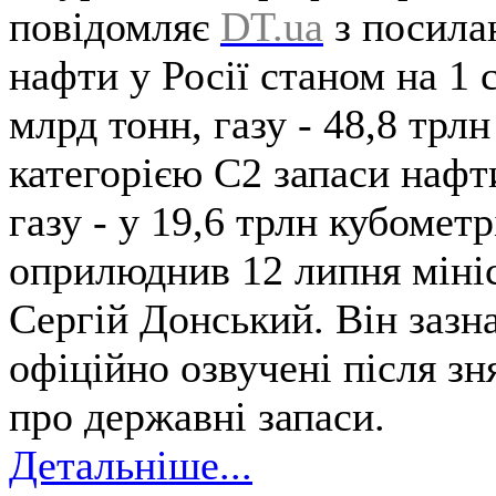
повідомляє
DT.ua
з посила
нафти у Росії станом на 1 
млрд тонн, газу - 48,8 трл
категорією С2 запаси нафт
газу - у 19,6 трлн кубомет
оприлюднив 12 липня міні
Сергій Донський. Він зазн
офіційно озвучені після зн
про державні запаси.
Детальніше...