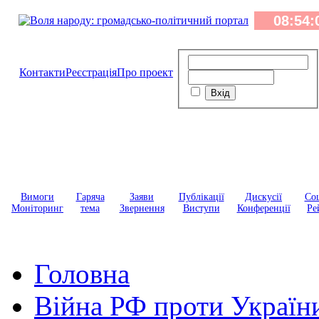
Контакти
Реєстрація
Про проект
Вимоги
Гаряча
Заяви
Публікації
Дискусії
Соц
Моніторинг
тема
Звернення
Виступи
Конференції
Ре
Головна
Війна РФ проти Україн