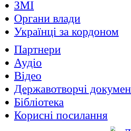
ЗМІ
Органи влади
Українці за кордоном
Партнери
Аудіо
Відео
Державотворчі докумен
Бібліотека
Корисні посилання