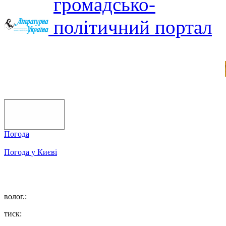
Погода
Погода у
Києві
волог.:
тиск: