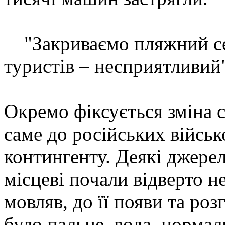
"Закриваємо пляжний се
туристів – несприятливий
Окремо фіксується зміна 
саме до російських військ
контингенту. Деякі джере
місцеві почали відверто н
мовляв, до її появи та роз
було пальне, вода, нормал