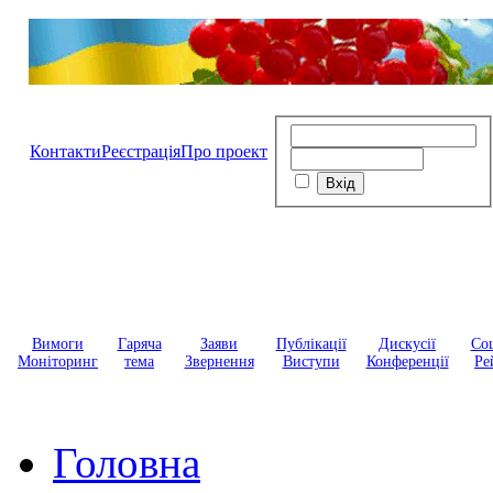
Контакти
Реєстрація
Про проект
Вимоги
Гаряча
Заяви
Публікації
Дискусії
Соц
Моніторинг
тема
Звернення
Виступи
Конференції
Ре
Головна