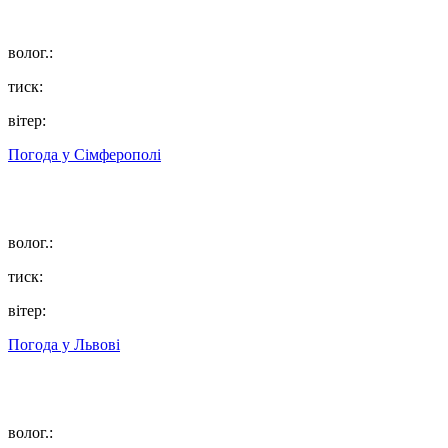
волог.:
тиск:
вітер:
Погода у
Сімферополі
волог.:
тиск:
вітер:
Погода у
Львові
волог.: