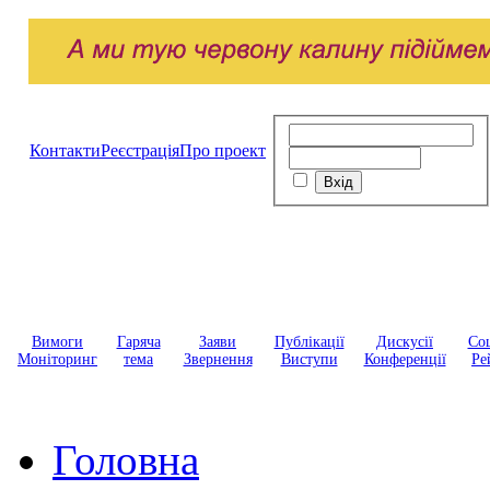
Контакти
Реєстрація
Про проект
Вимоги
Гаряча
Заяви
Публікації
Дискусії
Соц
Моніторинг
тема
Звернення
Виступи
Конференції
Ре
Головна