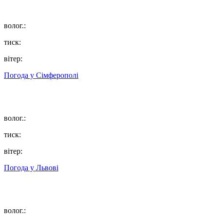
волог.:
тиск:
вітер:
Погода у
Сімферополі
волог.:
тиск:
вітер:
Погода у
Львові
волог.: