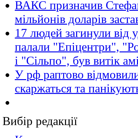
ВАКС призначив Стефан
мільйонів доларів заста
17 людей загинули від у
палали "Епіцентри", "Р
і "Сільпо", був витік ам
У рф раптово відмовили
скаржаться та панікуют
Вибір редакції