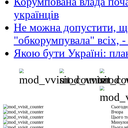
Корумпована влада поча
українців
Не можна допустити, що
"обкорумпувала" всіх, 
Якою бути Україні: пла
Сьогодн
Вчора
Цього т
Минулог
Цього м