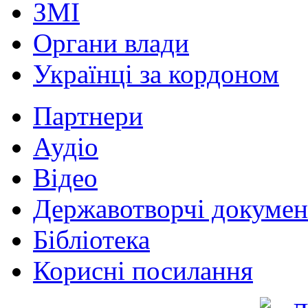
ЗМІ
Органи влади
Українці за кордоном
Партнери
Аудіо
Відео
Державотворчі докумен
Бібліотека
Корисні посилання