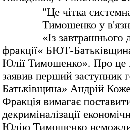
"Це чітка системн
Тимошенко у в'язн
«Із завтрашнього 
фракції« БЮТ-Батьківщина
Юлії Тимошенко». Про це 
заявив перший заступник 
Батьківщина» Андрій Коже
Фракція вимагає поставити
декриміналізації економіч
Юлію Тимошенко неможлив