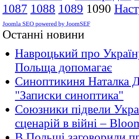
1087
1088
1089
1090
Наст
Joomla SEO powered by JoomSEF
Останні новини
Навроцький про Україну
Польща допомагає
Синоптикиня Наталка Д
"Записки синоптика"
Союзники підвели Укра
сценарій в війні – Bloo
В Польщі заговорили п