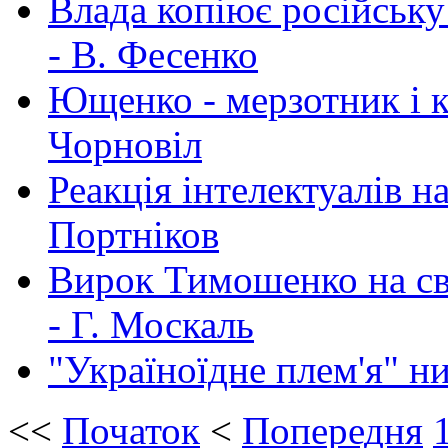
Влада копіює російську
- В. Фесенко
Ющенко - мерзотник і к
Чорновіл
Реакція інтелектуалів н
Портніков
Вирок Тимошенко на сво
- Г. Москаль
"Україноїдне плем'я" н
<<
Початок
<
Попередня