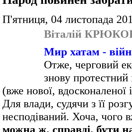
П'ятниця, 04 листопада 201
Віталій КРЮКОВ
Мир хатам - вій
Отже, черговий ек
знову протестний 
(вже нової, вдосконаленої 
Для влади, судячи з її розг
несподіваний. Хоча, чого в
можна ж, справді, бути н