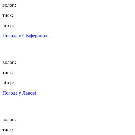
волог.:
тиск:
вітер:
Погода у
Сімферополі
волог.:
тиск:
вітер:
Погода у
Львові
волог.:
тиск: