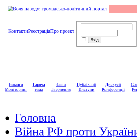
Контакти
Реєстрація
Про проект
Вимоги
Гаряча
Заяви
Публікації
Дискусії
Соц
Моніторинг
тема
Звернення
Виступи
Конференції
Ре
Головна
Війна РФ проти Україн