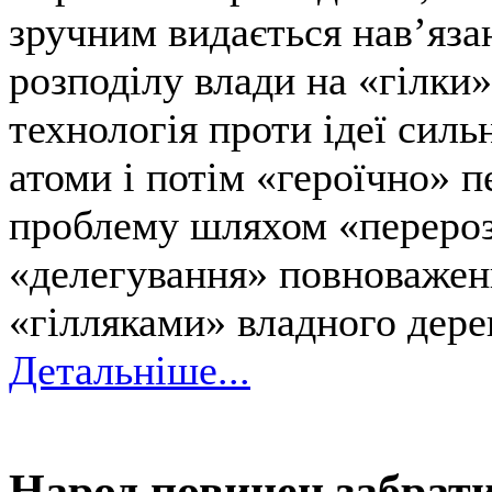
зручним видається нав’яза
розподілу влади на «гілки
технологія проти ідеї силь
атоми і потім «героїчно» 
проблему шляхом «перероз
«делегування» повноважен
«гілляками» владного дере
Детальніше...
Народ повинен забрати 