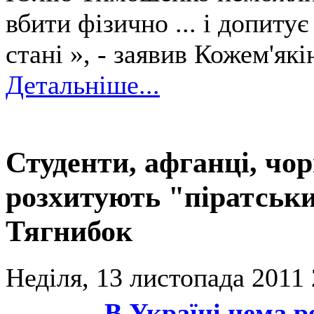
вбити фізично ... і допиту
стані », - заявив Кожем'які
Детальніше...
Студенти, афганці, чо
розхитують "піратськи
Тягнибок
Неділя, 13 листопада 2011 
В Україні нема р