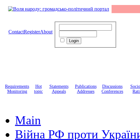
Contact
Register
About
Requirements
Hot
Statements
Publications
Discussions
Soci
Monitoring
topic
Appeals
Addresses
Conferences
Rati
Main
Війна РФ проти Україн