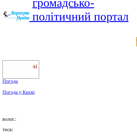
Погода
Погода у
Києві
волог.:
тиск: