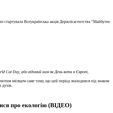
їні стартувала Всеукраїнська акція Держлісагентства “Майбутнє
ld Cat Day, або відомий нам як День кота в Європі,
 лютим місяцем саме тому, що цей період знаходився під знаком
х духів.
тися про екологію (ВІДЕО)