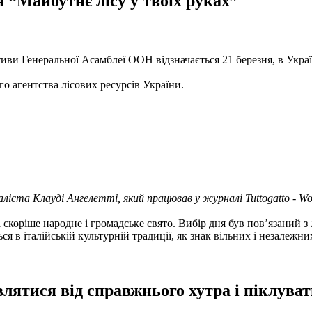
я “Майбутнє лісу у твоїх руках”
ативи Генеральної Асамблеї ООН відзначається 21 березня, в Укра
о агентства лісових ресурсів України.
ліста Клауді Ангелетті, який працював у журналі Tuttogatto - Wor
 скоріше народне і громадське свято. Вибір дня був пов’язаний з
ся в італійській культурній традиції, як знак вільних і незалежни
влятися від справжнього хутра і піклува