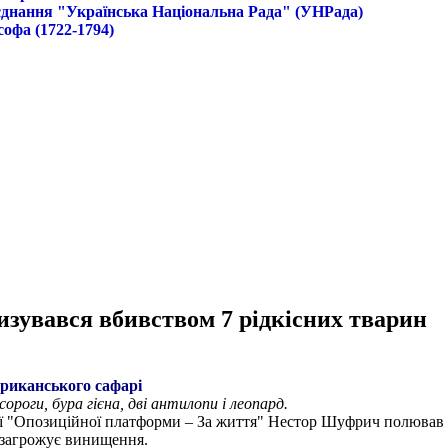
б'єднання "Українська Національна Рада" (УНРада)
софа (1722-1794)
увався вбивством 7 рідкісних тварин
риканського сафарі
роги, бура гієна, дві антилопи і леопард.
ої "Опозиційної платформи – За життя" Нестор Шуфрич полював 
м загрожує винищення.