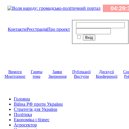
Контакти
Реєстрація
Про проект
Вимоги
Гаряча
Заяви
Публікації
Дискусії
Соц
Моніторинг
тема
Звернення
Виступи
Конференції
Ре
Головна
Війна РФ проти України
Стратегія для України
Політика
Економіка і бізнес
Агросектор