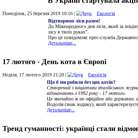
В Україні стартувала акці
Понеділок, 25 березня 2019 10:16 |
Екологія
Відтворимо ліси разом!
До Міжнародного дня лісів, який за ініці
лісу в твоїх руках”.
Про це повідомляє прес-служба Державног
Детальніше...
17 лютого - День кота в Європі
Неділя, 17 лютого 2019 21:20 |
Екологія
Що б ми робили без цих котів?
Створений з ініціативи італійського журна
відзначають з 1992 року - 17 лютого.
Це звичайно ж не офіційне або державне, а
Водолія (знак зодіаку), який характеризуєть
Детальніше...
Тренд гуманності: українці стали відмо