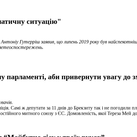
матичну ситуацію"
нтоніу Гутерріш заявив, що липень 2019 року був найспекотнішим
 метеоспостережень.
у парламенті, аби привернути увагу до з
вачів.
іція. Самі ж депутати за 11 днів до Брекзиту так і не погодили 
постійного митного союзу з ЄС. Домовленість, якої Тереза Мей до