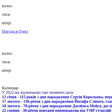
волог.:
тиск:
вітер:
Погода в
Одесі
волог.:
тиск:
вітер:
Календар
У 2022-му відзначаємо такі знаменні дати:
12 січня - 115 років з дня народження Сергія Корольова, пе
17 лютого - 130-річчя з дня народження Йосифа Сліпого, гл
18 лютого - 70-річчя з дня народження Джеймса Мейса, дослі
22 серпня - 30-річчя передачі повноважень від УНР сучасній