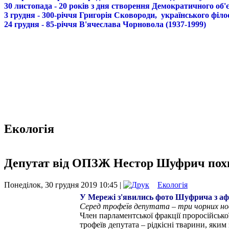
30 листопада - 20 років з дня створення Демократичного о
3 грудня - 300-річчя Григорія Сковороди, українського філо
24 грудня - 85-річчя В'ячеслава Чорновола (1937-1999)
Екологія
Депутат від ОПЗЖ Нестор Шуфрич похиз
Понеділок, 30 грудня 2019 10:45 |
Екологія
У Мережі з'явились фото Шуфрича з аф
Серед трофеїв депутата – три чорних носо
Член парламентської фракції проросійськ
трофеїв депутата – рідкісні тварини, яки