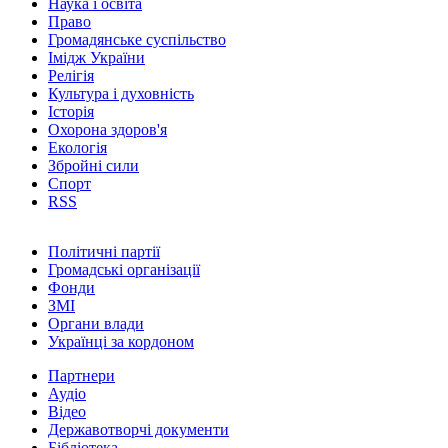
Наука і освіта
Право
Громадянське суспільство
Імідж України
Релігія
Культура і духовність
Історія
Охорона здоров'я
Екологія
Збройні сили
Спорт
RSS
Політичні партії
Громадські організації
Фонди
ЗМІ
Органи влади
Українці за кордоном
Партнери
Аудіо
Відео
Державотворчі документи
Бібліотека