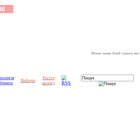
Немає таких бомб і ракет, які можуть
іологія
Реєстр
Вибори
йтинги
активу