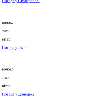
Погода у
Сімферополі
волог.:
тиск:
вітер:
Погода у
Львові
волог.:
тиск:
вітер:
Погода у
Донецьку