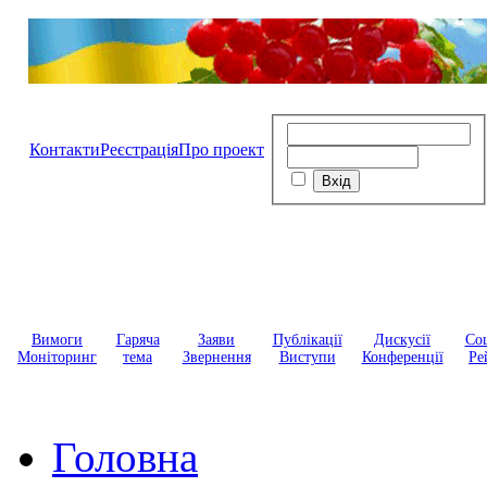
Контакти
Реєстрація
Про проект
Вимоги
Гаряча
Заяви
Публікації
Дискусії
Соц
Моніторинг
тема
Звернення
Виступи
Конференції
Ре
Головна