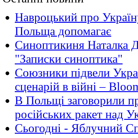
Навроцький про Україну
Польща допомагає
Синоптикиня Наталка Д
"Записки синоптика"
Союзники підвели Укра
сценарій в війні – Bloo
В Польщі заговорили п
російських ракет над У
Сьогодні - Яблучний Спа