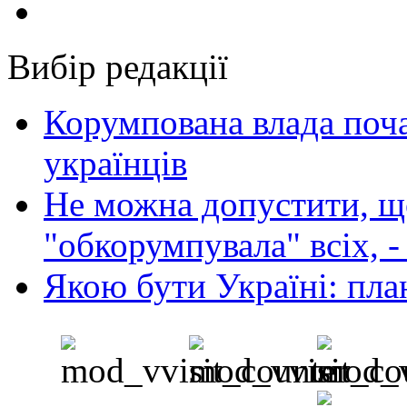
Вибір редакції
Корумпована влада поча
українців
Не можна допустити, що
"обкорумпувала" всіх, 
Якою бути Україні: пла