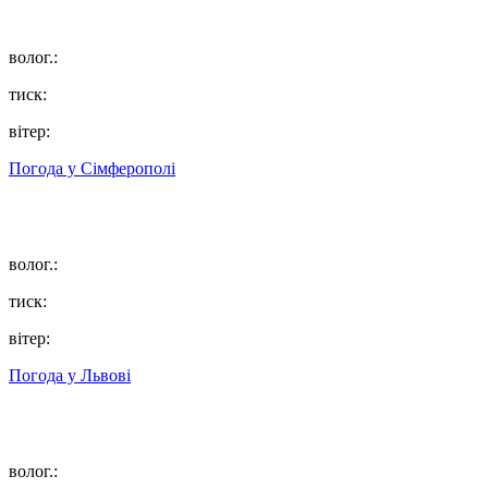
волог.:
тиск:
вітер:
Погода у
Сімферополі
волог.:
тиск:
вітер:
Погода у
Львові
волог.: