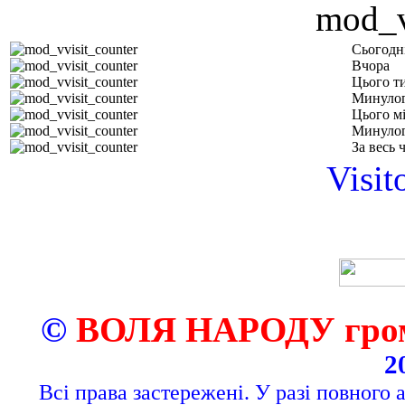
Сьогодн
Вчора
Цього т
Минулог
Цього м
Минулог
За весь 
Visit
©
ВОЛЯ НАРОДУ грома
2
Всі права застережені. У разі повного 