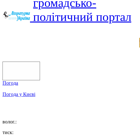
Погода
Погода у
Києві
волог.:
тиск: