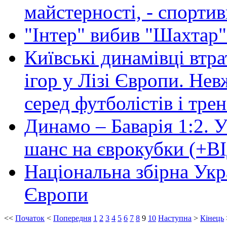
майстерності, - спорти
"Інтер" вибив "Шахтар"
Київські динамівці втр
ігор у Лізі Європи. Нев
серед футболістів і тре
Динамо – Баварія 1:2. 
шанс на єврокубки (+В
Національна збірна Укр
Європи
<<
Початок
<
Попередня
1
2
3
4
5
6
7
8
9
10
Наступна
>
Кінець