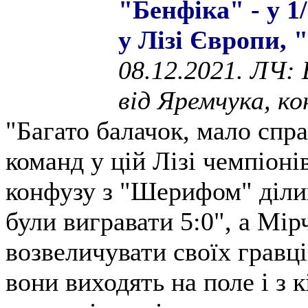
"Бенфіка" - у 1
у Лізі Європи, "
08.12.2021. ЛЧ: 
від Яремчука, ко
"Багато балачок, мало спра
команд у цій Лізі чемпіоні
конфузу з "Шерифом" діли
були вигравати 5:0", а Мі
возвеличувати своїх гравц
вони виходять на поле і з 