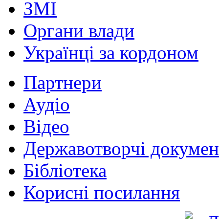
ЗМІ
Органи влади
Українці за кордоном
Партнери
Аудіо
Відео
Державотворчі докумен
Бібліотека
Корисні посилання