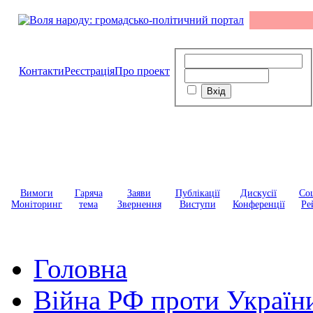
Контакти
Реєстрація
Про проект
Вимоги
Гаряча
Заяви
Публікації
Дискусії
Соц
Моніторинг
тема
Звернення
Виступи
Конференції
Ре
Головна
Війна РФ проти Україн