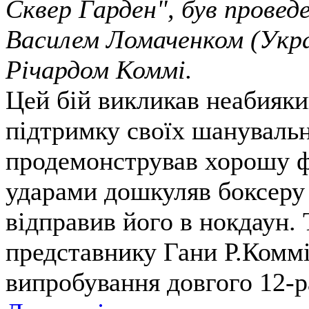
Сквер Гарден", був провед
Василем Ломаченком (Укра
Річардом Коммі.
Цей бій викликав неабияки
підтримку своїх шануваль
продемонстрував хорошу ф
ударами дошкуляв боксеру 
відправив його в нокдаун.
представнику Гани Р.Коммі
випробування довгого 12-