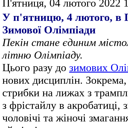
П'ятниця, 04 лютого 2022 1
У п'ятницю, 4 лютого, в 
Зимової Олімпіади
Пекін стане єдиним містом 
літню Олімпіаду.
Цього разу до
зимових Олі
нових дисциплін. Зокрема,
стрибки на лижах з трампл
з фрістайлу в акробатиці, 
чоловічі та жіночі змаганн