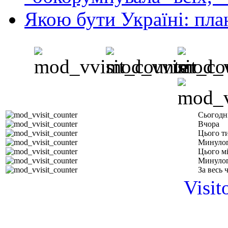
Якою бути Україні: пла
Сьогодн
Вчора
Цього т
Минулог
Цього м
Минулог
За весь 
Visit