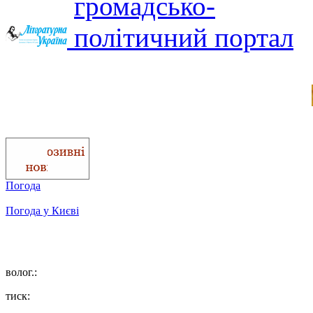
Погода
Погода у
Києві
волог.:
тиск: