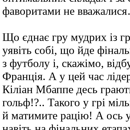
фаворитами не вважалис
Що єднає гру мудрих із г
уявіть собі, що йде фінал
з футболу і, скажімо, від
Франція. А у цей час ліде
Кіліан Мбаппе десь грают
гольф!?.. Такого у грі міл
й матимите рацію! А ось у
навіть на фінальних етапа