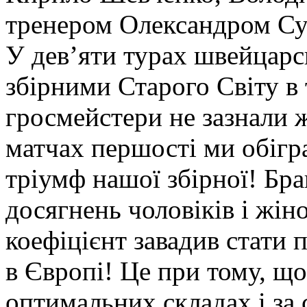
тренером Олександром С
У дев’яти турах швейцарс
збірними Старого Світу в
гросмейстери не зазнали 
матчах першості ми обігра
тріумф нашої збірної! Бр
досягнень чоловіків і жін
коефіцієнт завадив стати
в Європі! Це при тому, що
оптимальних складах і за