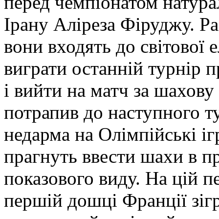
перед чемпіонатом натура
Ірану Аліреза Фіруджу. Р
вони входять до світової 
виграти останній турнір п
і вийти на матч за шахову
потрапив до наступного т
недарма на Олімпійські і
прагнуть ввести шахи в пр
показового виду. На цій 
першій дошці Франції зігр