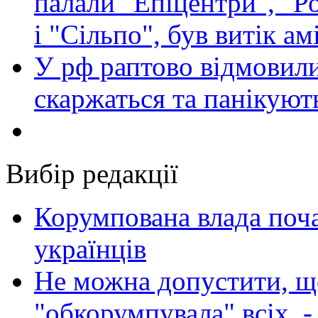
палали "Епіцентри", "Р
і "Сільпо", був витік ам
У рф раптово відмовили
скаржаться та панікуют
Вибір редакції
Корумпована влада поча
українців
Не можна допустити, що
"обкорумпувала" всіх, 