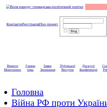
Контакти
Реєстрація
Про проект
Вимоги
Гаряча
Заяви
Публікації
Дискусії
Соц
Моніторинг
тема
Звернення
Виступи
Конференції
Ре
Головна
Війна РФ проти Україн