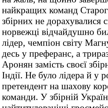
найкращих команд Старого
збірних не дорахувалися с
норвежці відчайдушно бил
лідер, чемпіон світу Магн
десь у преферанс, а трир
Аронян замість своєї збірн
Індії. Не було лідера й у
претендент на шахову коро
команди. У збірній Україн
найтитулованіші гросмейс