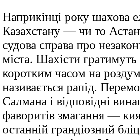
Наприкінці року шахова ел
Казахстану — чи то Астані
судова справа про незако
міста. Шахісти гратимуть н
коротким часом на роздум
називається рапід. Перем
Салмана і відповідні вина
фаворитів змагання — ки
останній грандіозний бліц