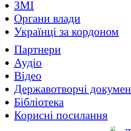
ЗМІ
Органи влади
Українці за кордоном
Партнери
Аудіо
Відео
Державотворчі докумен
Бібліотека
Корисні посилання