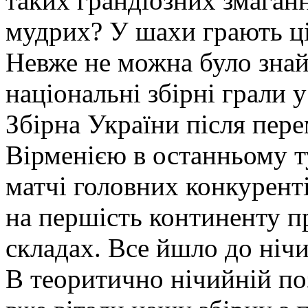
таких грандіозних змаган
мудрих? У шахи грають ці
Невже не можна було знай
національні збірні грали 
Збірна України після пере
Вірменією в останньому т
матчі головних конкурент
на першість континенту п
складах. Все йшло до нічи
В теоритично нічийній поз