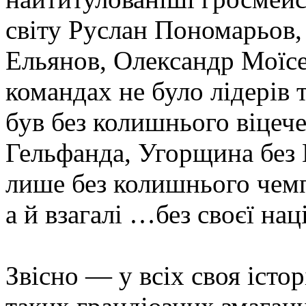
світу Руслан Пономарьов,
Ельянов, Олександр Моїсе
командах не було лідерів т
був без колишнього віцеч
Гельфанда, Угорщина без П
лише без колишнього чемп
а й взагалі …без своєї нац
Звісно — у всіх своя історі