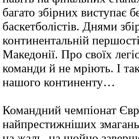
багато збірних виступає б
баскетболістів. Днями збі
континентальній першості
Македонії. Про своїх легі
команди й не мріють. І так
нашого континенту…
Командний чемпіонат Євр
найпрестижніших змагань 
на жаль, на щойно заверш