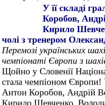
У її складі гр
Коробов, Андр
Кирило Шевче
чолі з тренером Олекса
Перемозі українських шах
чемпіонаті Європи з шахі
Щойно у Словенії Націона
стала чемпіоном Європи! У
Антон Коробов, Андрій В
Кирило Шевченко, Володи