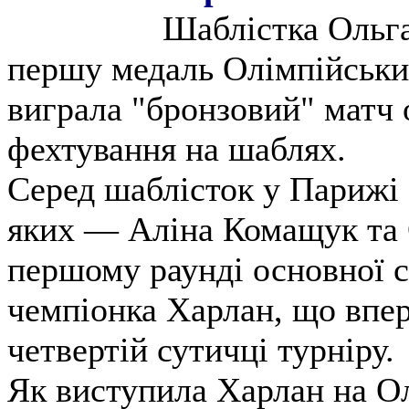
Шаблістка Ольга
першу медаль Олімпійськи
виграла "бронзовий" матч 
фехтування на шаблях.
Серед шаблісток у Парижі с
яких — Аліна Комащук та 
першому раунді основної с
чемпіонка Харлан, що впе
четвертій сутичці турніру.
Як виступила Харлан на О