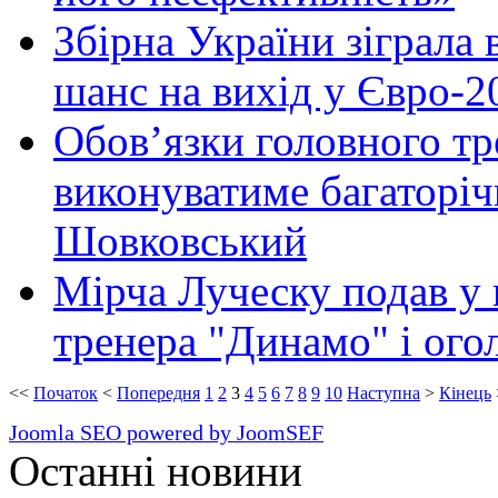
Збірна України зіграла 
шанс на вихід у Євро-2
Обов’язки головного т
виконуватиме багаторіч
Шовковський
Мірча Луческу подав у 
тренера "Динамо" і ого
<<
Початок
<
Попередня
1
2
3
4
5
6
7
8
9
10
Наступна
>
Кінець
Joomla SEO powered by JoomSEF
Останні новини