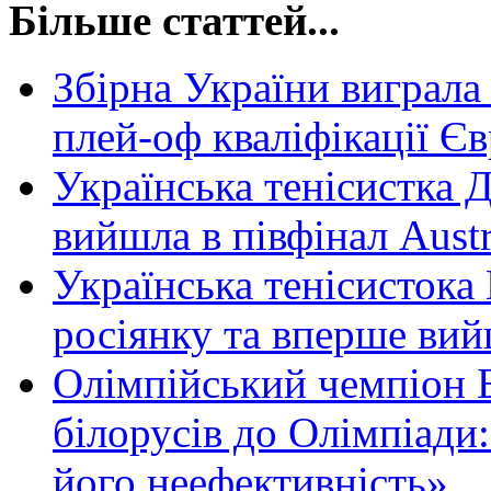
Більше статтей...
Збірна України виграла
плей-оф кваліфікації Є
Українська тенісистка 
вийшла в півфінал Aust
Українська тенісисток
росіянку та вперше вийш
Олімпійський чемпіон Б
білорусів до Олімпіади
його неефективність»