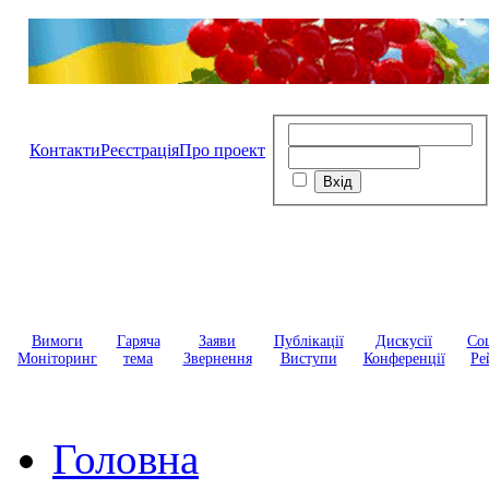
Контакти
Реєстрація
Про проект
Вимоги
Гаряча
Заяви
Публікації
Дискусії
Соц
Моніторинг
тема
Звернення
Виступи
Конференції
Ре
Головна