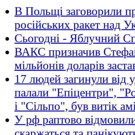
В Польщі заговорили п
російських ракет над У
Сьогодні - Яблучний Спа
ВАКС призначив Стефан
мільйонів доларів заста
17 людей загинули від у
палали "Епіцентри", "Р
і "Сільпо", був витік ам
У рф раптово відмовили
скаржаться та панікуют