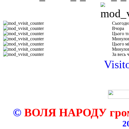
Сьогодн
Вчора
Цього т
Минулог
Цього м
Минулог
За весь 
Visit
©
ВОЛЯ НАРОДУ грома
2