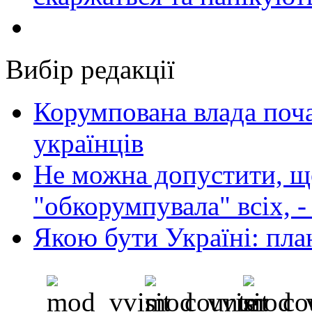
Вибір редакції
Корумпована влада поча
українців
Не можна допустити, що
"обкорумпувала" всіх, 
Якою бути Україні: пла