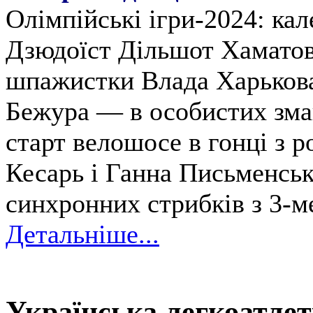
Олімпійські ігри-2024: кал
Дзюдоїст Дільшот Хаматов у
шпажистки Влада Харькова
Бежура — в особистих зма
старт велошосе в гонці з р
Кесарь і Ганна Письменськ
синхронних стрибків з 3-м
Детальніше...
Українська легкоатле