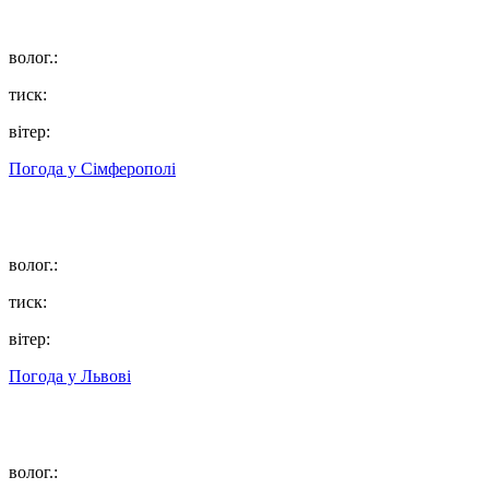
волог.:
тиск:
вітер:
Погода у
Сімферополі
волог.:
тиск:
вітер:
Погода у
Львові
волог.: