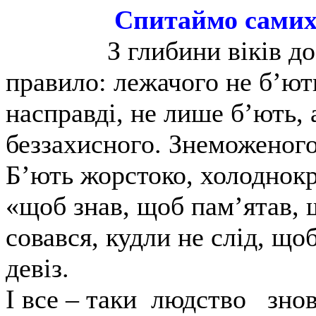
Спитаймо самих
З глибини віків д
правило: лежачого не б’ють
насправді, не лише б’ють, 
беззахисного. Знеможеного
Б’ють жорстоко, холоднокр
«щоб знав, щоб пам’ятав, 
совався, кудли не слід, що
девіз.
І все – таки людство зно