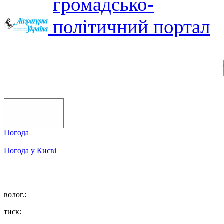
Погода
Погода у
Києві
волог.:
тиск: