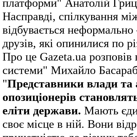
платформи" Анатолій Гриц
Насправді, спілкування мі
відбувається неформально 
друзів, які опинилися по рі
Про це Gazeta.ua розповів
системи" Михайло Басараб
"
Представники влади та 
опозиціонерів становлять
еліти держави.
Мають єдин
своє місце в ній. Вони ві