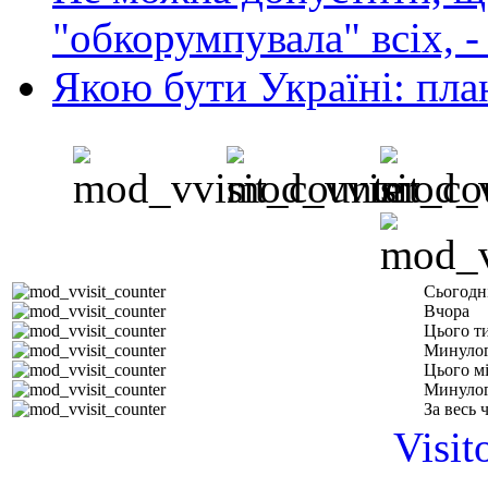
"обкорумпувала" всіх, 
Якою бути Україні: пла
Сьогодн
Вчора
Цього т
Минулог
Цього м
Минулог
За весь 
Visit