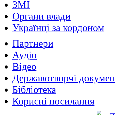
ЗМІ
Органи влади
Українці за кордоном
Партнери
Аудіо
Відео
Державотворчі докумен
Бібліотека
Корисні посилання