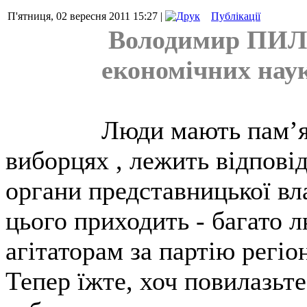
П'ятниця, 02 вересня 2011 15:27 |
Публікації
Володимир ПИЛИ
економічних нау
Люди мають пам’я
виборцях , лежить відповід
органи представницької вла
цього приходить - багато 
агітаторам за партію регіо
Тепер їжте, хоч повилазьт