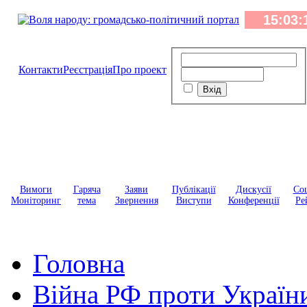
Контакти
Реєстрація
Про проект
Вимоги
Гаряча
Заяви
Публікації
Дискусії
Соц
Моніторинг
тема
Звернення
Виступи
Конференції
Ре
Головна
Війна РФ проти Україн