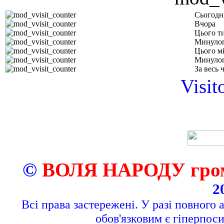
Сьогодн
Вчора
Цього т
Минулог
Цього м
Минулог
За весь 
Visit
©
ВОЛЯ НАРОДУ грома
2
Всі права застережені. У разі повного 
обов'язковим є гіперпос