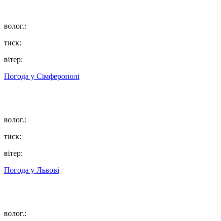
волог.:
тиск:
вітер:
Погода у
Сімферополі
волог.:
тиск:
вітер:
Погода у
Львові
волог.: