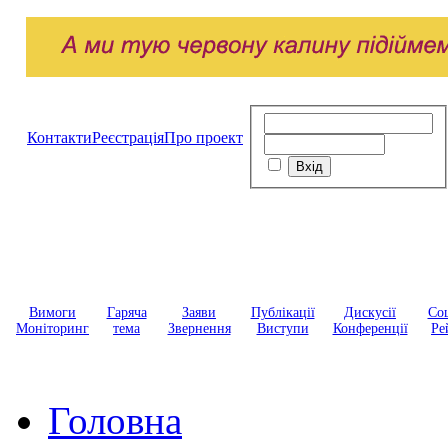
Контакти
Реєстрація
Про проект
Вимоги
Гаряча
Заяви
Публікації
Дискусії
Соц
Моніторинг
тема
Звернення
Виступи
Конференції
Ре
Головна