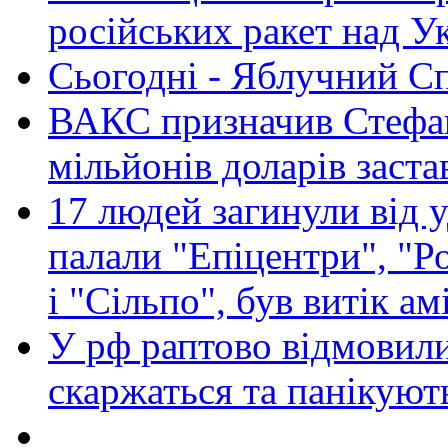
російських ракет над У
Сьогодні - Яблучний Спа
ВАКС призначив Стефан
мільйонів доларів заста
17 людей загинули від у
палали "Епіцентри", "Р
і "Сільпо", був витік ам
У рф раптово відмовили
скаржаться та панікуют