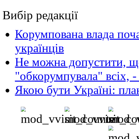
Вибір редакції
Корумпована влада поча
українців
Не можна допустити, що
"обкорумпувала" всіх, 
Якою бути Україні: пла