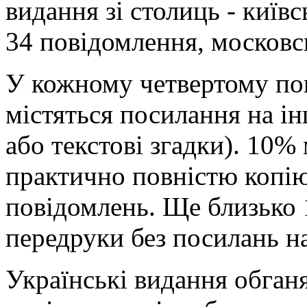
видання зі столиць - київ
34 повідомлення, московсь
У кожному четвертому по
містяться посилання на і
або текстові згадки). 10%
практично повністю копі
повідомлень. Ще близько 
передруки без посилань н
Українські видання обганя