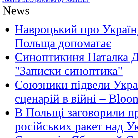
News
Навроцький про Україну
Польща допомагає
Синоптикиня Наталка Д
"Записки синоптика"
Союзники підвели Укра
сценарій в війні – Bloo
В Польщі заговорили п
російських ракет над У