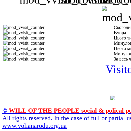
Сьогодн
Вчора
Цього т
Минулог
Цього м
Минулог
За весь 
Visit
©
WILL OF THE PEOPLE social & polical po
All rights reserved. In the case of full or partial
www.volianarodu.org.ua