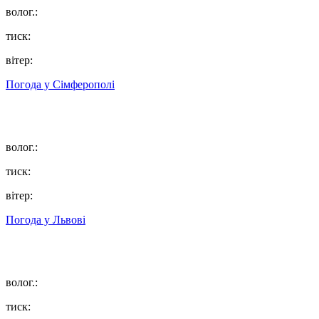
волог.:
тиск:
вітер:
Погода у
Сімферополі
волог.:
тиск:
вітер:
Погода у
Львові
волог.:
тиск: