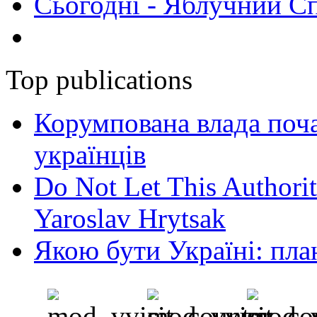
Сьогодні - Яблучний Спа
Top publications
Корумпована влада поча
українців
Do Not Let This Authorit
Yaroslav Hrytsak
Якою бути Україні: пла