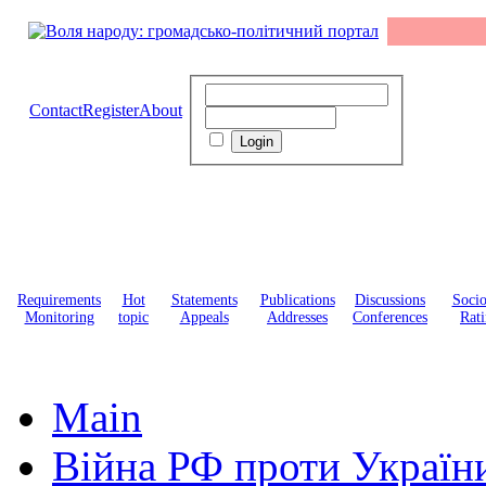
Contact
Register
About
Requirements
Hot
Statements
Publications
Discussions
Soci
Monitoring
topic
Appeals
Addresses
Conferences
Rati
Main
Війна РФ проти Україн