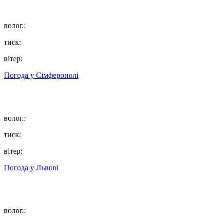
волог.:
тиск:
вітер:
Погода у
Сімферополі
волог.:
тиск:
вітер:
Погода у
Львові
волог.: