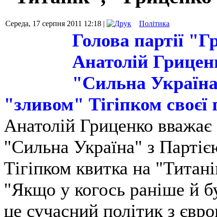
Середа, 17 серпня 2011 12:18 |
Політика
Голова партії "Г
Анатолій Гриценк
"Сильна Україна"
"зливом" Тігіпком своєї п
Анатолій Гриценко вважає з
"Сильна Україна" з Партіє
Тігіпком квитка на "Титані
"Якщо у когось раніше й бу
це сучасний політик з євр