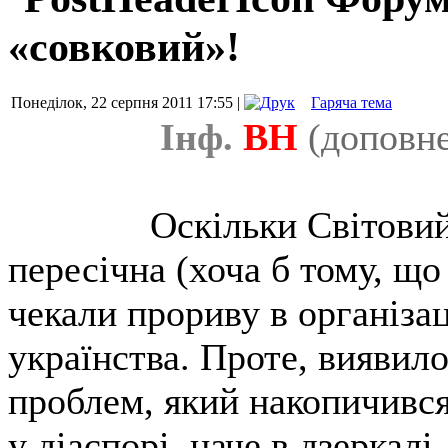
«совковий»!
Понеділок, 22 серпня 2011 17:55 |
Гаряча тема
Інф.
ВН
(доповн
Оскільки Світовий
пересічна (хоча б тому, що 
чекали прориву в організац
українства. Проте, виявил
проблем, який накопичився 
у діаспорі, наче в дзеркалі