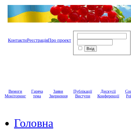
Контакти
Реєстрація
Про проект
Вимоги
Гаряча
Заяви
Публікації
Дискусії
Соц
Моніторинг
тема
Звернення
Виступи
Конференції
Ре
Головна