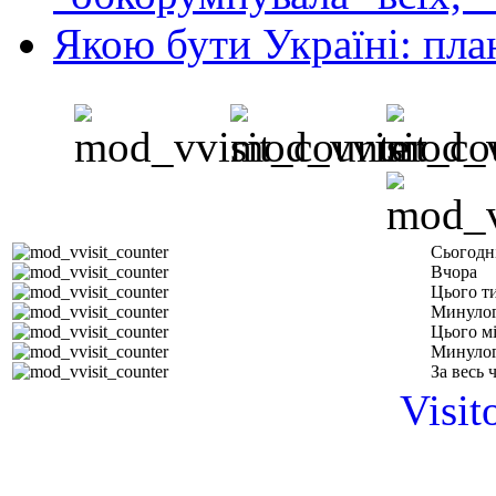
Якою бути Україні: пла
Сьогодн
Вчора
Цього т
Минулог
Цього м
Минулог
За весь 
Visit