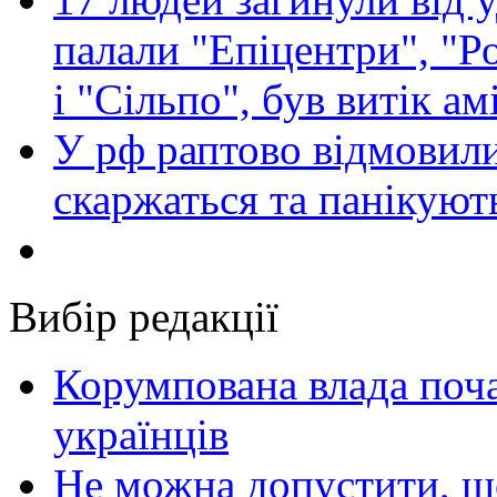
палали "Епіцентри", "Р
і "Сільпо", був витік ам
У рф раптово відмовили
скаржаться та панікуют
Вибір редакції
Корумпована влада поча
українців
Не можна допустити, що