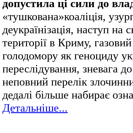
допустила ці сили до вла
«тушкована»коаліція, узур
деукраїнізація, наступ на с
території в Криму, газовий
голодомору як геноциду ук
переслідування, зневага до 
неповний перелік злочинних
дедалі більше набирає озна
Детальніше...