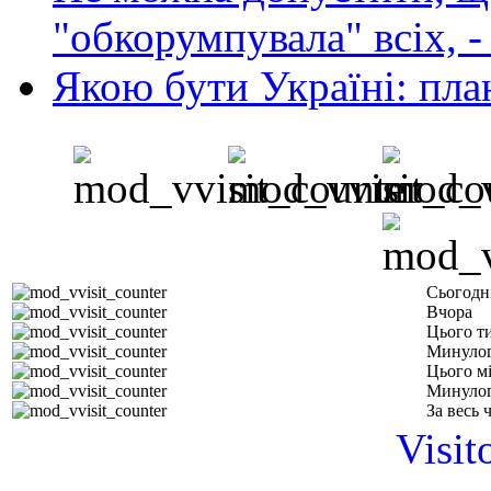
"обкорумпувала" всіх, 
Якою бути Україні: пла
Сьогодн
Вчора
Цього т
Минулог
Цього м
Минулог
За весь 
Visit