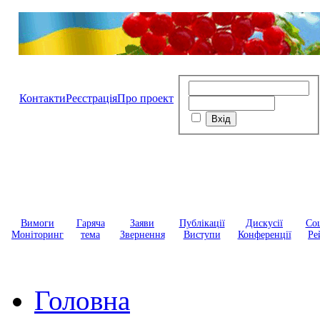
Контакти
Реєстрація
Про проект
Вимоги
Гаряча
Заяви
Публікації
Дискусії
Соц
Моніторинг
тема
Звернення
Виступи
Конференції
Ре
Головна