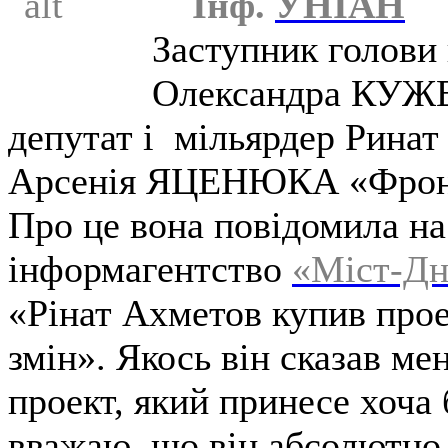
Інф.
УНІАН
Заступник
голови
Олександра
КУЖ
депутат
і
мільярдер
Ринат
Арсенія
ЯЦЕНЮКА
«
Фро
Про це
вона
повідомила
на
інформагентство
«Міст-Дн
«
Рінат Ахметов купив
про
змін»
.
Якось
він
сказав
мен
проект,
який принесе
хоча
вважаю,
що
він
абсолютно