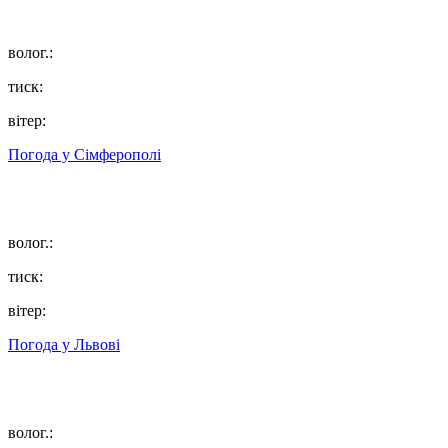
волог.:
тиск:
вітер:
Погода у
Сімферополі
волог.:
тиск:
вітер:
Погода у
Львові
волог.: