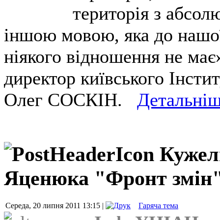
територія
з абсол
іншою мовою,
яка
до нашо
ніякого
відношення не
має
директор
київського
Інсти
Олег
СОСКІН.
Детальні
Кужел
Яценюка "Фронт змін
Середа, 20 липня 2011 13:15 |
Гаряча тема