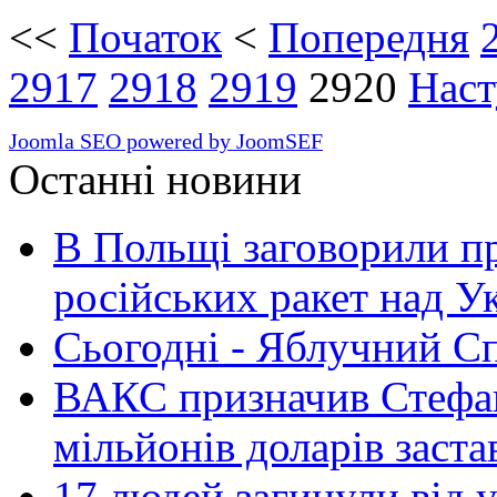
<<
Початок
<
Попередня
2917
2918
2919
2920
Наст
Joomla SEO powered by JoomSEF
Останні новини
В Польщі заговорили п
російських ракет над У
Сьогодні - Яблучний Спа
ВАКС призначив Стефан
мільйонів доларів заста
17 людей загинули від у