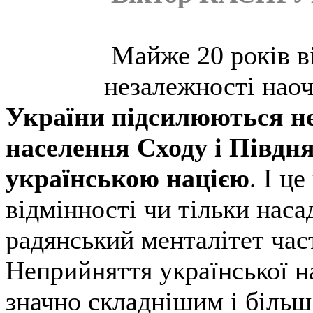
Майже 20 років ві
незалежності нао
України підсилюються н
населення Сходу і Півдня
українською нацією
. І ц
відмінності чи тільки нас
радянський менталітет час
Неприйняття української н
значно складнішим і більш