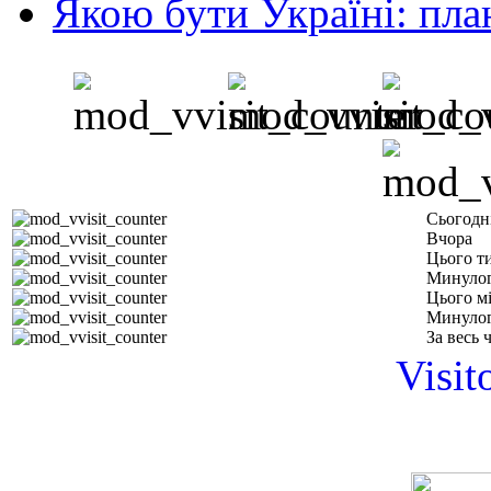
Якою бути Україні: пла
Сьогодн
Вчора
Цього т
Минулог
Цього м
Минулог
За весь 
Visit