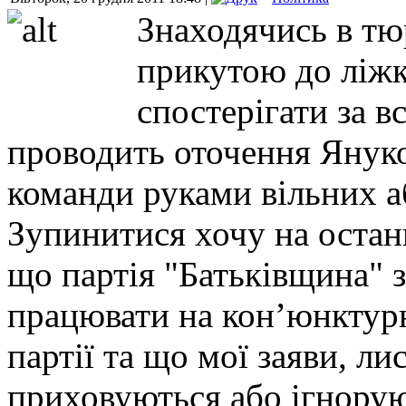
Знаходячись в тю
прикутою до ліжк
спостерігати за в
проводить оточення Януко
команди руками вільних а
Зупинитися хочу на останн
що партія "Батьківщина" з
працювати на кон’юнктурн
партії та що мої заяви, л
приховуються або ігнорую