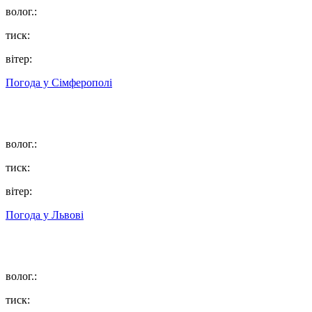
волог.:
тиск:
вітер:
Погода у
Сімферополі
волог.:
тиск:
вітер:
Погода у
Львові
волог.:
тиск: