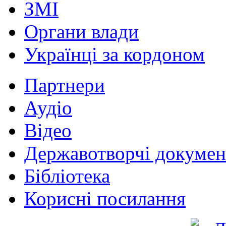
ЗМІ
Органи влади
Українці за кордоном
Партнери
Аудіо
Відео
Державотворчі докумен
Бібліотека
Корисні посилання