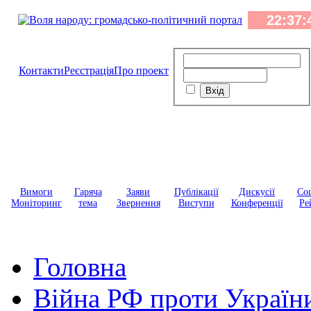
Контакти
Реєстрація
Про проект
Вимоги
Гаряча
Заяви
Публікації
Дискусії
Соц
Моніторинг
тема
Звернення
Виступи
Конференції
Ре
Головна
Війна РФ проти Україн