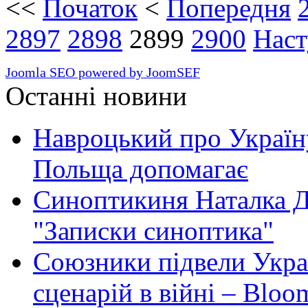
<<
Початок
<
Попередня
2897
2898
2899
2900
Наст
Joomla SEO powered by JoomSEF
Останні новини
Навроцький про Україну
Польща допомагає
Синоптикиня Наталка Д
"Записки синоптика"
Союзники підвели Укра
сценарій в війні – Bloo