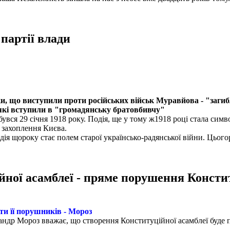
партії влади
аки, що виступили проти російських військ Муравйова - "загиб
, які вступили в "громадянську братовбивчу"
увся 29 січня 1918 року. Подія, ще у тому ж1918 році стала симво
я захоплення Києва.
одія щороку стає полем старої українсько-радянської війни. Цього
ної асамблеї - пряме порушення Конститу
ти її порушників - Мороз
сандр Мороз вважає, що створення Конституційної асамблеї буде