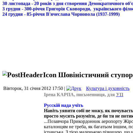
30 листопада - 20 років з дня створення Демократичного о
3 грудня - 300-річчя Григорія Сковороди, українського філо
24 грудня - 85-річчя В'ячеслава Чорновола (1937-1999)
Шовіністичний ступор 
Вівторок, 31 січня 2012 17:50 |
Культура і духовність
Ірена КАРПА, письменниця, для
УП
Русскій нада учіть
Навіть уявити собі не можу, як почуваєть
просто мусять розуміти, де би ти не поти
...Позавчора Прикордонник аеропорту Жірон
каталонцям не треба, як багатьом іншим, по
іспанська. З тією маленькою різницею, що н