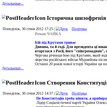
Детальніше...
Історична шизофренія 
Понеділок, 30 січня 2012 17:25 |
Політика
Роман ЧАЙКА
Бій під Крутами триває
Дивина, та й годі. Для президента ці юн
вторглася з Росії, його "співгромадяни"
Чергова річниця бою під Крутами, який відб
звірства російських військ Муравйова післ
Останні 20 років нової історії України ця п
Детальніше...
Створення Конституцій
Понеділок, 30 січня 2012 14:37 |
Політика
Не Конституцію треба міняти, а прибира
Лідер Соціалістичної партії України Олек
передбаченого Конституцією.