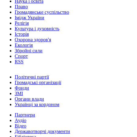
Наука і освіта
Право
Громадянське суспільство
Імідж України
Релігія
Культура і духовність
Історія
Охорона здоров'я
Екологія
Збройні сили
Спорт
RSS
Політичні партії
Громадські організації
Фонди
ЗМІ
Органи влади
Українці за кордоном
Партнери
Аудіо
Відео
Державотворчі документи
Бібліотека