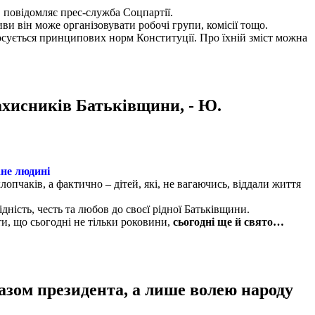
 повідомляє прес-служба Соцпартії.
тиви він може організовувати робочі групи, комісії тощо.
осується принципових норм Конституції. Про їхній зміст можна
захисників Батьківщини, - Ю.
ане людині
лопчаків, а фактично – дітей, які, не вагаючись, віддали життя
дність, честь та любов до своєї рідної Батьківщини.
ти, що сьогодні не тільки роковини,
сьогодні ще й свято…
азом президента, а лише волею народу