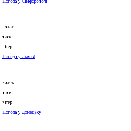
Погода у
Сімферополі
волог.:
тиск:
вітер:
Погода у
Львові
волог.:
тиск:
вітер:
Погода у
Донецьку