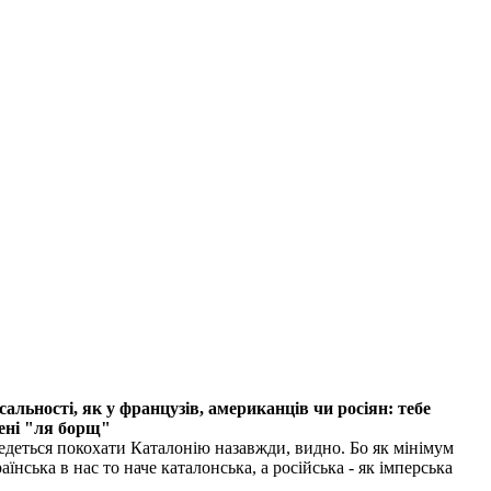
альності, як у французів, американців чи росіян: тебе
мені "ля борщ"
ведеться покохати Каталонію назавжди, видно. Бо як мінімум
ська в нас то наче каталонська, а російська - як імперська