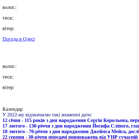
волог.:
тиск:
вітер:
Погода в
Одесі
волог.:
тиск:
вітер:
Календар
У 2022-му відзначаємо такі знаменні дати:
12 січня - 115 років з дня народження Сергія Корольова, пе
17 лютого - 130-річчя з дня народження Йосифа Сліпого, гл
18 лютого - 70-річчя з дня народження Джеймса Мейса, дослі
22 серпня - 30-річчя передачі повноважень від УНР сучасній