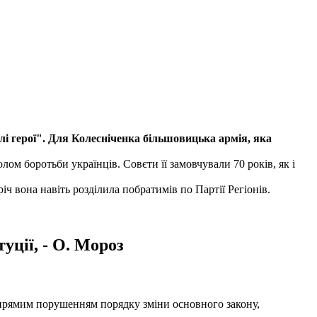
лі герої". Для Колесніченка більшовицька армія, яка
лом боротьби українців. Совєти її замовчували 70 років, як і
річ вона навіть розділила побратимів по Партії Регіонів.
ції, - О. Мороз
 прямим порушенням порядку зміни основного закону,