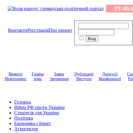
Контакти
Реєстрація
Про проект
Вимоги
Гаряча
Заяви
Публікації
Дискусії
Соц
Моніторинг
тема
Звернення
Виступи
Конференції
Ре
Головна
Війна РФ проти України
Стратегія для України
Політика
Економіка і бізнес
Агросектор