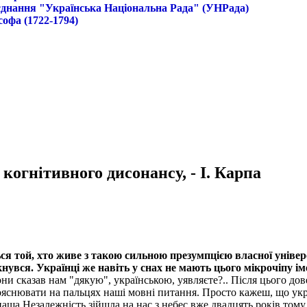
б'єднання "Українська Національна Рада" (УНРада)
софа (1722-1794)
когнітивного дисонансу, - І. Карпа
ся той, хто живе з такою сильною презумпцією власної універс
кнувся. Українці же навіть у снах не мають цього мікрочіпу і
и сказав нам "дякую", українською, уявляєте?.. Після цього до
яснювати на пальцях наші мовні питання. Просто кажеш, що україн
аша Незалежність зійшла на нас з небес вже двадцять років тому.