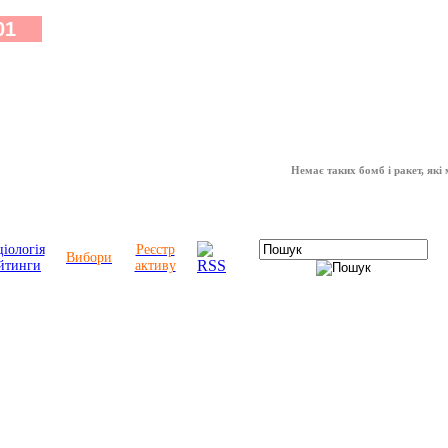
Немає таких бомб і ракет, які можуть
іологія
Реєстр
Вибори
йтинги
активу