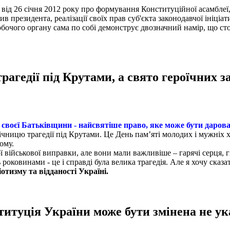
від 26 січня 2012 року про формування Конституційної асамблеї,
ив президента, реалізації своїх прав суб'єкта законодавчої ініціа
бочого органу сама по собі демонструє двозначний намір, що ст
рагедії під Крутами, а свято героїчних 
своєї Батьківщини - найсвятіше право, яке може бути даров
 річницю трагедії під Крутами. Це День пам’яті молодих і мужніх х
ому.
ї військової виправки, але вони мали важливіше – гарячі серця, гі
роковинами - це і справді була велика трагедія. Але я хочу сказа
отизму та відданості Україні.
итуція України може бути змінена не ук