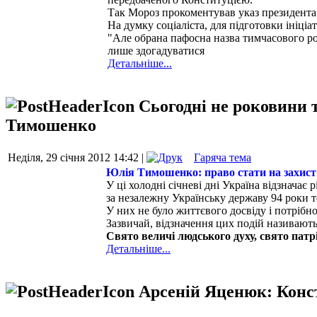
Так Мороз прокоментував указ президента 
На думку соціаліста, для підготовки ініціат
"Але обрана пафосна назва тимчасового ро
лише здогадуватися
Детальніше...
Сьогодні не роковини т
Тимошенко
Неділя, 29 січня 2012 14:42 |
Гаряча тема
Юлія Тимошенко: право стати на захист 
У ці холодні січневі дні Україна відзначає
за незалежну Українську державу 94 роки т
У них не було життєвого досвіду і потрібно
Зазвичай, відзначення цих подій називають 
Свято величі людського духу, свято патрі
Детальніше...
Арсеній Яценюк: Конст