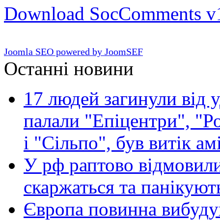
Download SocComments v
Joomla SEO powered by JoomSEF
Останні новини
17 людей загинули від у
палали "Епіцентри", "Р
і "Сільпо", був витік ам
У рф раптово відмовили
скаржаться та панікуют
Європа повинна вибуду