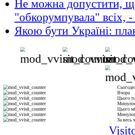
Не можна допустити, що
"обкорумпувала" всіх, 
Якою бути Україні: пла
Сьогодн
Вчора
Цього т
Минулог
Цього м
Минулог
За весь 
Visit