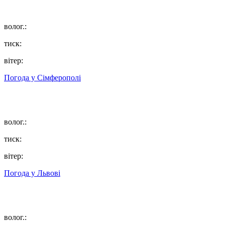
волог.:
тиск:
вітер:
Погода у
Сімферополі
волог.:
тиск:
вітер:
Погода у
Львові
волог.: