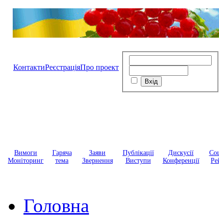
Контакти
Реєстрація
Про проект
Вимоги
Гаряча
Заяви
Публікації
Дискусії
Соц
Моніторинг
тема
Звернення
Виступи
Конференції
Ре
Головна