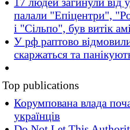
17 людей загинули від у
палали "Епіцентри", "Р
і "Сільпо", був витік ам
У рф раптово відмовили
скаржаться та панікуют
Top publications
Корумпована влада поча
українців
Do Not Let This Authorit