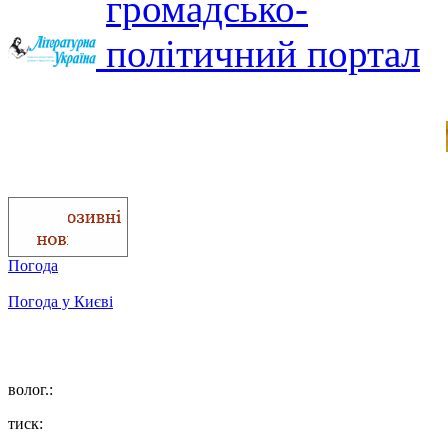
Погода
Погода у
Києві
волог.:
тиск: