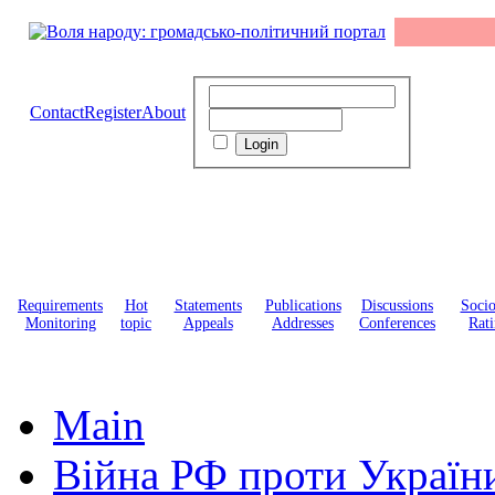
Contact
Register
About
Requirements
Hot
Statements
Publications
Discussions
Soci
Monitoring
topic
Appeals
Addresses
Conferences
Rati
Main
Війна РФ проти Україн