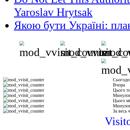
Yaroslav Hrytsak
Якою бути Україні: пла
Сьогодн
Вчора
Цього т
Минулог
Цього м
Минулог
За весь 
Visit