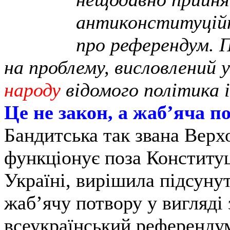
антиконституційн
про референдум. П
на проблему, висловлений 
народу
відомого політика 
Це не закон, а жаб’яча п
Бандитська так звана Верхо
функціонує поза Конститу
Україні, вирішила підсунут
жаб’ячу потвору у вигляді
всеукраїнський референдум