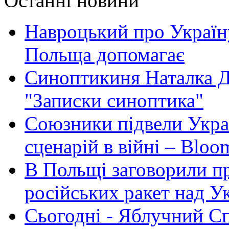
Останні новини
Навроцький про Україну
Польща допомагає
Синоптикиня Наталка Д
"Записки синоптика"
Союзники підвели Укра
сценарій в війні – Bloo
В Польщі заговорили п
російських ракет над У
Сьогодні - Яблучний Спа