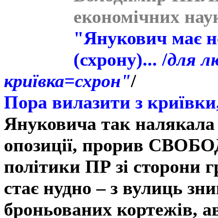
економічних нау
"Янукович має не
(схрону)... /
для л
криївка=схрон"
/
Пора вилазити з криївки, 
Януковича так налякала
опозиції, прорив СВОБО
політики ПР зі сторони 
стає нудно – з вулиць зн
броньованих кортежів, ав