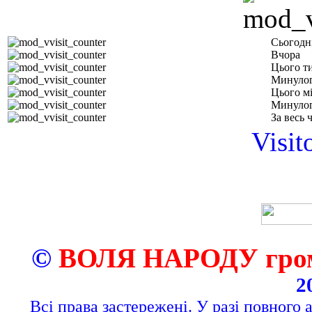
Сьогодн
Вчора
Цього т
Минулог
Цього м
Минулог
За весь 
Visit
©
ВОЛЯ НАРОДУ грома
2
Всі права застережені. У разі повного 