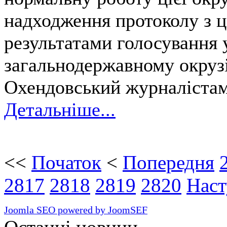
надходження протоколу з ці
результатами голосування 
загальнодержавному окрузі 
Охендовський журналістам
Детальніше...
<<
Початок
<
Попередня
2817
2818
2819
2820
Наст
Joomla SEO powered by JoomSEF