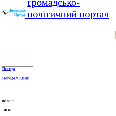
Погода
Погода у
Києві
волог.:
тиск: