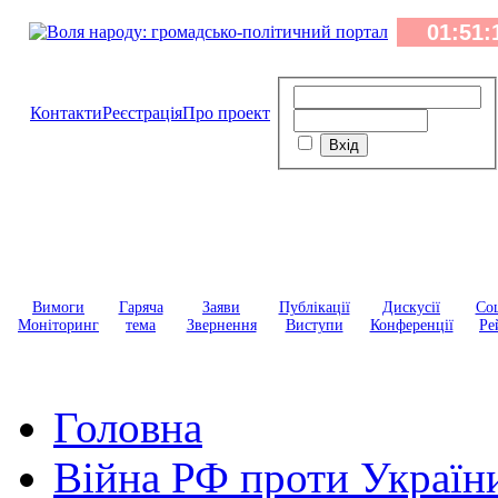
Контакти
Реєстрація
Про проект
Вимоги
Гаряча
Заяви
Публікації
Дискусії
Соц
Моніторинг
тема
Звернення
Виступи
Конференції
Ре
Головна
Війна РФ проти Україн