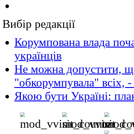
Вибір редакції
Корумпована влада поча
українців
Не можна допустити, що
"обкорумпувала" всіх, 
Якою бути Україні: пла