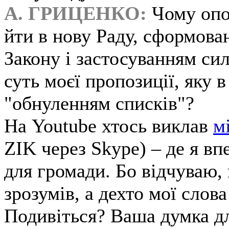
А. ГРИЦЕНКО:
Чому опоз
йти в нову Раду, сформов
Закону і застосуванням си
суть моєї пропозиції, яку 
"обнуленням списків"?
На Youtube хтось виклав
м
ZIK через Skype) – де я в
для громади. Бо відчуваю,
зрозумів, а дехто мої слов
Подивіться? Ваша думка д