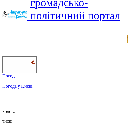
Погода
Погода у
Києві
волог.:
тиск: