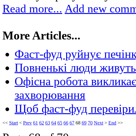
Read more...
Add new comm
More Articles...
Фаст-фуд руйнує печінк
Повненькі люди живуть 
Офісна робота викликає 
захворювання
Щоб фаст-фуд перевірил
<<
Start
<
Prev
61
62
63
64
65
66
67
68
69
70
Next
>
End
>>