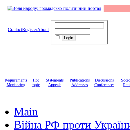
Contact
Register
About
Requirements
Hot
Statements
Publications
Discussions
Soci
Monitoring
topic
Appeals
Addresses
Conferences
Rati
Main
Війна РФ проти Україн