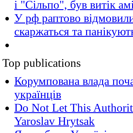
і "Сільпо", був витік ам
У рф раптово відмовили
скаржаться та панікуют
Top publications
Корумпована влада поча
українців
Do Not Let This Authorit
Yaroslav Hrytsak