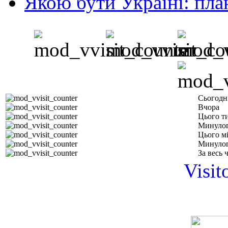
Якою бути Україні: пла
Сьогодн
Вчора
Цього т
Минулог
Цього м
Минулог
За весь 
Visit