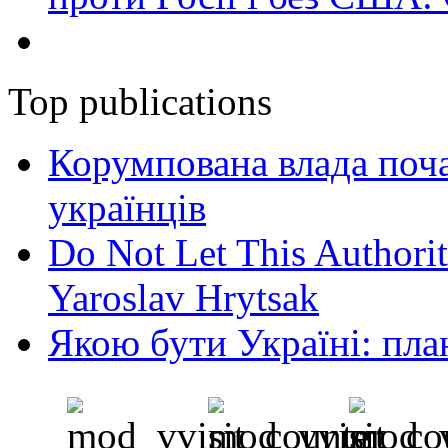
Top publications
Корумпована влада поча
українців
Do Not Let This Authorit
Yaroslav Hrytsak
Якою бути Україні: пла