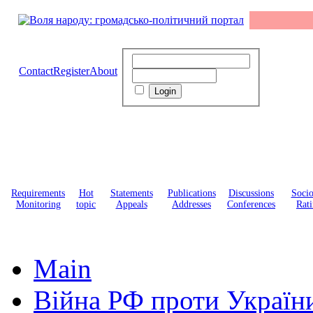
Contact
Register
About
Requirements
Hot
Statements
Publications
Discussions
Soci
Monitoring
topic
Appeals
Addresses
Conferences
Rati
Main
Війна РФ проти Україн