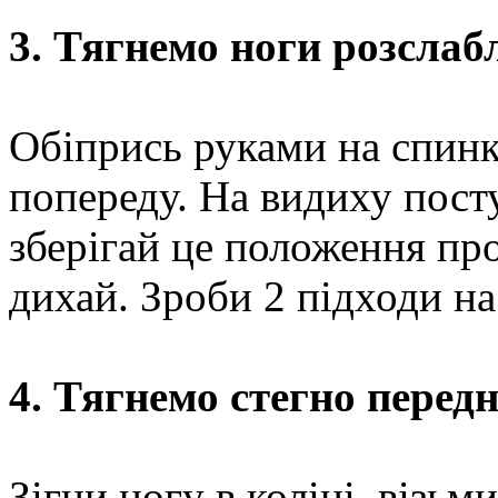
3. Тягнемо ноги розслаб
Обіпрись руками на спинк
попереду. На видиху посту
зберігай це положення пр
дихай. Зроби 2 підходи на
4. Тягнемо стегно передн
Зігни ногу в коліні, візьми