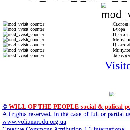
Сьогодн
Вчора
Цього т
Минулог
Цього м
Минулог
За весь 
Visit
©
WILL OF THE PEOPLE social & polical po
All rights reserved. In the case of full or partial
www.volianarodu.org.ua
Creative Commons Attribution 4.0 International