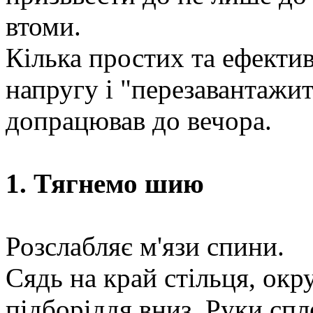
втоми.
Кілька простих та ефекти
напругу і "перезавантажит
допрацював до вечора.
1. Тягнемо шию
Розслабляє м'язи спини.
Сядь на край стільця, окр
підборіддя вниз. Руки спл