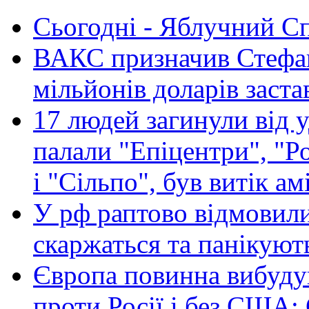
Сьогодні - Яблучний Спа
ВАКС призначив Стефан
мільйонів доларів заста
17 людей загинули від у
палали "Епіцентри", "Р
і "Сільпо", був витік ам
У рф раптово відмовили
скаржаться та панікуют
Європа повинна вибуду
проти Росії і без США: