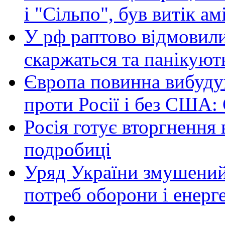
і "Сільпо", був витік ам
У рф раптово відмовили
скаржаться та панікуют
Європа повинна вибуду
проти Росії і без США:
Росія готує вторгнення 
подробиці
Уряд України змушений
потреб оборони і енер