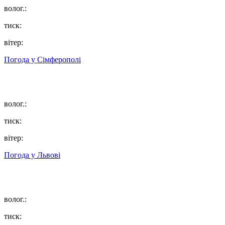
волог.:
тиск:
вітер:
Погода у
Сімферополі
волог.:
тиск:
вітер:
Погода у
Львові
волог.:
тиск: