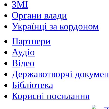
ЗМІ
Органи влади
Українці за кордоном
Партнери
Аудіо
Відео
Державотворчі докумен
Бібліотека
Корисні посилання