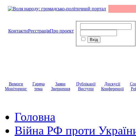
Контакти
Реєстрація
Про проект
Вимоги
Гаряча
Заяви
Публікації
Дискусії
Соц
Моніторинг
тема
Звернення
Виступи
Конференції
Ре
Головна
Війна РФ проти Україн