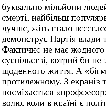
буквально мільйони людей
смерті, найбільш популяр
лучшє, жіть стало вєсєслє
демонструє Партія влади т
Фактично не має жодного
суспільстві, котрий би не
щоденного життя. А «бігм
протилежному. З екранів 
посміхається «проффесор
волю, коли в країні є полі