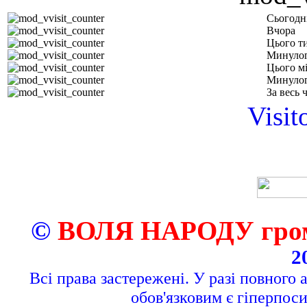
Сьогодн
Вчора
Цього т
Минулог
Цього м
Минулог
За весь 
Visit
©
ВОЛЯ НАРОДУ грома
2
Всі права застережені. У разі повного 
обов'язковим є гіперпос