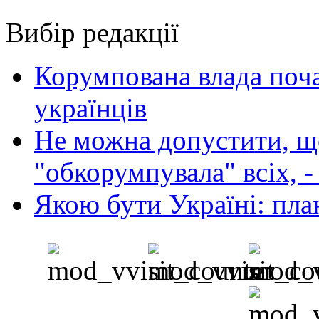
Вибір редакції
Корумпована влада поча
українців
Не можна допустити, що
"обкорумпувала" всіх, 
Якою бути Україні: пла