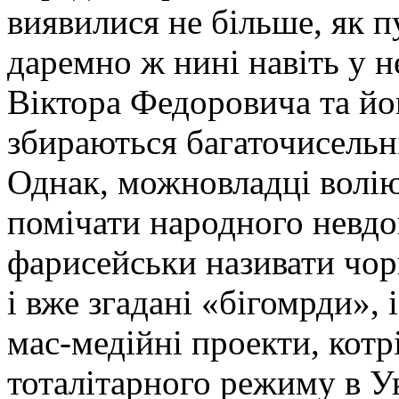
виявилися не більше, як 
даремно ж нині навіть у н
Віктора Федоровича та йо
збираються багаточисельн
Однак, можновладці волію
помічати народного невдов
фарисейськи називати чор
і вже згадані «бігомрди», 
мас-медійні проекти, котрі
тоталітарного режиму в Ук