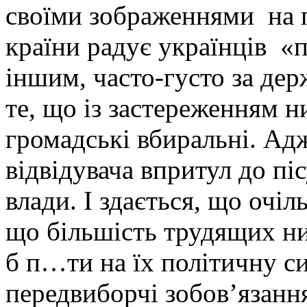
своїми зображеннями на п
країни радує українців «п
іншим, часто-густо за де
те, що із застереженням ни
громадські вбиральні. Адж
відвідувача впритул до пі
влади. І здається, що очі
що більшість трудящих ни
б п…ти на їх політичну с
передвиборчі зобов’язання