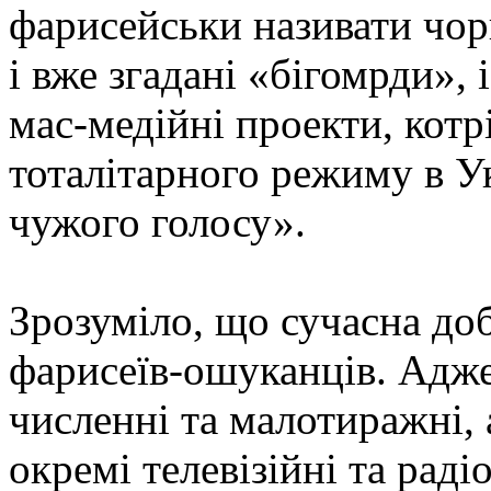
фарисейськи називати чор
і вже згадані «бігомрди», 
мас-медійні проекти, котрі
тоталітарного режиму в Ук
чужого голосу».
Зрозуміло, що сучасна д
фарисеїв-ошуканців. Адже 
численні та малотиражні, 
окремі телевізійні та рад