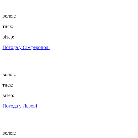
волог.:
тиск:
вітер:
Погода у
Сімферополі
волог.:
тиск:
вітер:
Погода у
Львові
волог.: