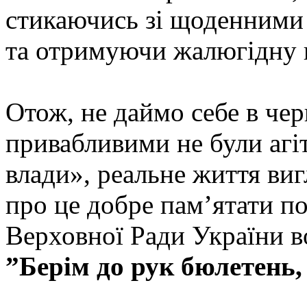
стикаючись зі щоденними
та отримуючи жалюгідну п
Отож, не даймо себе в че
привабливими не були агіт
влади», реальне життя виг
про це добре пам’ятати п
Верховної Ради Украї
ˮБерім до рук бюлетень,