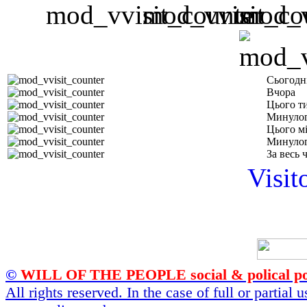
Сьогодн
Вчора
Цього т
Минулог
Цього м
Минулог
За весь 
Visit
©
WILL OF THE PEOPLE social & polical po
All rights reserved. In the case of full or partial