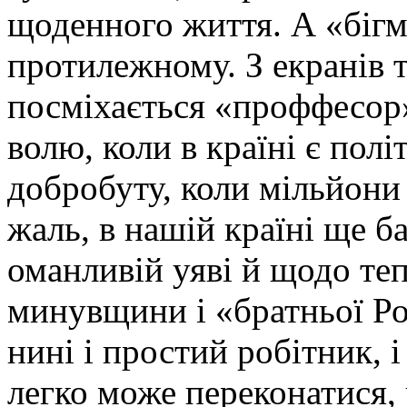
щоденного життя. А «бігм
протилежному. З екранів 
посміхається «проффесор
волю, коли в країні є полі
добробуту, коли мільйони 
жаль, в нашій країні ще 
оманливій уяві й щодо те
минувщини і «братньої Рос
нині і простий робітник, 
легко може переконатися, 