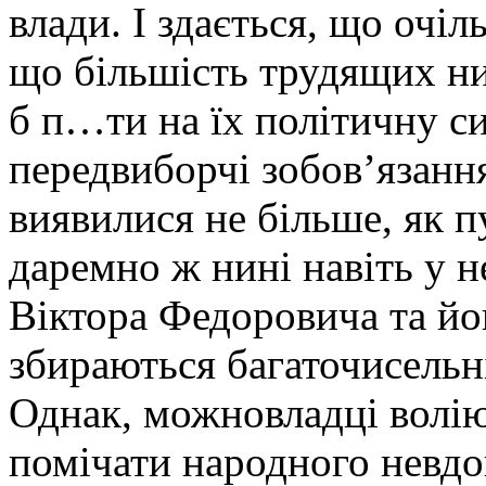
влади. І здається, що очі
що більшість трудящих ни
б п…ти на їх політичну с
передвиборчі зобов’язання
виявилися не більше, як 
даремно ж нині навіть у н
Віктора Федоровича та йо
збираються багаточисельн
Однак, можновладці волію
помічати народного невдов