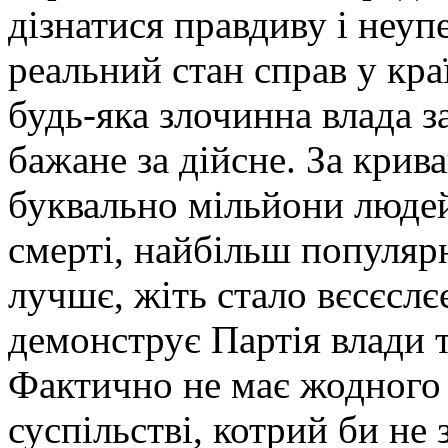
дізнатися правдиву і неу
реальний стан справ у кра
будь-яка злочинна влада 
бажане за дійсне. За крив
буквально мільйони людей
смерті, найбільш популяр
лучшє, жіть стало вєсєслє
демонструє Партія влади т
Фактично не має жодного
суспільстві, котрий би не