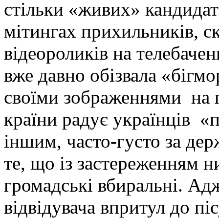
стільки «живих» кандидаті
мітингах прихильників, с
відеороликів на телебаченн
вже давно обізвала «бігм
своїми зображеннями на п
країни радує українців «п
іншим, часто-густо за де
те, що із застереженням ни
громадські вбиральні. Адж
відвідувача впритул до пі