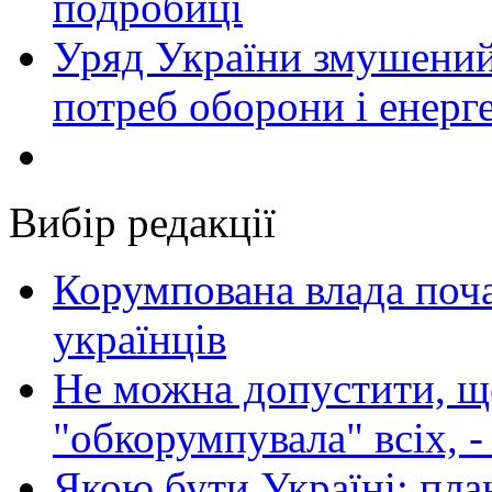
подробиці
Уряд України змушений
потреб оборони і енер
Вибір редакції
Корумпована влада поча
українців
Не можна допустити, що
"обкорумпувала" всіх, 
Якою бути Україні: пла