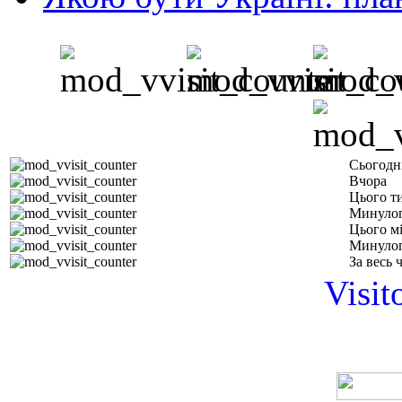
Сьогодн
Вчора
Цього т
Минулог
Цього м
Минулог
За весь 
Visit