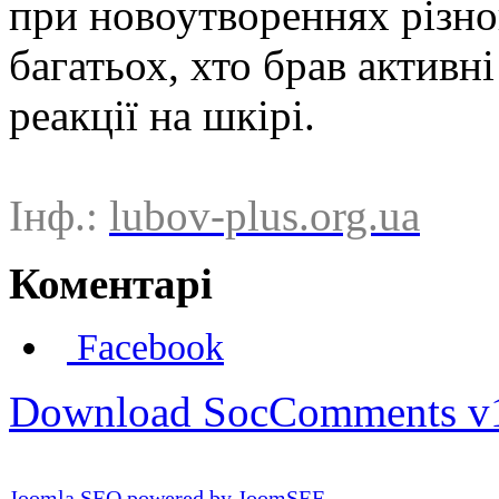
при новоутвореннях різног
багатьох, хто брав активн
реакції на шкірі.
Інф.:
lubov-plus.org.ua
Коментарі
Facebook
Download SocComments v
Joomla SEO powered by JoomSEF