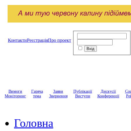
Контакти
Реєстрація
Про проект
Вимоги
Гаряча
Заяви
Публікації
Дискусії
Соц
Моніторинг
тема
Звернення
Виступи
Конференції
Ре
Головна