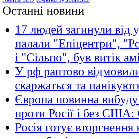
Останні новини
17 людей загинули від у
палали "Епіцентри", "Р
і "Сільпо", був витік ам
У рф раптово відмовили
скаржаться та панікуют
Європа повинна вибуду
проти Росії і без США:
Росія готує вторгнення 