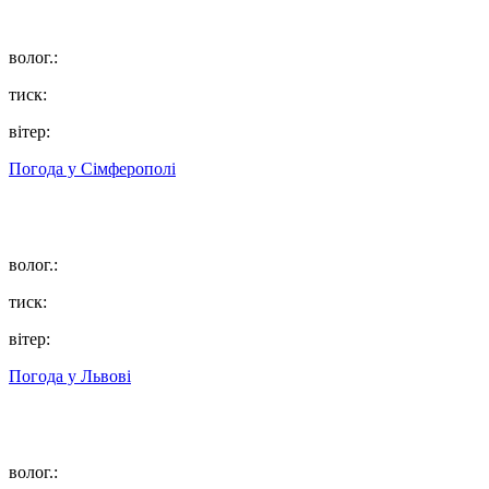
волог.:
тиск:
вітер:
Погода у
Сімферополі
волог.:
тиск:
вітер:
Погода у
Львові
волог.: