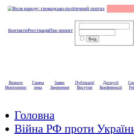
Контакти
Реєстрація
Про проект
Вимоги
Гаряча
Заяви
Публікації
Дискусії
Соц
Моніторинг
тема
Звернення
Виступи
Конференції
Ре
Головна
Війна РФ проти Україн