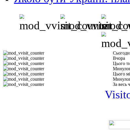
Сьогодн
Вчора
Цього т
Минулог
Цього м
Минулог
За весь 
Visit