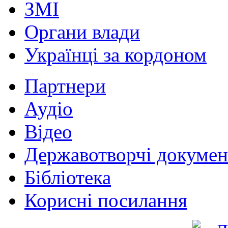
ЗМІ
Органи влади
Українці за кордоном
Партнери
Аудіо
Відео
Державотворчі докумен
Бібліотека
Корисні посилання