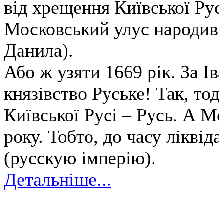
від хрещення Київської Ру
Московський улус народивс
Данила).
Або ж узяти 1669 рік. За І
князівство Руське! Так, то
Київської Русі – Русь. А 
року. Тобто, до часу лікві
(русскую імперію).
Детальніше...