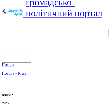
Погода
Погода у
Києві
волог.:
тиск: