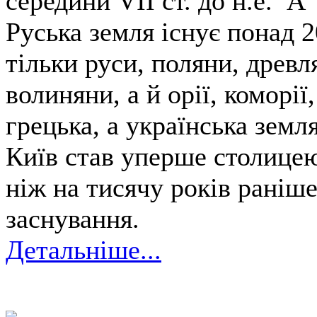
середини VII ст. до н.е. А
Руська земля існує понад 2
тільки руси, поляни, древл
волиняни, а й орії, коморії
грецька, а українська земл
Київ став уперше столицею 
ніж на тисячу років раніше
заснування.
Детальніше...