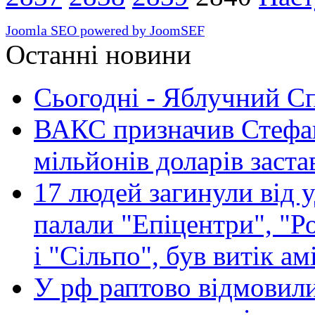
Joomla SEO powered by JoomSEF
Останні новини
Сьогодні - Яблучний Спа
ВАКС призначив Стефан
мільйонів доларів заста
17 людей загинули від у
палали "Епіцентри", "Р
і "Сільпо", був витік ам
У рф раптово відмовили