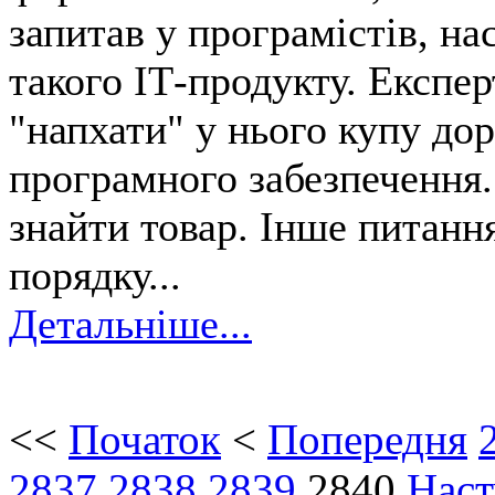
запитав у програмістів, на
такого ІТ-продукту. Експер
"напхати" у нього купу до
програмного забезпечення.
знайти товар. Інше питанн
порядку...
Детальніше...
<<
Початок
<
Попередня
2837
2838
2839
2840
Наст