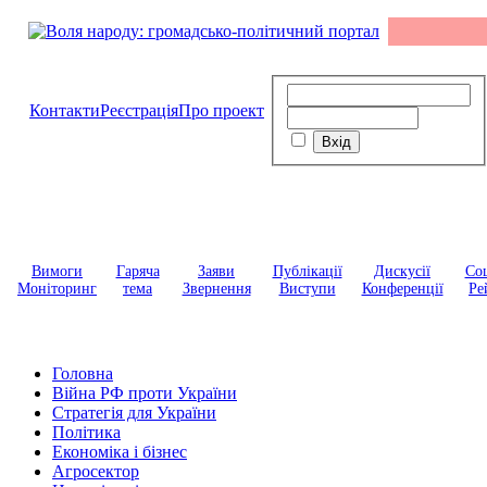
Контакти
Реєстрація
Про проект
Вимоги
Гаряча
Заяви
Публікації
Дискусії
Соц
Моніторинг
тема
Звернення
Виступи
Конференції
Ре
Головна
Війна РФ проти України
Стратегія для України
Політика
Економіка і бізнес
Агросектор