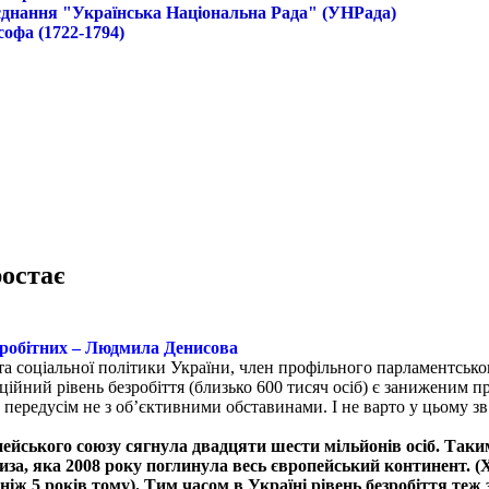
б'єднання "Українська Національна Рада" (УНРада)
софа (1722-1794)
ростає
зробітних – Людмила Денисова
та соціальної політики України, член профільного парламентсько
іційний рівень безробіття (близько 600 тисяч осіб) є заниженим
е передусім не з об’єктивними обставинами. І не варто у цьому зв
пейського союзу сягнула двадцяти шести мільйонів осіб. Таким
криза, яка 2008 року поглинула весь європейський континент. (
ніж 5 років тому). Тим часом в Україні рівень безробіття теж