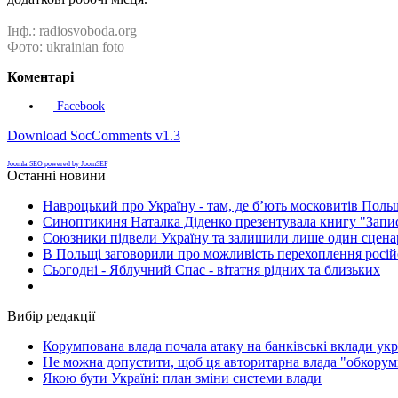
Інф.: radiosvoboda.org
Фото: ukrainian foto
Коментарі
Facebook
Download SocComments v1.3
Joomla SEO powered by JoomSEF
Останні новини
Навроцький про Україну - там, де б’ють московитів Поль
Синоптикиня Наталка Діденко презентувала книгу "Запи
Союзники підвели Україну та залишили лише один сценар
В Польщі заговорили про можливість перехоплення росій
Сьогодні - Яблучний Спас - вітатня рідних та близьких
Вибір редакції
Корумпована влада почала атаку на банківські вклади укр
Не можна допустити, щоб ця авторитарна влада "обкорумп
Якою бути Україні: план зміни системи влади