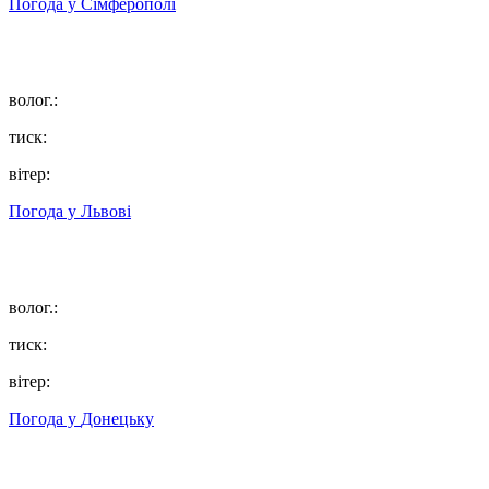
Погода у
Сімферополі
волог.:
тиск:
вітер:
Погода у
Львові
волог.:
тиск:
вітер:
Погода у
Донецьку