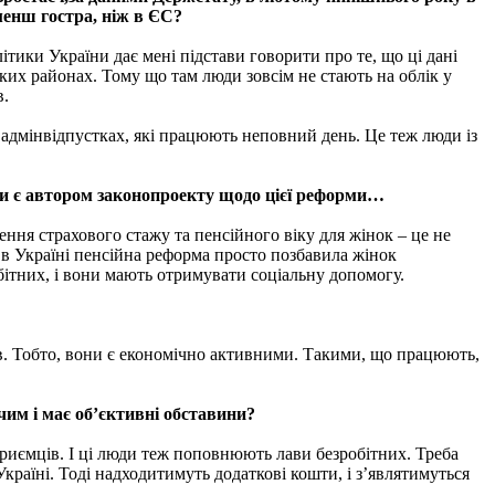
 менш гостра, ніж в ЄС?
літики України дає мені підстави говорити про те, що ці дані
ьких районах. Тому що там люди зовсім не стають на облік у
в.
в адмінвідпустках, які працюють неповний день. Це теж люди із
 Ви є автором законопроекту щодо цієї реформи…
ння страхового стажу та пенсійного віку для жінок – це не
в Україні пенсійна реформа просто позбавила жінок
обітних, і вони мають отримувати соціальну допомогу.
оків. Тобто, вони є економічно активними. Такими, що працюють,
чим і має об’єктивні обставини?
дприємців. І ці люди теж поповнюють лави безробітних. Треба
країні. Тоді надходитимуть додаткові кошти, і з’являтимуться