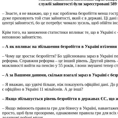
службі зайнятості були зареєстровані 589
– Знаєте, я не вважаю, що у нас проблема безробіття менш гостра
дуже приховують той стан зайнятості, який є в державі. Ці дан
центрі зайнятості, бо це потребує чимало зусиль, щоб обійти ін
Крім того, на заниження статистики впливає те, що в Україні є 
неповною зайнятістю.
– А як впливає на збільшення безробіття в Україні втіленн
– Чому ще зростає безробіття? Бо здійснювана зараз в Україні 
реформа. Справжня реформа – це інший рівень. Другий рівень 
можливості вийти на пенсію у 55 років, і вони змушені тепер с
– А за Вашими даними, скільки взагалі зараз в Україні є без
– Я вважаю, що удвічі більше, ніж показують офіційні дані. До 
є офіційно в Україні 11 мільйонів. А де інші?
– Якщо збільшується рівень безробіття в державах ЄС, що ж
– Якщо змінюють правила гри для бізнесу в Україні, навантажен
просто, щоб були прозорими, однаковими правила гри для всіх б
додаткові робочі місця.