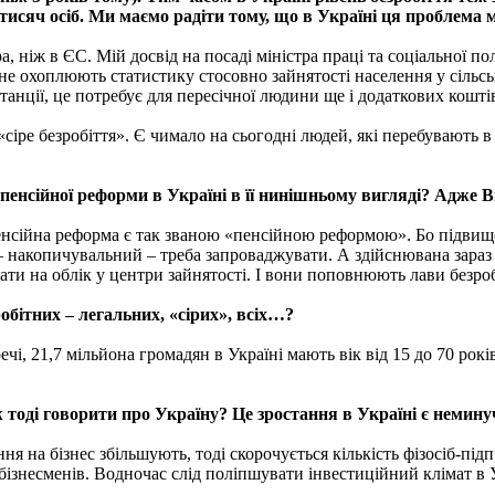
 тисяч осіб. Ми маємо радіти тому, що в Україні ця проблема
, ніж в ЄС. Мій досвід на посаді міністра праці та соціальної по
і не охоплюють статистику стосовно зайнятості населення у сільс
станції, це потребує для пересічної людини ще і додаткових кошті
«сіре безробіття». Є чимало на сьогодні людей, які перебувають 
я пенсійної реформи в Україні в її нинішньому вигляді? Адже
пенсійна реформа є так званою «пенсійною реформою». Бо підвище
– накопичувальний – треба запроваджувати. А здійснювана зараз 
тати на облік у центри зайнятості. І вони поповнюють лави безр
робітних – легальних, «сірих», всіх…?
речі, 21,7 мільйона громадян в Україні мають вік від 15 до 70 р
 тоді говорити про Україну? Це зростання в Україні є немину
ня на бізнес збільшують, тоді скорочується кількість фізосіб-пі
ізнесменів. Водночас слід поліпшувати інвестиційний клімат в У