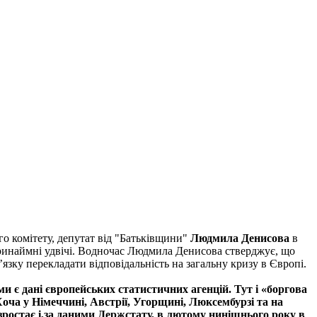
го комітету, депутат від "Батьківщини"
Людмила Денисова
в
 принаймні удвічі. Водночас Людмила Денисова стверджує, що
’язку перекладати відповідальність на загальну кризу в Європі.
и є дані європейських статистичних агенцій. Тут і «боргова
Хоча у Німеччині, Австрії, Угорщині, Люксембурзі та на
 зростає і,за даними Держстату, в лютому нинішнього року в