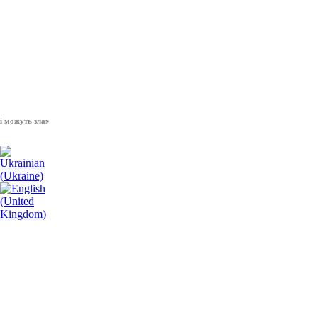
ть зламати волю народу, - Президент України Володимир Зеленський