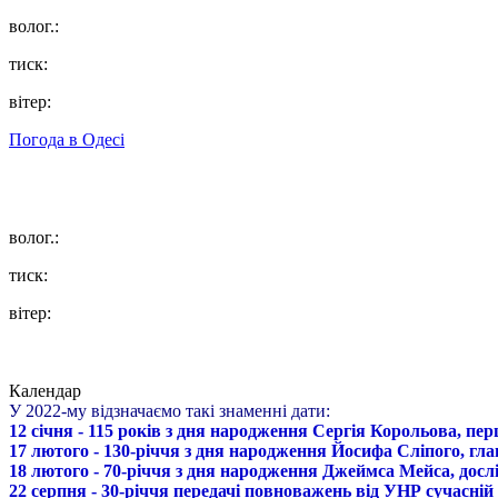
волог.:
тиск:
вітер:
Погода в
Одесі
волог.:
тиск:
вітер:
Календар
У 2022-му відзначаємо такі знаменні дати:
12 січня - 115 років з дня народження Сергія Корольова, пе
17 лютого - 130-річчя з дня народження Йосифа Сліпого, гл
18 лютого - 70-річчя з дня народження Джеймса Мейса, дослі
22 серпня - 30-річчя передачі повноважень від УНР сучасній