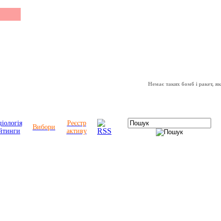
Немає таких бомб і ракет, які можу
іологія
Реєстр
Вибори
йтинги
активу