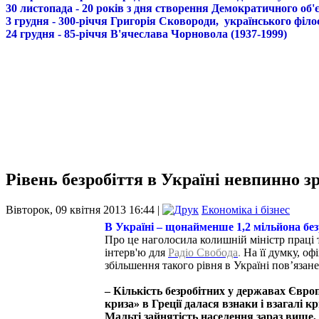
30 листопада - 20 років з дня створення Демократичного о
3 грудня - 300-річчя Григорія Сковороди, українського філо
24 грудня - 85-річчя В'ячеслава Чорновола (1937-1999)
Рівень безробіття в Україні невпинно з
Вівторок, 09 квітня 2013 16:44 |
Економіка і бізнес
В Україні – щонайменше 1,2 мільйона бе
Про це наголосила колишній міністр праці 
інтерв'ю для
Радіо Свобода
.
На її думку, оф
збільшення такого рівня в Україні пов’язан
– Кількість безробітних у державах Євро
криза» в Греції далася взнаки і взагалі 
Мальті зайнятість населення зараз вище, 