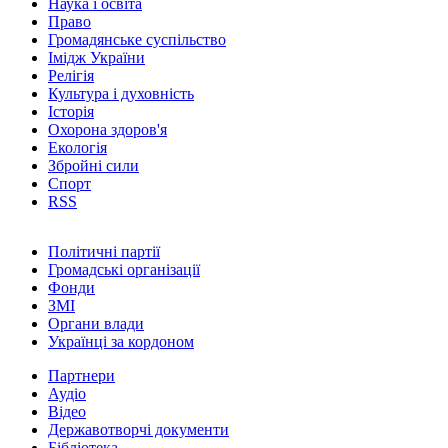
Наука і освіта
Право
Громадянське суспільство
Імідж України
Релігія
Культура і духовність
Історія
Охорона здоров'я
Екологія
Збройні сили
Спорт
RSS
Політичні партії
Громадські організації
Фонди
ЗМІ
Органи влади
Українці за кордоном
Партнери
Аудіо
Відео
Державотворчі документи
Бібліотека