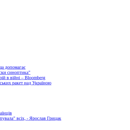
ща допомагає
ски синоптика"
ій в війні – Bloomberg
ських ракет над Україною
аїнців
увала" всіх, - Ярослав Грицак