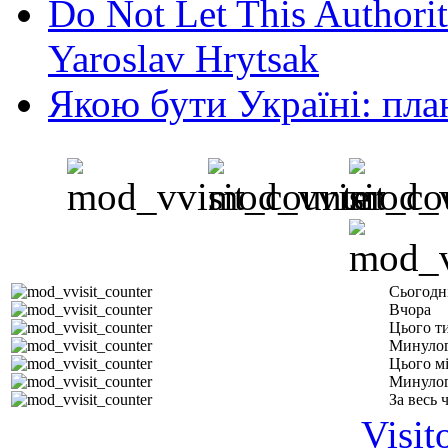
Do Not Let This Authorit
Yaroslav Hrytsak
Якою бути Україні: пла
Сьогодн
Вчора
Цього т
Минулог
Цього м
Минулог
За весь 
Visit