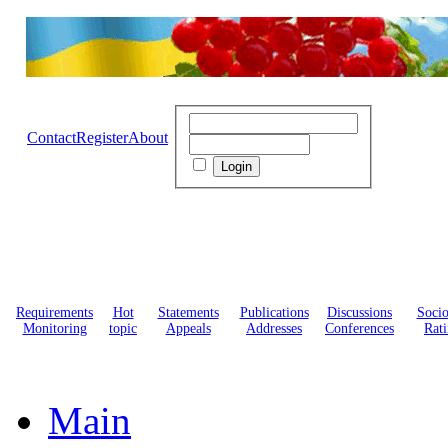
Contact
Register
About
Requirements
Hot
Statements
Publications
Discussions
Soci
Monitoring
topic
Appeals
Addresses
Conferences
Rati
Main