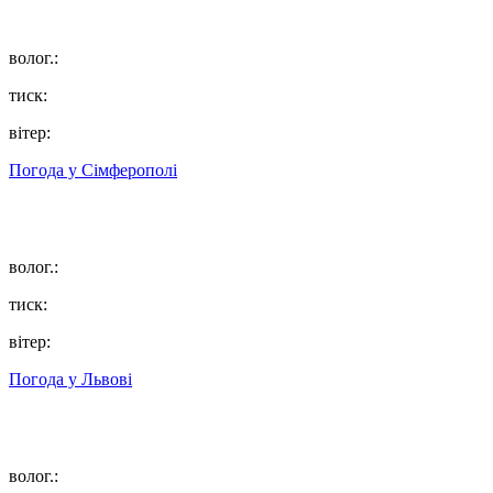
волог.:
тиск:
вітер:
Погода у
Сімферополі
волог.:
тиск:
вітер:
Погода у
Львові
волог.: