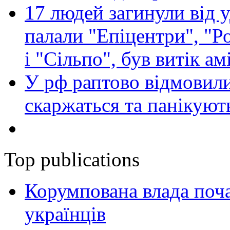
17 людей загинули від у
палали "Епіцентри", "Р
і "Сільпо", був витік ам
У рф раптово відмовили
скаржаться та панікуют
Top publications
Корумпована влада поча
українців