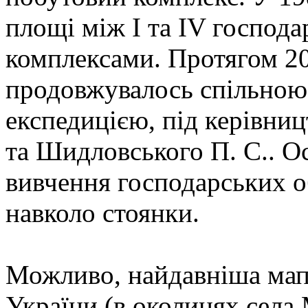
площі між І та IV господ
комплексами. Протягом 2
продовжувалось спільною
експедицією, під керівни
та Шидловського П. С.. О
вивчення господарських о
навколо стоянки.
Можливо, найдавніша мапа
України (в околицях села