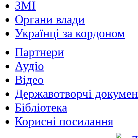
ЗМІ
Органи влади
Українці за кордоном
Партнери
Аудіо
Відео
Державотворчі докумен
Бібліотека
Корисні посилання