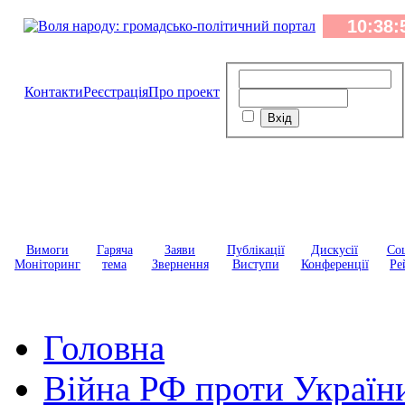
Контакти
Реєстрація
Про проект
Вимоги
Гаряча
Заяви
Публікації
Дискусії
Соц
Моніторинг
тема
Звернення
Виступи
Конференції
Ре
Головна
Війна РФ проти Україн