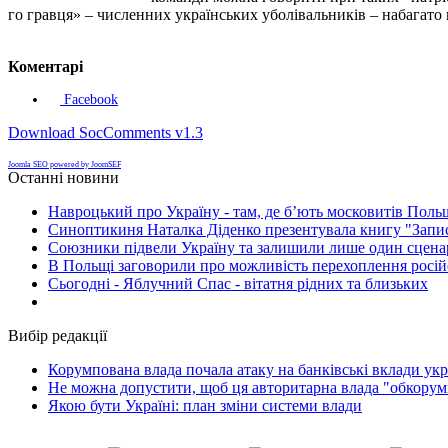
го гравця» – численних українських уболівальників – набагат
Коментарі
Facebook
Download SocComments v1.3
Joomla SEO powered by JoomSEF
Останні новини
Навроцький про Україну - там, де б’ють московитів Поль
Синоптикиня Наталка Діденко презентувала книгу "Запи
Союзники підвели Україну та залишили лише один сценар
В Польщі заговорили про можливість перехоплення росій
Сьогодні - Яблучний Спас - вітатня рідних та близьких
Вибір редакції
Корумпована влада почала атаку на банківські вклади укр
Не можна допустити, щоб ця авторитарна влада "обкорумп
Якою бути Україні: план зміни системи влади