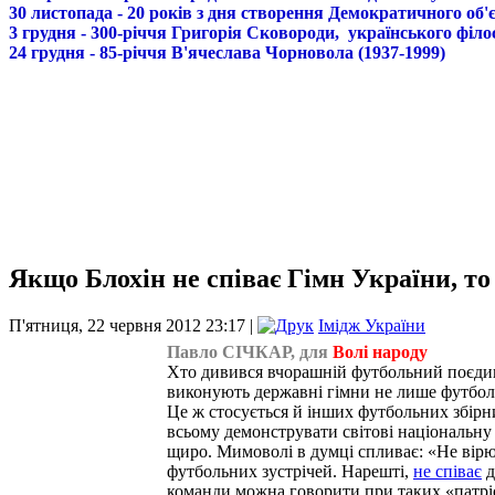
30 листопада - 20 років з дня створення Демократичного о
3 грудня - 300-річчя Григорія Сковороди, українського філо
24 грудня - 85-річчя В'ячеслава Чорновола (1937-1999)
Якщо Блохін не співає Гімн України, то
П'ятниця, 22 червня 2012 23:17 |
Імідж України
Павло СІЧКАР, для
Волі народу
Хто дивився вчорашній футбольний поєдино
виконують державні гімни не лише футболіс
Це ж стосується й інших футбольних збірн
всьому демонструвати світові національну г
щиро. Мимоволі в думці спливає: «Не вірю!
футбольних зустрічей. Нарешті,
не співає
д
команди можна говорити при таких «патрі