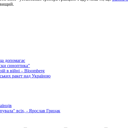
о вищий.
ща допомагає
ски синоптика"
ій в війні – Bloomberg
ських ракет над Україною
аїнців
увала" всіх, - Ярослав Грицак