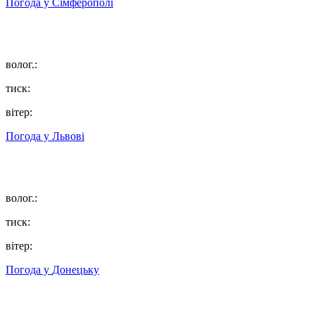
Погода у
Сімферополі
волог.:
тиск:
вітер:
Погода у
Львові
волог.:
тиск:
вітер:
Погода у
Донецьку