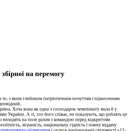
 збірної на перемогу
 те, з яким глибоким патріотичним почуттям і піднесенням
ідповідний.
їна. Хоча вона як одна з господарок чемпіонату мала б у
мн України. А ті, хто його співає, не показують, що роблять це
о виходять на поле разом з командою перед відкриттям
літність, зіграність, національну гідність і повну віддачу
патріотичного піднесення
і сплеск національної свідомості «12-