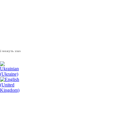
ожуть зламати волю народу, - Президент України Володимир Зеленський