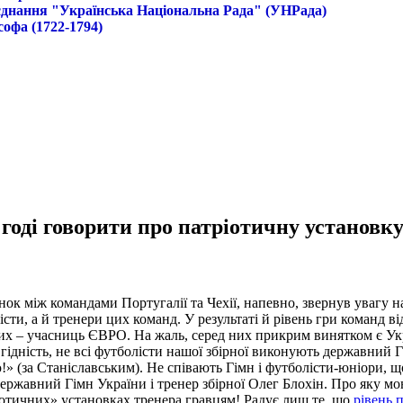
б'єднання "Українська Національна Рада" (УНРада)
софа (1722-1794)
 годі говорити про патріотичну установку
к між командами Португалії та Чехії, напевно, звернув увагу на
ти, а й тренери цих команд. У результаті й рівень гри команд в
их – учасниць ЄВРО. На жаль, серед них прикрим винятком є Укра
ідність, не всі футболісти нашої збірної виконують державний Гі
» (за Станіславським).
Не співають Гімн і футболісти-юніори, щ
ержавний Гімн України і тренер збірної Олег Блохін. Про яку моно
отичних» установках тренера гравцям! Радує лиш те, що
рівень 