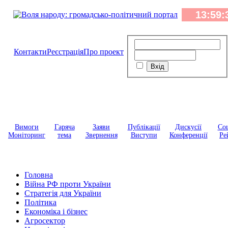
Контакти
Реєстрація
Про проект
Вимоги
Гаряча
Заяви
Публікації
Дискусії
Соц
Моніторинг
тема
Звернення
Виступи
Конференції
Ре
Головна
Війна РФ проти України
Стратегія для України
Політика
Економіка і бізнес
Агросектор