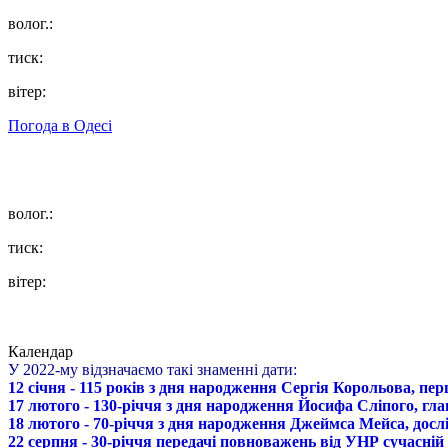
волог.:
тиск:
вітер:
Погода в
Одесі
волог.:
тиск:
вітер:
Календар
У 2022-му відзначаємо такі знаменні дати:
12 січня - 115 років з дня народження Сергія Корольова, пе
17 лютого - 130-річчя з дня народження Йосифа Сліпого, гл
18 лютого - 70-річчя з дня народження Джеймса Мейса, дослі
22 серпня - 30-річчя передачі повноважень від УНР сучасній