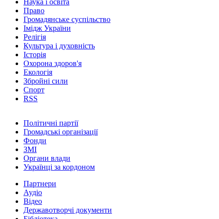
Наука і освіта
Право
Громадянське суспільство
Імідж України
Релігія
Культура і духовність
Історія
Охорона здоров'я
Екологія
Збройні сили
Спорт
RSS
Політичні партії
Громадські організації
Фонди
ЗМІ
Органи влади
Українці за кордоном
Партнери
Аудіо
Відео
Державотворчі документи
Бібліотека