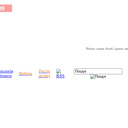
Немає таких бомб і ракет, які м
іологія
Реєстр
Вибори
йтинги
активу