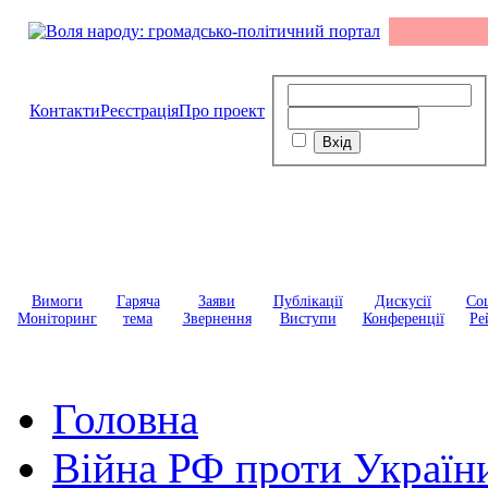
Контакти
Реєстрація
Про проект
Вимоги
Гаряча
Заяви
Публікації
Дискусії
Соц
Моніторинг
тема
Звернення
Виступи
Конференції
Ре
Головна
Війна РФ проти Україн