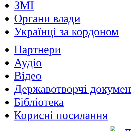
ЗМІ
Органи влади
Українці за кордоном
Партнери
Аудіо
Відео
Державотворчі докумен
Бібліотека
Корисні посилання