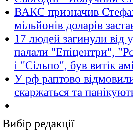
ВАКС призначив Стефан
мільйонів доларів заста
17 людей загинули від у
палали "Епіцентри", "Р
і "Сільпо", був витік ам
У рф раптово відмовили
скаржаться та панікуют
Вибір редакції