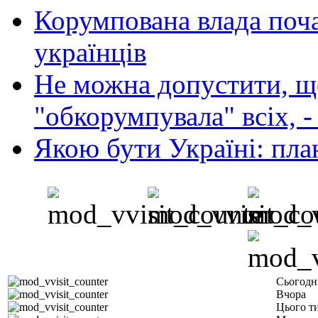
Корумпована влада поча
українців
Не можна допустити, що
"обкорумпувала" всіх, 
Якою бути Україні: пла
Сьогодн
Вчора
Цього т