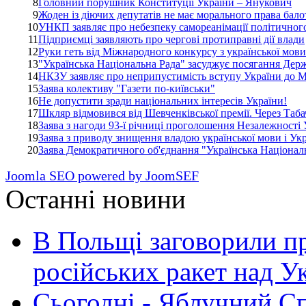
8
Головний порушник Конституції України – Янукович
9
Жоден із діючих депутатів не має морального права бало
10
УНКП заявляє про небезпеку самореанімації політично
11
Підприємці заявляють про чергові протиправні дії влади
12
Руки геть від Міжнародного конкурсу з української мови
13
"Українська Національна Рада" засуджує посягання Держ
14
НКЗУ заявляє про неприпустимість вступу України до 
15
Заява колективу "Газети по-київськи"
16
Не допустити зради національних інтересів України!
17
Шкляр відмовився від Шевченківської премії. Через Таб
18
Заява з нагоди 93-ї річниці проголошення Незалежності
19
Заява з приводу знищення владою української мови і Ук
20
Заява Демократичного об'єднання "Українська Національ
Joomla SEO powered by JoomSEF
Останні новини
В Польщі заговорили п
російських ракет над У
Сьогодні - Яблучний Спа