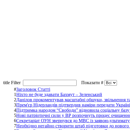
title Filter
Показати #
#
Заголовок Статті
1
Ніхто не буде здавати Бахмут – Зеленський
2
Данілов прокоментував масштабні обшуки, звільнення т
3
Прем'єр Нідерландів підтвердив наміри передати Україні 
4
Підтримка народом “Свободи” відновила соціальну базу 
5
Нові патріотичні сили у ВР розпочнуть процес очищення
6
Секретаріат ОУН звернувся до МВС із заявою-ультимат
7
Необхідно негайно створити штаб підготовки до нового