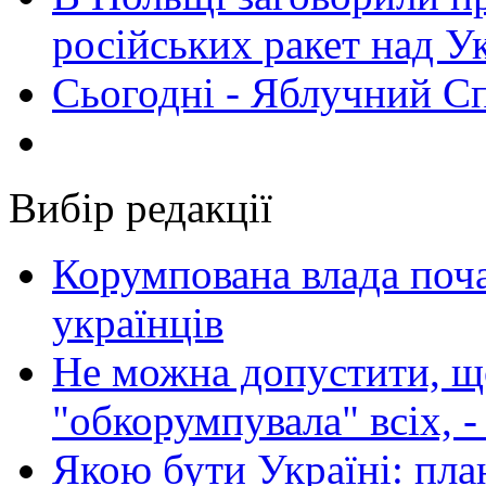
російських ракет над У
Сьогодні - Яблучний Спа
Вибір редакції
Корумпована влада поча
українців
Не можна допустити, що
"обкорумпувала" всіх, 
Якою бути Україні: пла