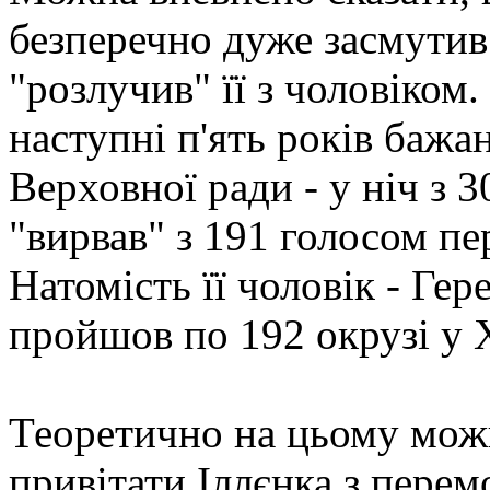
безперечно дуже засмутив 
"розлучив" її з чоловіком.
наступні п'ять років бажа
Верховної ради - у ніч з 
"вирвав" з 191 голосом пе
Натомість її чоловік - Ге
пройшов по 192 окрузі у 
Теоретично на цьому можна
привітати Іллєнка з перем