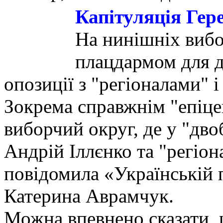
Капітуляція Гере
На нинішніх вибо
плацдармом для д
опозиції з "регіоналами" 
Зокрема справжнім "епіце
виборчий округ, де у "дво
Андрій Іллєнко та "регіон
повідомила «Українській 
Катерина Аврамчук.
Можна впевнено сказати, 