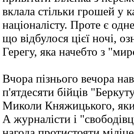
вклала стільки грошей у к
націоналісту. Проте є одне
що відбулося цієї ночі, о
Герегу, яка начебто з "ми
Вчора пізнього вечора нав
п'ятдесяти бійців "Беркут
Миколи Княжицького, яки
А журналісти і "свободівц
нагода протистояти міліце