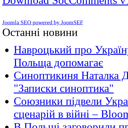
Download SocComments v
Joomla SEO powered by JoomSEF
Останні новини
Навроцький про Україну
Польща допомагає
Синоптикиня Наталка Д
"Записки синоптика"
Союзники підвели Укра
сценарій в війні – Bloo
В Польщі заговорили п