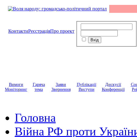
Контакти
Реєстрація
Про проект
Вимоги
Гаряча
Заяви
Публікації
Дискусії
Соц
Моніторинг
тема
Звернення
Виступи
Конференції
Ре
Головна
Війна РФ проти Україн