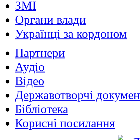
ЗМІ
Органи влади
Українці за кордоном
Партнери
Аудіо
Відео
Державотворчі докумен
Бібліотека
Корисні посилання