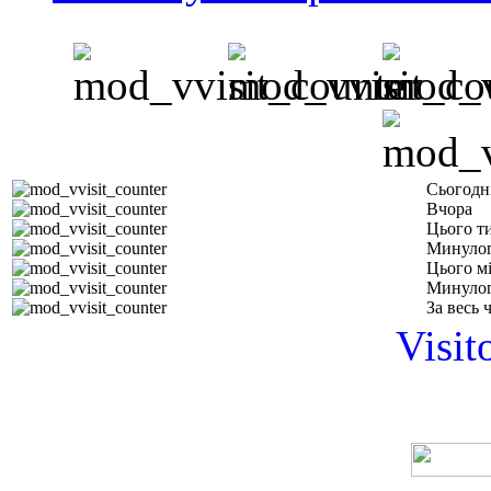
Сьогодн
Вчора
Цього т
Минулог
Цього м
Минулог
За весь 
Visit