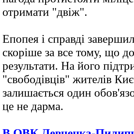
отримати "двіж".
Епопея і справді завершил
скоріше за все тому, що д
результати. На його підт
"свободівців" жителів Киє
залишається один обов'яз
це не дарма.
В ОВК Левченка-Пилипиш