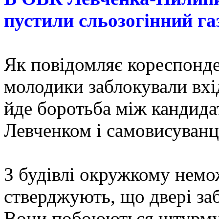
пустили сльозогінний га
Як повідомляє кореспонде
молодики заблокували вхі
йде боротьба між кандид
Левченком і самовисуван
З будівлі окружкому немо
стверджують, що двері з
Вони побоюються штурму.