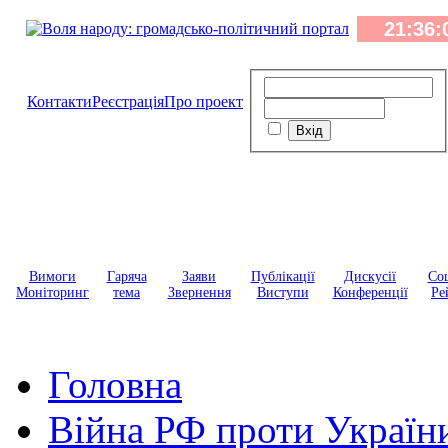
Контакти
Реєстрація
Про проект
Вимоги
Гаряча
Заяви
Публікації
Дискусії
Соц
Моніторинг
тема
Звернення
Виступи
Конференції
Ре
Головна
Війна РФ проти Україн