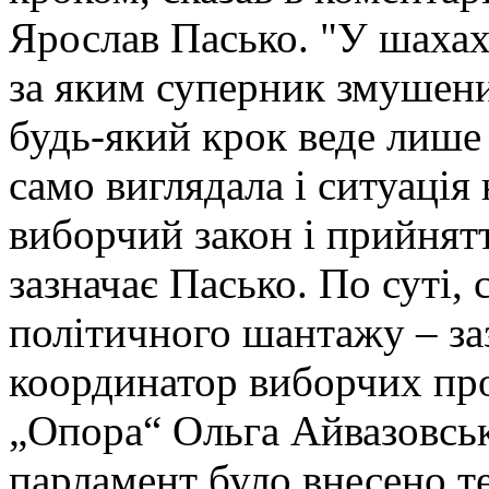
Ярослав Пасько. "У шахах 
за яким суперник змушени
будь-який крок веде лише 
само виглядала і ситуація
виборчий закон і прийнят
зазначає Пасько. По суті, 
політичного шантажу – за
координатор виборчих пр
„Опора“ Ольга Айвазовськ
парламент було внесено т