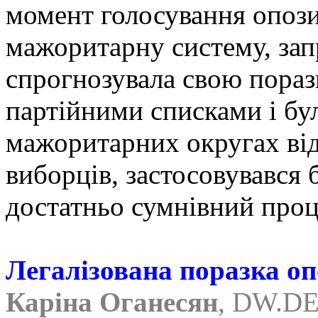
момент голосування опоз
мажоритарну систему, зап
спрогнозувала свою поразк
партійними списками і бул
мажоритарних округах від
виборців, застосовувався
достатньо сумнівний проц
Легалізована поразка оп
Каріна Оганесян
,
DW.D