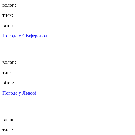
волог.:
тиск:
вітер:
Погода у
Сімферополі
волог.:
тиск:
вітер:
Погода у
Львові
волог.:
тиск: