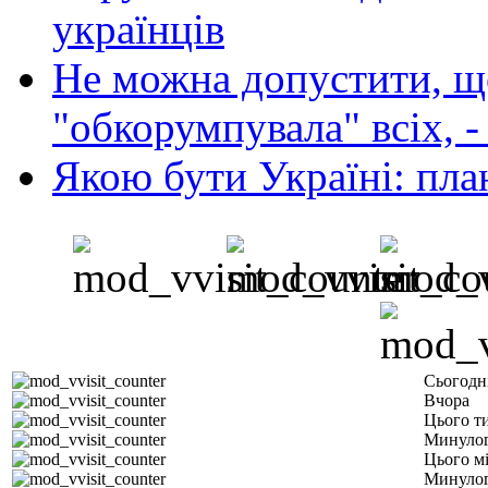
українців
Не можна допустити, що
"обкорумпувала" всіх, 
Якою бути Україні: пла
Сьогодн
Вчора
Цього т
Минулог
Цього м
Минулог