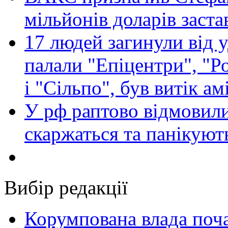
мільйонів доларів заста
17 людей загинули від у
палали "Епіцентри", "Р
і "Сільпо", був витік ам
У рф раптово відмовили
скаржаться та панікуют
Вибір редакції
Корумпована влада поча