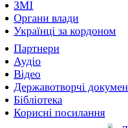
ЗМІ
Органи влади
Українці за кордоном
Партнери
Аудіо
Відео
Державотворчі докумен
Бібліотека
Корисні посилання