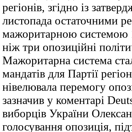
регіонів, згідно із затве
листопада остаточними рез
мажоритарною системою 11
ніж три опозиційні політи
Мажоритарна система ста
мандатів для Партії регіо
нівелювала перемогу опози
зазначив у коментарі Deut
виборців України Олекса
голосування опозиція, п