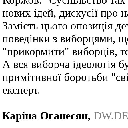
нових ідей, дискусії про 
Замість цього опозиція д
поведінки з виборцями, що
"прикормити" виборців, то
А вся виборча ідеологія б
примітивної боротьби "сві
експерт.
Каріна Оганесян,
DW.D