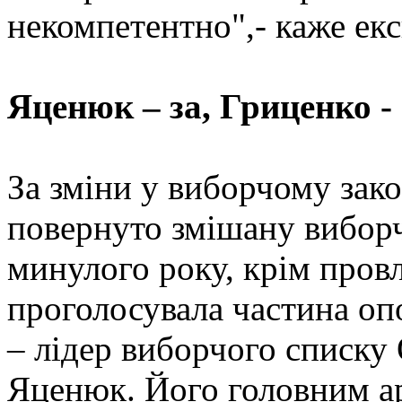
некомпетентно",- каже екс
Яценюк – за, Гриценко -
За зміни у виборчому зако
повернуто змішану виборч
минулого року, крім провл
проголосувала частина оп
– лідер виборчого списку 
Яценюк. Його головним а