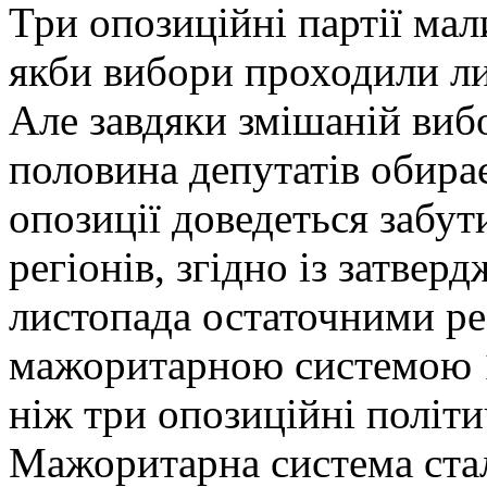
Три опозиційні партії мал
якби вибори проходили ли
Але завдяки змішаній вибо
половина депутатів обира
опозиції доведеться забут
регіонів, згідно із затве
листопада остаточними рез
мажоритарною системою 11
ніж три опозиційні політи
Мажоритарна система ста