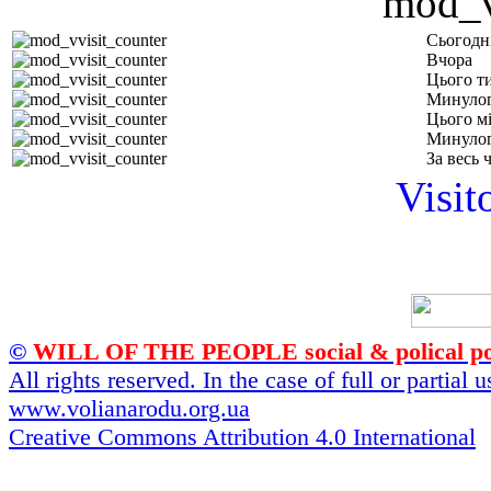
Сьогодн
Вчора
Цього т
Минулог
Цього м
Минулог
За весь 
Visit
©
WILL OF THE PEOPLE social & polical po
All rights reserved. In the case of full or partial
www.volianarodu.org.ua
Creative Commons Attribution 4.0 International