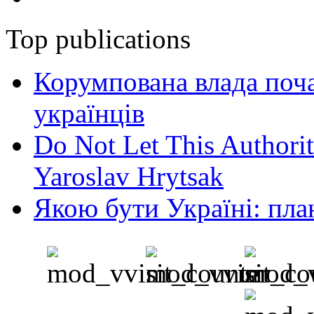
Top publications
Корумпована влада поча
українців
Do Not Let This Authorit
Yaroslav Hrytsak
Якою бути Україні: пла