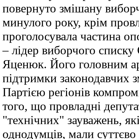
повернуто змішану виборч
минулого року, крім провл
проголосувала частина оп
– лідер виборчого списку 
Яценюк. Його головним а
підтримки законодавчих з
Партією регіонів компромі
того, що провладні депут
"технічних" зауважень, як
однодумців, мали суттєво