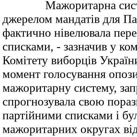
Мажоритарна сист
джерелом мандатів для Пар
фактично нівелювала пере
списками, - зазначив у ко
Комітету виборців Украї
момент голосування опоз
мажоритарну систему, зап
спрогнозувала свою поразк
партійними списками і бул
мажоритарних округах від