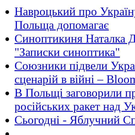
Навроцький про Україну
Польща допомагає
Синоптикиня Наталка Д
"Записки синоптика"
Союзники підвели Укра
сценарій в війні – Bloo
В Польщі заговорили п
російських ракет над У
Сьогодні - Яблучний Спа