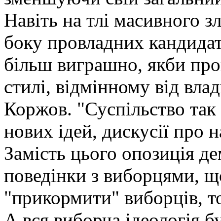
Навіть на тлі масивного 
боку провладних кандидат
більш виграшно, якби пр
стилі, відмінному від вла
Коржов. "Суспільство так 
нових ідей, дискусії про 
Замість цього опозиція д
поведінки з виборцями, що
"прикормити" виборців, то
А вся виборча ідеологія б