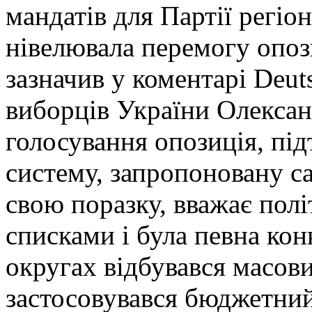
мандатів для Партії регіо
нівелювала перемогу опози
зазначив у коментарі Deut
виборців України Олекса
голосування опозиція, п
систему, запропоновану с
свою поразку, вважає пол
списками і була певна ко
округах відбувався масови
застосовувався бюджетний