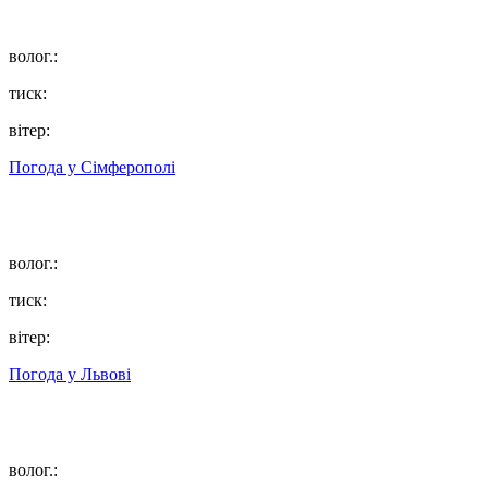
волог.:
тиск:
вітер:
Погода у
Сімферополі
волог.:
тиск:
вітер:
Погода у
Львові
волог.: