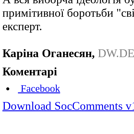
примітивної боротьби "сві
експерт.
Каріна Оганесян,
DW.D
Коментарі
Facebook
Download SocComments v