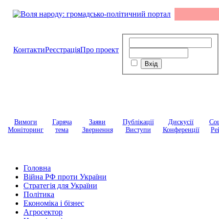
Контакти
Реєстрація
Про проект
Вимоги
Гаряча
Заяви
Публікації
Дискусії
Соц
Моніторинг
тема
Звернення
Виступи
Конференції
Ре
Головна
Війна РФ проти України
Стратегія для України
Політика
Економіка і бізнес
Агросектор