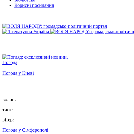
Корисні посилання
Погода
Погода у
Києві
волог.:
тиск:
вітер:
Погода у
Сімферополі