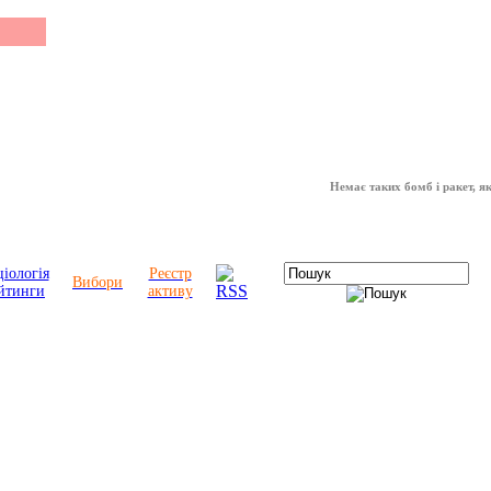
Немає таких бомб і ракет, які мо
іологія
Реєстр
Вибори
йтинги
активу