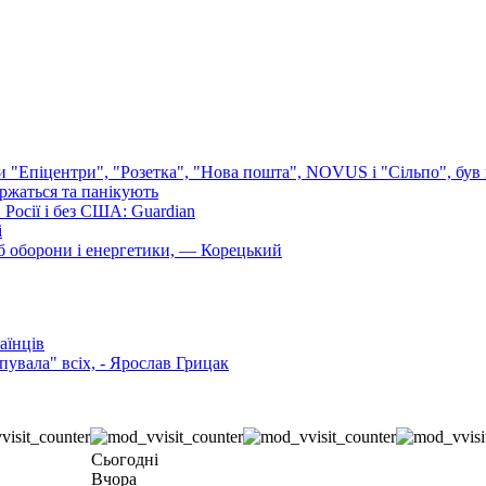
ли "Епіцентри", "Розетка", "Нова пошта", NOVUS і "Сільпо", був 
аржаться та панікують
Росії і без США: Guardian
і
б оборони і енергетики, — Корецький
аїнців
увала" всіх, - Ярослав Грицак
Сьогодні
Вчора