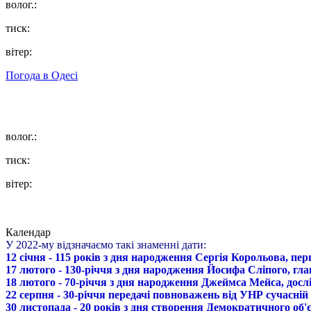
волог.:
тиск:
вітер:
Погода в
Одесі
волог.:
тиск:
вітер:
Календар
У 2022-му відзначаємо такі знаменні дати:
12 січня - 115 років з дня народження Сергія Корольова, пе
17 лютого - 130-річчя з дня народження Йосифа Сліпого, гл
18 лютого - 70-річчя з дня народження Джеймса Мейса, дослі
22 серпня - 30-річчя передачі повноважень від УНР сучасній
30 листопада - 20 років з дня створення Демократичного о