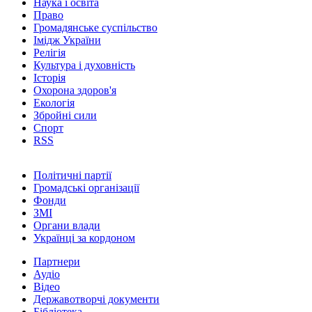
Наука і освіта
Право
Громадянське суспільство
Імідж України
Релігія
Культура і духовність
Історія
Охорона здоров'я
Екологія
Збройні сили
Спорт
RSS
Політичні партії
Громадські організації
Фонди
ЗМІ
Органи влади
Українці за кордоном
Партнери
Аудіо
Відео
Державотворчі документи
Бібліотека