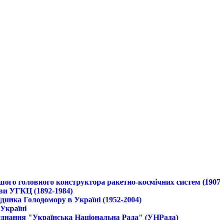
ршого головного конструктора ракетно-космічних систем (1907
ави УГКЦ (1892-1984)
дника Голодомору в Україні (1952-2004)
 Україні
б'єднання "Українська Національна Рада" (УНРада)