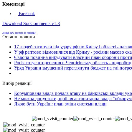
Коментарі
Facebook
Download SocComments v1.3
Joomla SEO powered by JoomSEF
Останні новини
17 людей загинули від удару рф по Києву і області - пала
У рф раптово відмовилися від Криму - росіяни масово ск
Європа повинна вибудувати власний план оборони проти 
Росія готує вторгнення в Чернігівську область - подробиц
Уряд України змушений переглянути бюджет на тлі потре
Вибір редакції
Корумпована влада почала атаку на банківські вклади укр
Не можна допустити, щоб ця авторитарна влада "обкорумп
Якою бути Україні: план зміни системи влади