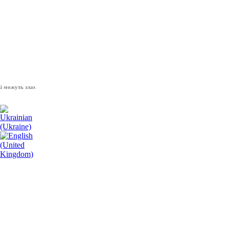
жуть зламати волю народу, - Президент України Володимир Зеленський