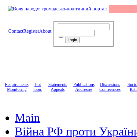
Contact
Register
About
Requirements
Hot
Statements
Publications
Discussions
Soci
Monitoring
topic
Appeals
Addresses
Conferences
Rati
Main
Війна РФ проти Україн