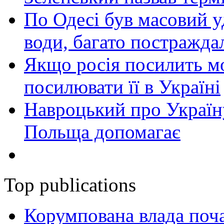
По Одесі був масовий уд
води, багато постражда
Якщо росія посилить мо
посилювати її в Україні
Навроцький про Україну
Польща допомагає
Top publications
Корумпована влада поча