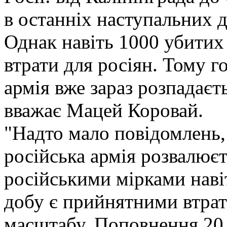
в останніх наступальних ді
Однак навіть 1000 убитих 
втрати для росіян. Тому г
армія вже зараз розпадаєт
вважає Мацей Коровай.
"Надто мало повідомлень,
російська армія розвалюєт
російськими мірками наві
добу є прийнятними втрата
масштабу. Поповнення 20 т