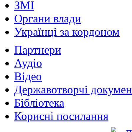
ЗМІ
Органи влади
Українці за кордоном
Партнери
Аудіо
Відео
Державотворчі докумен
Бібліотека
Корисні посилання