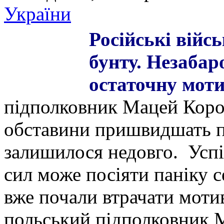
України
Російські війс
бунту. Незаба
остаточну моти
підполковник Мацей Коров
обставини пришвидшать по
залишилося недовго. Усп
сил може посіяти паніку с
вже почали втрачати моти
польський підполковник 