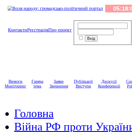
Контакти
Реєстрація
Про проект
Вимоги
Гаряча
Заяви
Публікації
Дискусії
Соц
Моніторинг
тема
Звернення
Виступи
Конференції
Ре
Головна
Війна РФ проти Україн