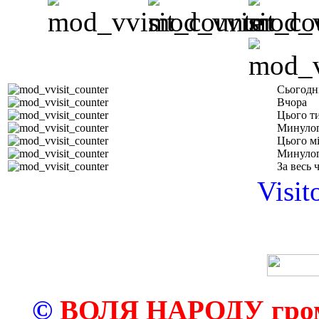
Сьогодн
Вчора
Цього т
Минулог
Цього м
Минулог
За весь 
Visit
©
ВОЛЯ НАРОДУ грома