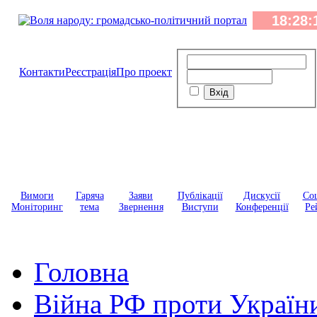
Контакти
Реєстрація
Про проект
Вимоги
Гаряча
Заяви
Публікації
Дискусії
Соц
Моніторинг
тема
Звернення
Виступи
Конференції
Ре
Головна
Війна РФ проти Україн