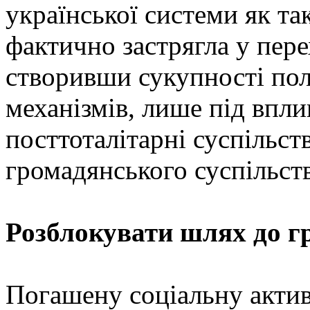
української системи як та
фактично застрягла у перех
створивши сукупності полі
механізмів, лише під впли
посттоталітарні суспільст
громадянського суспільств
Розблокувати шлях до г
Погашену соціальну актив