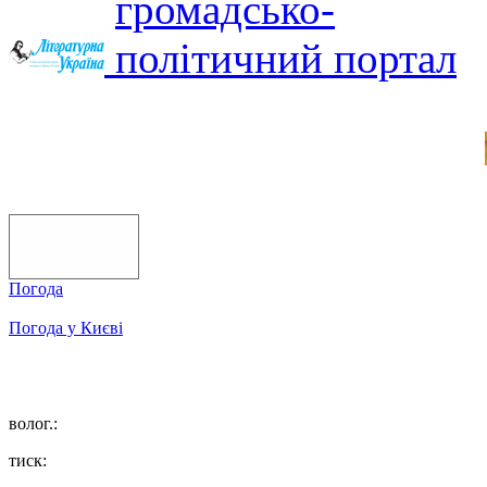
Погода
Погода у
Києві
волог.:
тиск: