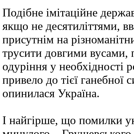
Подібне імітаційне держа
якщо не десятиліттями, вв
присутнім на різноманітни
трусити довгими вусами,
одуріння у необхідності р
привело до тієї ганебної с
опинилася Україна.
І найгірше, що помилки у
минулого – Грушевського