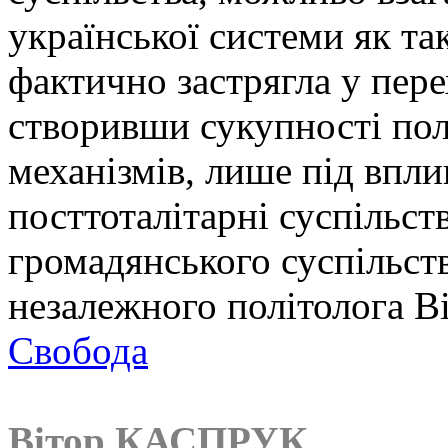
української системи як та
фактично застрягла у перех
створивши сукупності полі
механізмів, лише під впли
посттоталітарні суспільст
громадянського суспільства
незалежного політолога В
Свобода
Вітор КАСПРУК