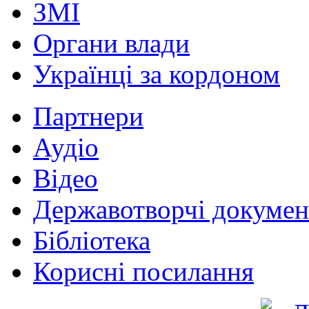
ЗМІ
Органи влади
Українці за кордоном
Партнери
Аудіо
Відео
Державотворчі докумен
Бібліотека
Корисні посилання