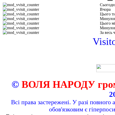
Сьогодн
Вчора
Цього т
Минулог
Цього м
Минулог
За весь 
Visit
©
ВОЛЯ НАРОДУ грома
2
Всі права застережені. У разі повного 
обов'язковим є гіперпос