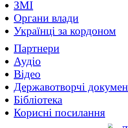
ЗМІ
Органи влади
Українці за кордоном
Партнери
Аудіо
Відео
Державотворчі докумен
Бібліотека
Корисні посилання