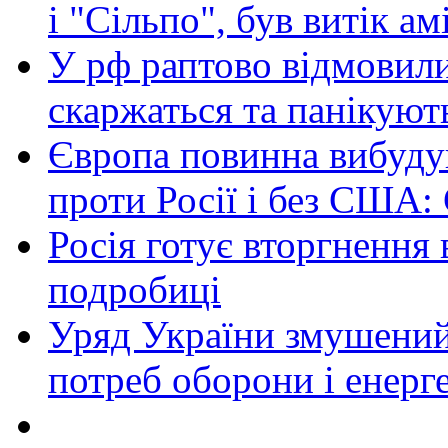
і "Сільпо", був витік ам
У рф раптово відмовили
скаржаться та панікуют
Європа повинна вибуду
проти Росії і без США:
Росія готує вторгнення 
подробиці
Уряд України змушений
потреб оборони і енер