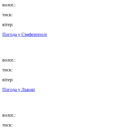
волог.:
тиск:
вітер:
Погода у
Сімферополі
волог.:
тиск:
вітер:
Погода у
Львові
волог.:
тиск: