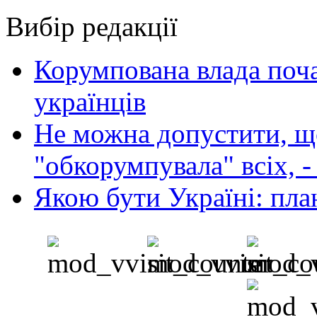
Вибір редакції
Корумпована влада поча
українців
Не можна допустити, що
"обкорумпувала" всіх, 
Якою бути Україні: пла