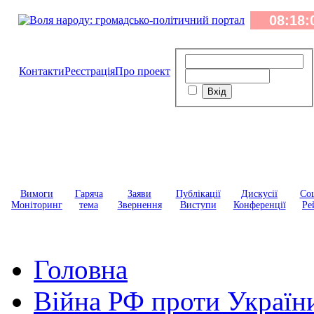
Контакти
Реєстрація
Про проект
Вимоги
Гаряча
Заяви
Публікації
Дискусії
Соц
Моніторинг
тема
Звернення
Виступи
Конференції
Ре
Головна
Війна РФ проти Україн