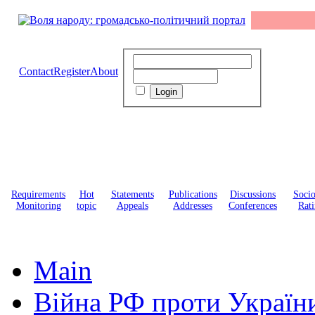
Contact
Register
About
Requirements
Hot
Statements
Publications
Discussions
Soci
Monitoring
topic
Appeals
Addresses
Conferences
Rati
Main
Війна РФ проти Україн