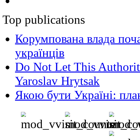
Top publications
Корумпована влада поча
українців
Do Not Let This Authorit
Yaroslav Hrytsak
Якою бути Україні: пла