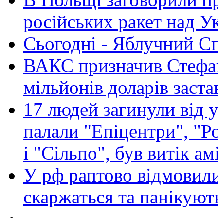
російських ракет над У
Сьогодні - Яблучний Спа
ВАКС призначив Стефан
мільйонів доларів заста
17 людей загинули від у
палали "Епіцентри", "Р
і "Сільпо", був витік ам
У рф раптово відмовили
скаржаться та панікуют