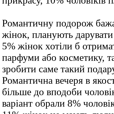
прикрасу, 10% чоловіків п
Романтичну подорож бажа
жінок, планують дарувати
5% жінок хотіли б отрима
парфуми або косметику, т
зробити саме такий подар
Романтична вечеря в якост
більше до вподоби чолов
варіант обрали 8% чолові