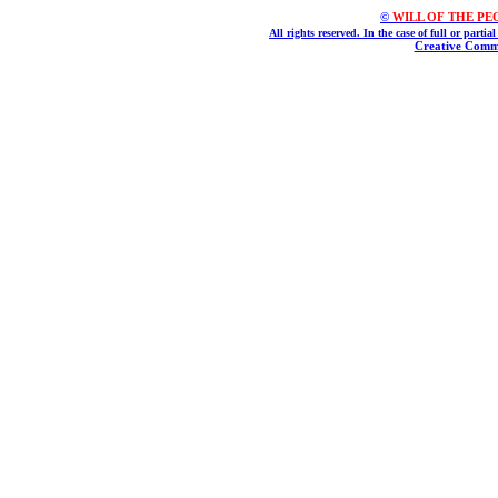
©
WILL OF THE PEOPL
All rights reserved. In the case of full or parti
Creative Commo