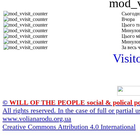
Сьогодн
Вчора
Цього т
Минулог
Цього м
Минулог
За весь 
Visit
©
WILL OF THE PEOPLE social & polical po
All rights reserved. In the case of full or partial
www.volianarodu.org.ua
Creative Commons Attribution 4.0 International