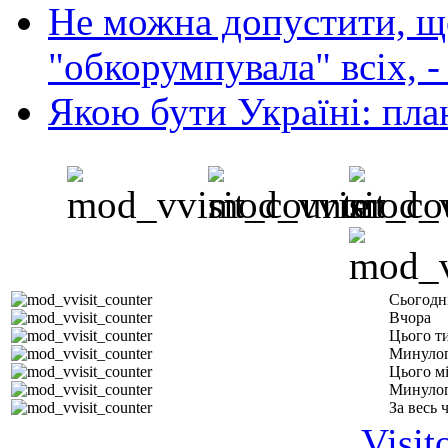
Не можна допустити, що
"обкорумпувала" всіх, 
Якою бути Україні: пла
Сьогодн
Вчора
Цього т
Минулог
Цього м
Минулог
За весь 
Visit