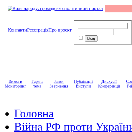
Контакти
Реєстрація
Про проект
Вимоги
Гаряча
Заяви
Публікації
Дискусії
Соц
Моніторинг
тема
Звернення
Виступи
Конференції
Ре
Головна
Війна РФ проти Україн