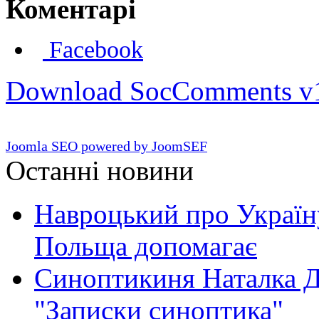
Коментарі
Facebook
Download SocComments v
Joomla SEO powered by JoomSEF
Останні новини
Навроцький про Україну
Польща допомагає
Синоптикиня Наталка Д
"Записки синоптика"