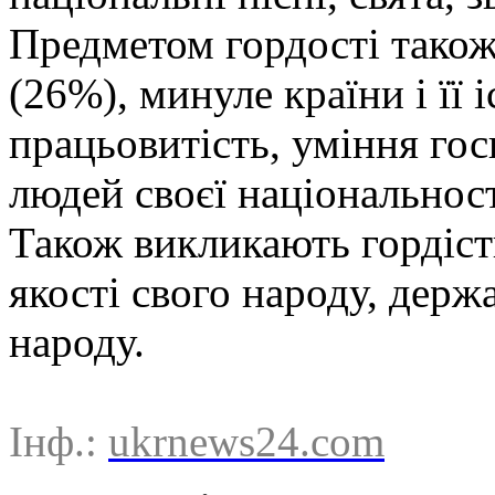
Предметом гордості тако
(26%), минуле країни і її 
працьовитість, уміння го
людей своєї національност
Також викликають гордіст
якості свого народу, держа
народу.
Інф.:
ukrnews24.com