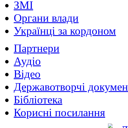
ЗМІ
Органи влади
Українці за кордоном
Партнери
Аудіо
Відео
Державотворчі докумен
Бібліотека
Корисні посилання