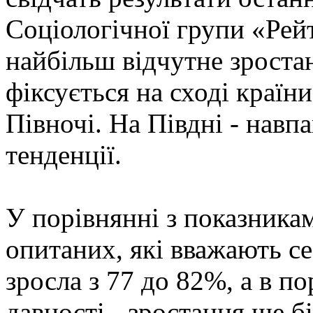
Соціологічної групи «Рей
найбільш відчутне зроста
фіксується на сході країни
Півночі. На Півдні - навп
тенденції.
У порівнянні з показникам
опитаних, які вважають се
зросла з 77 до 82%, а в по
давності - зростання ще б