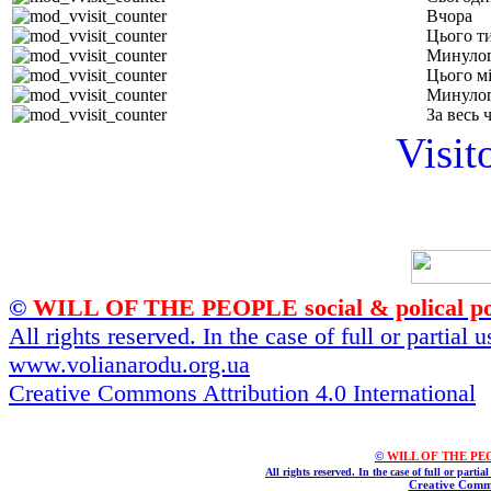
Вчора
Цього т
Минулог
Цього м
Минулог
За весь 
Visit
©
WILL OF THE PEOPLE social & polical po
All rights reserved. In the case of full or partial
www.volianarodu.org.ua
Creative Commons Attribution 4.0 International
©
WILL OF THE PEOPL
All rights reserved. In the case of full or parti
Creative Commo