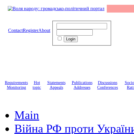
Contact
Register
About
Requirements
Hot
Statements
Publications
Discussions
Soci
Monitoring
topic
Appeals
Addresses
Conferences
Rati
Main
Війна РФ проти Україн