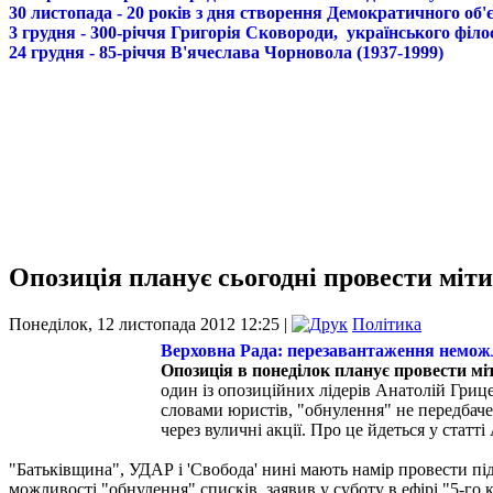
30 листопада - 20 років з дня створення Демократичного о
3 грудня - 300-річчя Григорія Сковороди, українського філо
24 грудня - 85-річчя В'ячеслава Чорновола (1937-1999)
Опозиція планує сьогодні провести міт
Понеділок, 12 листопада 2012 12:25 |
Політика
Верховна Рада: перезавантаження немож
Опозиція в понеділок планує провести мі
один із опозиційних лідерів Анатолій Гриц
словами юристів, "обнулення" не передбаче
через вуличні акції. Про це йдеться у статт
"Батьківщина", УДАР і 'Свобода' нині мають намір провести під
можливості "обнулення" списків, заявив у суботу в ефірі "5-го 