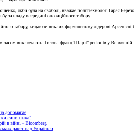
ошенко, якби була на свободі, вважає політтехнолог Тарас Берез
бу за владу всередині опозиційного табору.
ійного табору, кидаючи виклик формальному лідерові Арсенієві 
 часом виключають. Голова фракції Партії регіонів у Верховній
ща допомагає
ски синоптика"
ій в війні – Bloomberg
ських ракет над Україною