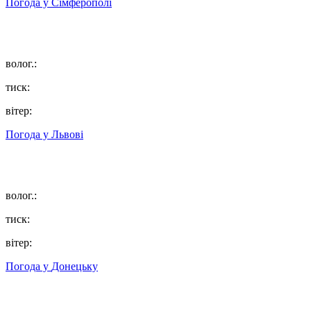
Погода у
Сімферополі
волог.:
тиск:
вітер:
Погода у
Львові
волог.:
тиск:
вітер:
Погода у
Донецьку