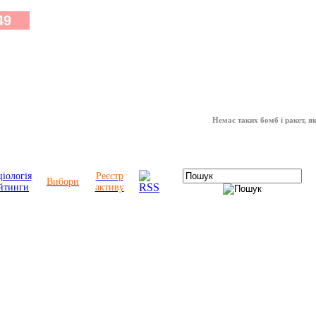
Немає таких бомб і ракет, які мож
іологія
Реєстр
Вибори
йтинги
активу