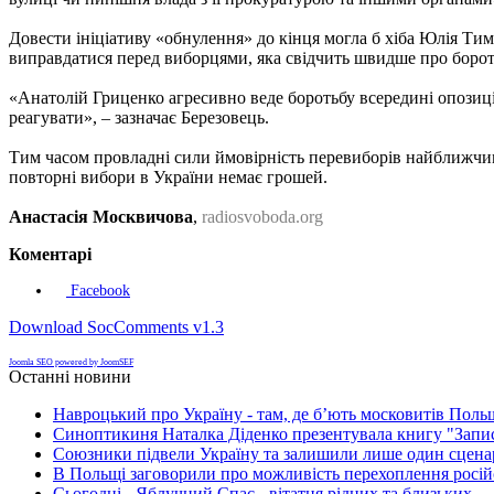
Довести ініціативу «обнулення» до кінця могла б хіба Юлія Тим
виправдатися перед виборцями, яка свідчить швидше про бороть
«Анатолій Гриценко агресивно веде боротьбу всередині опозиц
реагувати», – зазначає Березовець.
Тим часом провладні сили ймовірність перевиборів найближчим
повторні вибори в України немає грошей.
Анастасія Москвичова
,
radiosvoboda.org
Коментарі
Facebook
Download SocComments v1.3
Joomla SEO powered by JoomSEF
Останні новини
Навроцький про Україну - там, де б’ють московитів Поль
Синоптикиня Наталка Діденко презентувала книгу "Запи
Союзники підвели Україну та залишили лише один сценар
В Польщі заговорили про можливість перехоплення росій
Сьогодні - Яблучний Спас - вітатня рідних та близьких