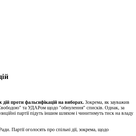
дій
х дій проти фальсифікацій на виборах.
Зокрема, як зауважив
 "Свободою" та УДАРом щодо "обнулення" списків. Однак, за
иційні партії підуть іншим шляхом і чинитимуть тиск на владу
ди. Партії оголосять про спільні дії, зокрема, щодо