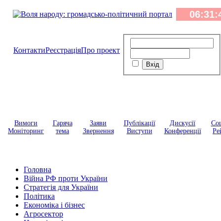
Контакти
Реєстрація
Про проект
Вимоги
Гаряча
Заяви
Публікації
Дискусії
Соц
Моніторинг
тема
Звернення
Виступи
Конференції
Ре
Головна
Війна РФ проти України
Стратегія для України
Політика
Економіка і бізнес
Агросектор