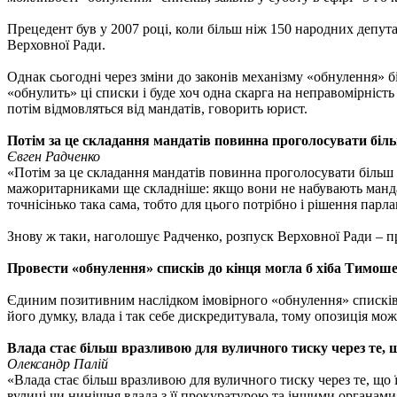
Прецедент був у 2007 році, коли більш ніж 150 народних депут
Верховної Ради.
Однак сьогодні через зміни до законів механізму «обнулення» б
«обнулить» ці списки і буде хоч одна скарга на неправомірність
потім відмовляться від мандатів, говорить юрист.
Потім за це складання мандатів повинна проголосувати біль
Євген Радченко
«Потім за це складання мандатів повинна проголосувати більш 
мажоритарниками ще складніше: якщо вони не набувають манда
точнісінько така сама, тобто для цього потрібно і рішення парл
Знову ж таки, наголошує Радченко, розпуск Верховної Ради – пр
Провести «обнулення» списків до кінця могла б хіба Тимоше
Єдиним позитивним наслідком імовірного «обнулення» списків д
його думку, влада і так себе дискредитувала, тому опозиція мо
Влада стає більш вразливою для вуличного тиску через те, щ
Олександр Палій
«Влада стає більш вразливою для вуличного тиску через те, що ї
вулиці чи нинішня влада з її прокуратурою та іншими органами»