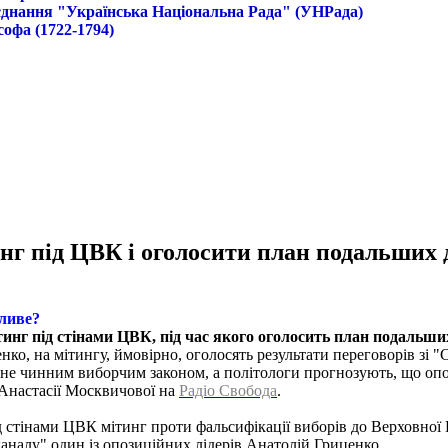
б'єднання "Українська Національна Рада" (УНРада)
софа (1722-1794)
инг під ЦВК і оголосити план подальших 
ливе?
тинг під стінами ЦВК, під час якого оголосить план подальши
енко, на мітингу, ймовірно, оголосять результати переговорів зі
не чинним виборчим законом, а політологи прогнозують, що опоз
і Анастасії Москвичової на
Радіо Свобода
.
 стінами ЦВК мітинг проти фальсифікації виборів до Верховної Ра
каналу" один із опозиційних лідерів Анатолій Гриценко.