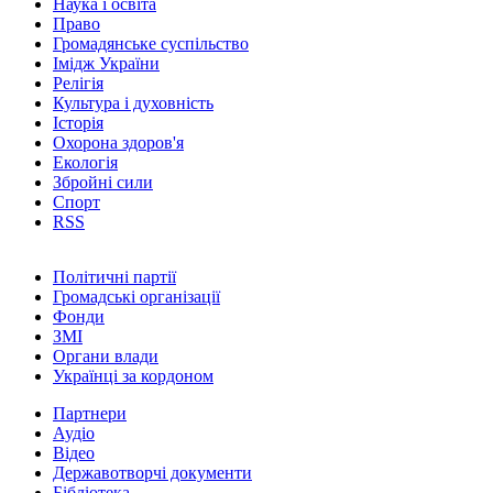
Наука і освіта
Право
Громадянське суспільство
Імідж України
Релігія
Культура і духовність
Історія
Охорона здоров'я
Екологія
Збройні сили
Спорт
RSS
Політичні партії
Громадські організації
Фонди
ЗМІ
Органи влади
Українці за кордоном
Партнери
Аудіо
Відео
Державотворчі документи
Бібліотека