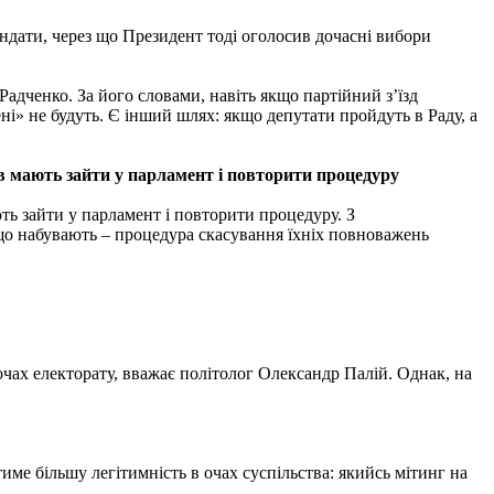
андати, через що Президент тоді оголосив дочасні вибори
Радченко. За його словами, навіть якщо партійний з’їзд
ені» не будуть. Є інший шлях: якщо депутати пройдуть в Раду, а
ів мають зайти у парламент і повторити процедуру
ть зайти у парламент і повторити процедуру. З
що набувають – процедура скасування їхніх повноважень
чах електорату, вважає політолог Олександр Палій. Однак, на
тиме більшу легітимність в очах суспільства: якийсь мітинг на