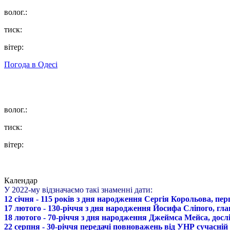
волог.:
тиск:
вітер:
Погода в
Одесі
волог.:
тиск:
вітер:
Календар
У 2022-му відзначаємо такі знаменні дати:
12 січня - 115 років з дня народження Сергія Корольова, пе
17 лютого - 130-річчя з дня народження Йосифа Сліпого, гл
18 лютого - 70-річчя з дня народження Джеймса Мейса, дослі
22 серпня - 30-річчя передачі повноважень від УНР сучасній