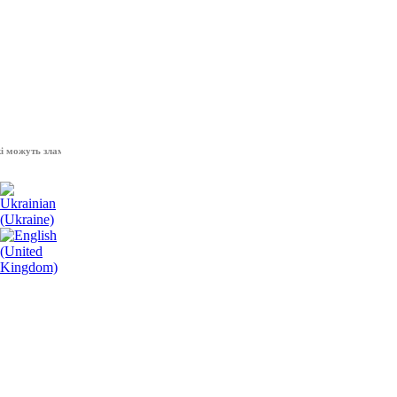
уть зламати волю народу, - Президент України Володимир Зеленський