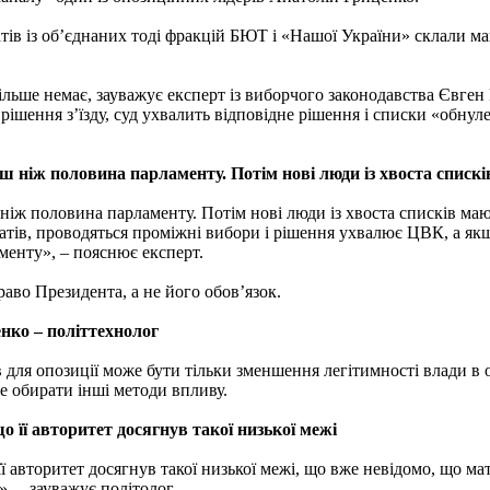
атів із об’єднаних тоді фракцій БЮТ і «Нашої України» склали м
ільше немає, зауважує експерт із виборчого законодавства Євген 
 рішення з’їзду, суд ухвалить відповідне рішення і списки «обнул
ш ніж половина парламенту. Потім нові люди із хвоста списк
ніж половина парламенту. Потім нові люди із хвоста списків маю
тів, проводяться проміжні вибори і рішення ухвалює ЦВК, а як
аменту», – пояснює експерт.
аво Президента, а не його обов’язок.
нко – політтехнолог
ля опозиції може бути тільки зменшення легітимності влади в о
же обирати інші методи впливу.
о її авторитет досягнув такої низької межі
ї авторитет досягнув такої низької межі, що вже невідомо, що ма
, – зауважує політолог.