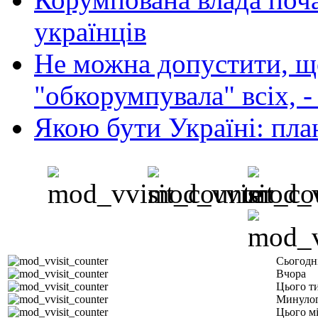
українців
Не можна допустити, що
"обкорумпувала" всіх, 
Якою бути Україні: пла
Сьогодн
Вчора
Цього т
Минулог
Цього м