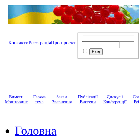
Контакти
Реєстрація
Про проект
Вимоги
Гаряча
Заяви
Публікації
Дискусії
Соц
Моніторинг
тема
Звернення
Виступи
Конференції
Ре
Головна