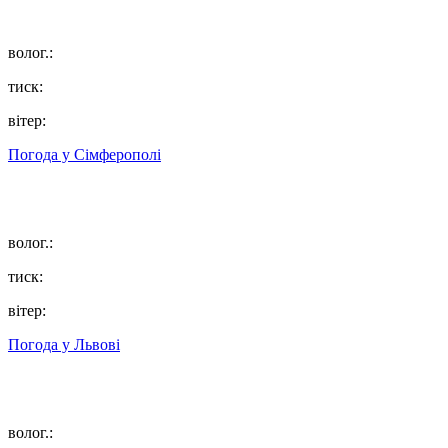
волог.:
тиск:
вітер:
Погода у
Сімферополі
волог.:
тиск:
вітер:
Погода у
Львові
волог.: