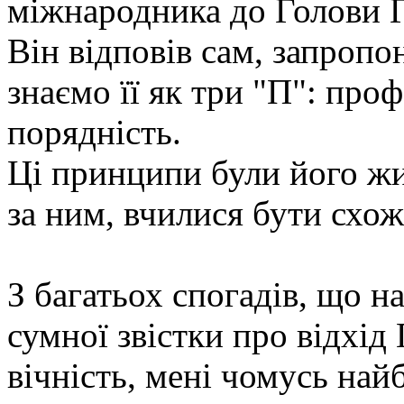
міжнародника до Голови 
Він відповів сам, запроп
знаємо її як три "П": проф
порядність.
Ці принципи були його жи
за ним, вчилися бути схо
З багатьох спогадів, що н
сумної звістки про відхід
вічність, мені чомусь най