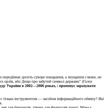
передбачає досить суворе покарання, а знущання з мови, не
их орлів, або Дещо про забутий символ держави" (Голос
ду України в 2002—2006 роках,
і
пропонує зарахувати
а є тільки інструментом — засобом інформаційного обміну? Які
я.
 лев для британців, півень для французів тощо). Мова є