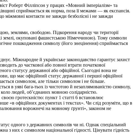
іст Роберт Філліпсон у працях «Мовний імперіалізм» та
ківщині сприймається як норма, поза її межами — як експансія.
о міжмовні контакти не завжди безболісні і не завжди
адою, землями, свободою. Підкорення народу чи території
кі землі, окуповані фашистською Німеччиною). Тому символи
логічне пошкодження символу (його знецінення) сприймається
днує. Міжнародне й українське законодавство гарантує захист
изводить до часткової або повної втрати початкової
еного статусу державної або офіційної. Сьогодні вона не
ови, що має офіційний статус державної і першої офіційної
ється символом, але тільки символом і не більше.
ться в уяві бага-тьох із чистотою й незаплямованістю символу,
є коло людей, об’єднаних мовною солідарністю.
 своєю гротескністю: пункт 1 статті 6 встановлює
ше «в офіційних документах і текстах». Чи слід розуміти, що в
палювання ворожнечі на мовному ґрунті», законом не
татус одного з державних символів чи ні. Однак спеціальний
жна з них є символом національної гідності. Цінувати гідність