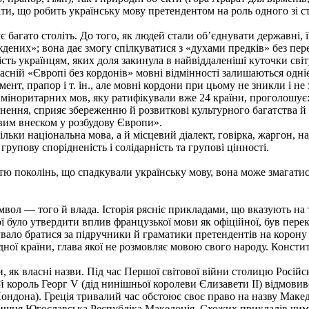
ти, що робить українську мову претендентом на роль одного зі с
є багато століть. До того, як людей стали об’єднувати державні,
ждених»; вона дає змогу спілкуватися з «духами предків» без пе
ть українцям, яких доля закинула в найвіддаленіші куточки світу
асній «Європі без кордонів» мовні відмінності залишаються одн
ент, прапор і т. ін., але мовні кордони при цьому не зникли і н
 міноритарних мов, яку ратифікували вже 24 країни, проголошує
нення, сприяє збереженню й розвиткові культурного багатства й 
ивим внеском у розбудову Європи».
ьки національна мова, а й місцевий діалект, говірка, жаргон, нап
рупову спорідненість і солідарність та групові цінності.
стю поколінь, що спадкували українську мову, вона може змагати
вол — того й влада. Історія рясніє прикладами, що вказують на 
ої було утвердити вплив французької мови як офіційної, був пере
ало братися за підручники й граматики претендентів на корону (
ної країни, глава якої не розмовляє мовою свого народу. Консти
 як власні назви. Під час Першої світової війни столицю Російс
й король Георг V (дід нинішньої королеви Єлизавети ІІ) відмовив
Лондона). Греція тривалий час обстоює своє право на назву Макед
шня Югославська Республіка Македонія. Схожих прикладів чим