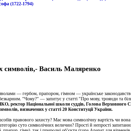
софа (1722-1794)
х символів,- Василь Маляренко
волами — гербом, прапором, гімном — українське законодавство 
езкарним. "Чому?" — запитує у статті "Про мову, троянди та біл
, ректор Національної школи суддів, Голова Верховного Су
имволів, визначених у статті 20 Конституції України.
асобів правового захисту? Має мова символічну вартість чи вон
атегорію суто символічних величин? Прості й непрості запитанн
прапор, гімн), так і природні об’єкти (гора Арарат для вірменів,