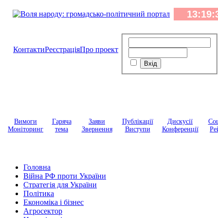
Контакти
Реєстрація
Про проект
Вимоги
Гаряча
Заяви
Публікації
Дискусії
Соц
Моніторинг
тема
Звернення
Виступи
Конференції
Ре
Головна
Війна РФ проти України
Стратегія для України
Політика
Економіка і бізнес
Агросектор