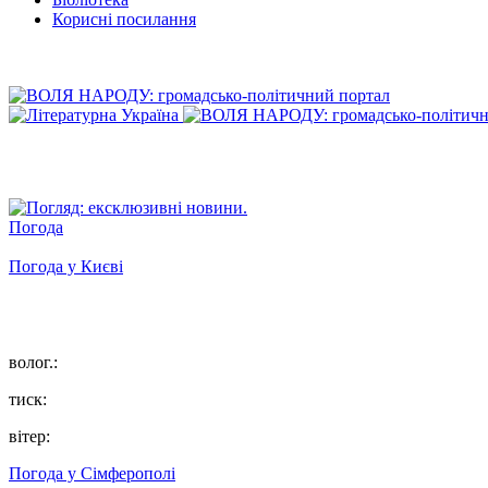
Корисні посилання
Погода
Погода у
Києві
волог.:
тиск:
вітер:
Погода у
Сімферополі