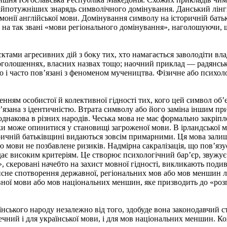
айпотужніших знарядь символічного домінування. Данський лінгв
емонії англійської мови. Домінування символу на історичній бать
 на так звані «мови регіонального домінування», наголошуючи, щ
тами агресивних дій з боку тих, хто намагається заволодіти вл
 оголошеннях, власних назвах тощо; наочний приклад — радянсь
о і часто пов’язані з феноменом мучеництва. Фізичне або психо
ям особистої й колективної гідності тих, кого цей символ об’є
в’язана з ідентичністю. Втрата символу або його заміна іншим пр
днакова в різних народів. Чеська мова не має формально закріпл
мки може опинитися у становищі загроженої мови. В ірландської м
ичній батьківщині видаються зовсім примарними. Ця мова залиша
мови не позбавлене ризиків. Надмірна сакралізація, що пов’язує
ідає високим критеріям. Це створює психологічний бар’єр, звужу
скеровані начебто на захист мовної гідності, викликають подив
сне спотворення державної, регіональних мов або мов меншин ли
ної мови або мов національних меншин, яке призводить до «роз
ського народу незалежно від того, здобуде вона законодавчий с
ечний і для української мови, і для мов національних меншин. Ко