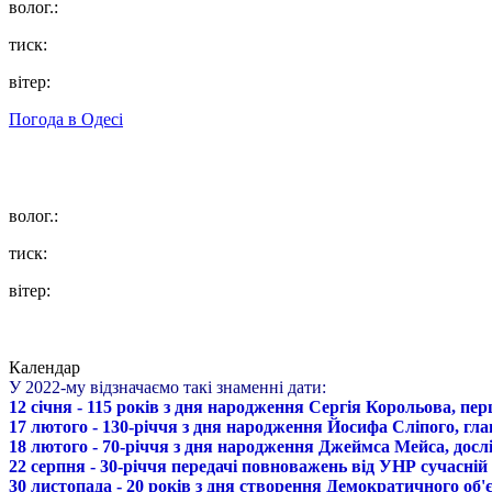
волог.:
тиск:
вітер:
Погода в
Одесі
волог.:
тиск:
вітер:
Календар
У 2022-му відзначаємо такі знаменні дати:
12 січня - 115 років з дня народження Сергія Корольова, пе
17 лютого - 130-річчя з дня народження Йосифа Сліпого, гл
18 лютого - 70-річчя з дня народження Джеймса Мейса, дослі
22 серпня - 30-річчя передачі повноважень від УНР сучасній
30 листопада - 20 років з дня створення Демократичного о