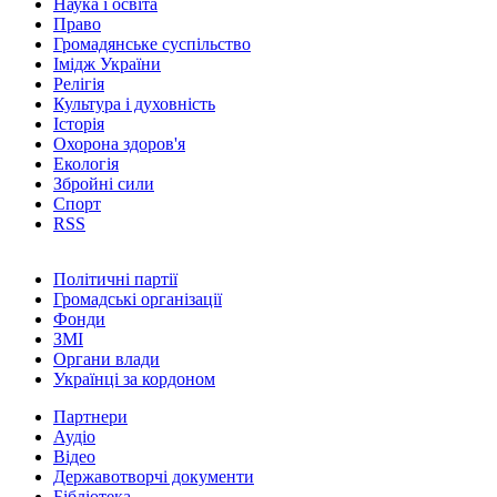
Наука і освіта
Право
Громадянське суспільство
Імідж України
Релігія
Культура і духовність
Історія
Охорона здоров'я
Екологія
Збройні сили
Спорт
RSS
Політичні партії
Громадські організації
Фонди
ЗМІ
Органи влади
Українці за кордоном
Партнери
Аудіо
Відео
Державотворчі документи
Бібліотека