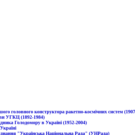
ршого головного конструктора ракетно-космічних систем (1907
ави УГКЦ (1892-1984)
дника Голодомору в Україні (1952-2004)
 Україні
б'єднання "Українська Національна Рада" (УНРада)