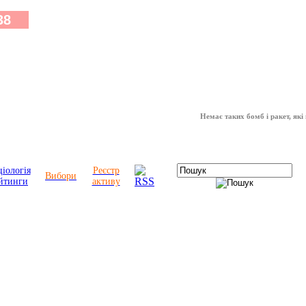
Немає таких бомб і ракет, які можуть
іологія
Реєстр
Вибори
йтинги
активу