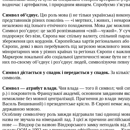
водночас і артефактом, і природним явищем. Спробуємо з’ясува
Символ об’єднує.
Цю роль мова (і не тільки українська) викону
представників різних поколінь — «і мертвих, і живих, і ненаро
незалежно від їхнього етнічного походження. Мова дає можливіс
Символ роз’єднує: це засіб розпізнавання «свій—чужий». У суч
подорожує без візи, Європа має спільну валюту, спільний парлам
збереження цих кордонів. Європейська хартія регіональних або
Європи, деякі з яких перебувають під загрозою можливого зник
міноритарних мов у різних країнах та регіонах Європи є важл
Маркером локальної або соціальної ідентичності може бути не тіл
них по-своєму об’єднує і роз’єднує людей, символізуючи певну г
Символ дістається у спадок і передається у спадок.
За кількі
символів.
Символ — атрибут влади.
Чия влада — того й символ; чий сим
р.) і покровитель Французької академії, основним завданням як
неможливе без мовної централізації. Прагнення до влади змушув
Василь Вишиваний) і президентське крісло. В Європі немає жод
державною мовою.
Особливу символічну роль завжди відгравали такі одиниці мови,
назва не звучала на німецький лад. З цієї ж причини англійськи
нове — Віндзор (за назвою Віндзорського замку неподалік від 
складу ООН в 1992-му з тимчасовою офіційною назвою — Коли