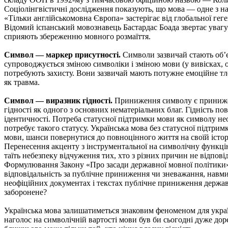
Соціолінгвістичні дослідження показують, що мова — одне з н
«Тільки англійськомовна Європа» застерігає від глобальної гег
Відомий іспанський мовознавець Бастардас Боада звертає увагу
сприяють збереженню мовного розмаїття.
Символ — маркер присутності.
Символи зазвичай стають об’єк
супроводжується зміною символіки і зміною мови (у вивісках,
потребують захисту. Вони зазвичай мають потужне емоційне тл
як травма.
Символ — виразник гідності.
Приниження символу є приниженн
гідності як одного з основних нематеріальних благ. Гідність по
ідентичності. Потреба статусної підтримки мови як символу нео
потребує такого статусу. Українська мова без статусної підтри
мови, шанси повернутися до повноцінного життя на своїй істор
Перенесення акценту з інструментальної на символічну функцію 
таїть небезпеку відчуження тих, хто з різних причин не відпов
Формулювання Закону «Про засади державної мовної політики», 
відповідальність за публічне приниження чи зневажання, навми
неофіційних документах і текстах публічне приниження держав
заборонене?
Українська мова залишатиметься знаковим феноменом для україн
наголос на символічній вартості мови був би сьогодні дуже дор