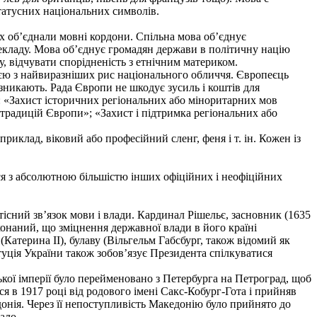
татусних національних символів.
 їх об’єднали мовні кордони. Спільна мова об’єднує
рекладу. Мова об’єднує громадян держави в політичну націю
, відчувати спорідненість з етнічним материком.
ією з найвиразніших рис національного обличчя. Європеєць
е зникають. Рада Європи не шкодує зусиль і коштів для
: «Захист історичних регіональних або міноритарних мов
традицій Європи»; «Захист і підтримка регіональних або
риклад, віковий або професійний сленг, феня і т. ін. Кожен із
ся з абсолютною більшістю інших офіційних і неофіційних
тісний зв’язок мови і влади. Кардинал Рішельє, засновник (1635
конаний, що зміцнення державної влади в його країні
Катерина ІІ), булаву (Вільгельм Габсбург, також відомий як
туція України також зобов’язує Президента спілкуватися
ької імперії було перейменовано з Петербурга на Петроград, щоб
ся в 1917 році від родового імені Сакс-Кобург-Гота і прийняв
онія. Через її непоступливість Македонію було прийнято до
ало.