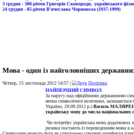
3 грудня - 300-річчя Григорія Сковороди, українського філо
24 грудня - 85-річчя В'ячеслава Чорновола (1937-1999)
Мова - один із найголовніших державни
Четвер, 15 листопада 2012 14:57 |
Політика
НАЙПЕРШИЙ СИМВОЛ
За наругу над офіційними державними сим
менш символічної величини, залишається б
України, 29.09.2012 р.)
Василь МАЛЯРЕНКО
українську мову до числа національних с
Чи потребує українська мова додаткових з
ризики постають із переведенням мови в к
Символами можуть бути як спеціально створені артефакти (герб, 