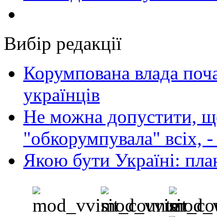
Вибір редакції
Корумпована влада поча
українців
Не можна допустити, що
"обкорумпувала" всіх, 
Якою бути Україні: пла