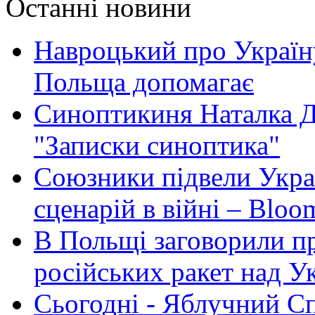
Останні новини
Навроцький про Україну
Польща допомагає
Синоптикиня Наталка Д
"Записки синоптика"
Союзники підвели Укра
сценарій в війні – Bloo
В Польщі заговорили п
російських ракет над У
Сьогодні - Яблучний Спа