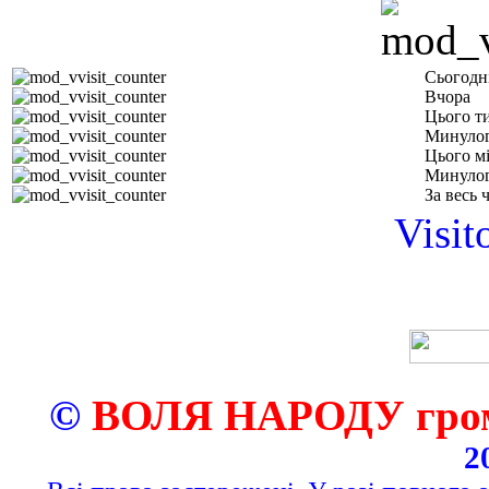
Сьогодн
Вчора
Цього т
Минулог
Цього м
Минулог
За весь 
Visit
©
ВОЛЯ НАРОДУ грома
2