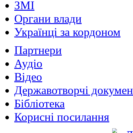
ЗМІ
Органи влади
Українці за кордоном
Партнери
Аудіо
Відео
Державотворчі докумен
Бібліотека
Корисні посилання