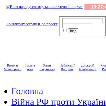
Контакти
Реєстрація
Про проект
Вимоги
Гаряча
Заяви
Публікації
Дискусії
Соц
Моніторинг
тема
Звернення
Виступи
Конференції
Ре
Головна
Війна РФ проти Україн