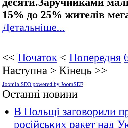
десяти.Заручниками мали
15% до 25% жителів мега
Детальніше...
<<
Початок
<
Попередня
Наступна
>
Кінець
>>
Joomla SEO powered by JoomSEF
Останні новини
В Польщі заговорили п
російських ракет над У