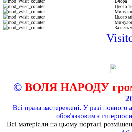
Вчора
Цього т
Минулог
Цього м
Минулог
За весь 
Visit
©
ВОЛЯ НАРОДУ грома
2
Всі права застережені. У разі повного 
обов'язковим є гіперпос
Всі матеріали на цьому порталі розміщен