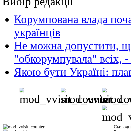
Вибір редакції
Корумпована влада поча
українців
Не можна допустити, що
"обкорумпувала" всіх, 
Якою бути Україні: пла
Сьогодн