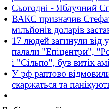
Сьогодні - Яблучний Спа
ВАКС призначив Стефан
мільйонів доларів заста
17 людей загинули від у
палали "Епіцентри", "Р
і "Сільпо", був витік ам
У рф раптово відмовили
скаржаться та панікуют