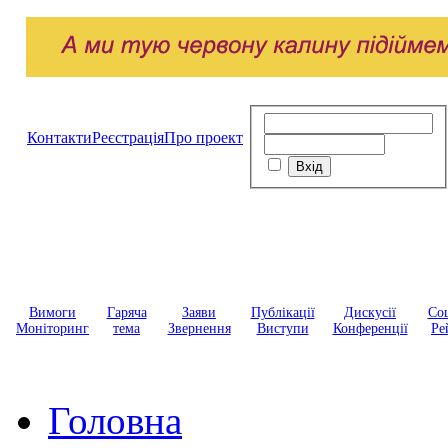
Контакти
Реєстрація
Про проект
Вимоги
Гаряча
Заяви
Публікації
Дискусії
Соц
Моніторинг
тема
Звернення
Виступи
Конференції
Ре
Головна