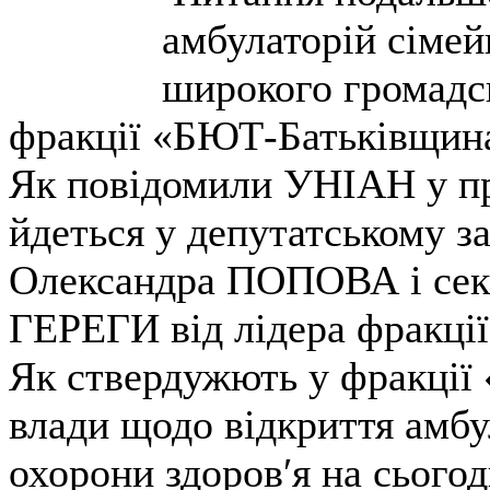
амбулаторій сімей
широкого громадс
фракції «БЮТ-Батьківщина
Як повідомили УНІАН у пр
йдеться у депутатському 
Олександра ПОПОВА і сек
ГЕРЕГИ від лідера фракц
Як ствердужють у фракції
влади щодо відкриття амбу
охорони здоров′я на сьогод