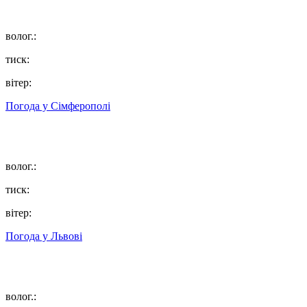
волог.:
тиск:
вітер:
Погода у
Сімферополі
волог.:
тиск:
вітер:
Погода у
Львові
волог.: