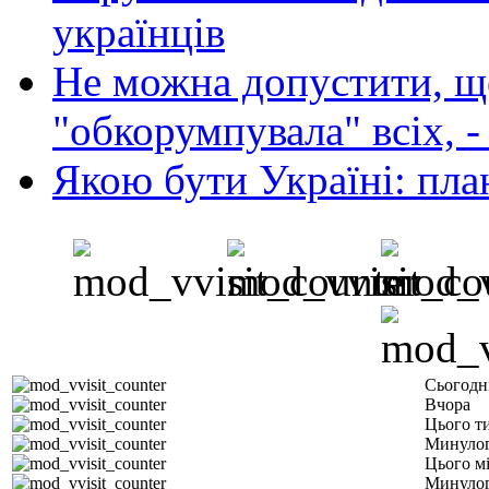
українців
Не можна допустити, що
"обкорумпувала" всіх, 
Якою бути Україні: пла
Сьогодн
Вчора
Цього т
Минулог
Цього м
Минулог