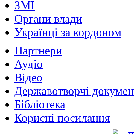
ЗМІ
Органи влади
Українці за кордоном
Партнери
Аудіо
Відео
Державотворчі докумен
Бібліотека
Корисні посилання