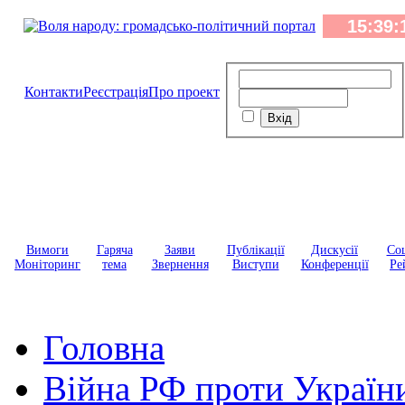
Контакти
Реєстрація
Про проект
Вимоги
Гаряча
Заяви
Публікації
Дискусії
Соц
Моніторинг
тема
Звернення
Виступи
Конференції
Ре
Головна
Війна РФ проти Україн