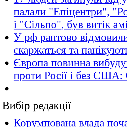
палали "Епіцентри", "Р
і "Сільпо", був витік ам
У рф раптово відмовили
скаржаться та панікуют
Європа повинна вибуду
проти Росії і без США:
Вибір редакції
Корумпована влада поча