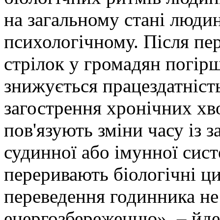
на загальному стані людини
психологічному. Після пе
стрілок у громадян погір
знижується працездатність
загострення хронічних хв
пов'язують зміни часу із 
судинної або імунної сист
переривають біологічні ц
переведення годинника не
енергозбереженню», – йде