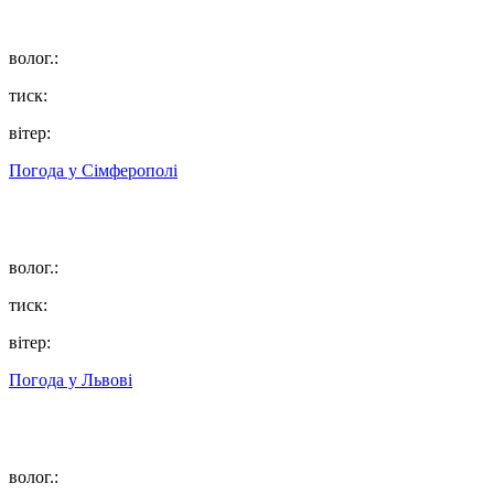
волог.:
тиск:
вітер:
Погода у
Сімферополі
волог.:
тиск:
вітер:
Погода у
Львові
волог.: