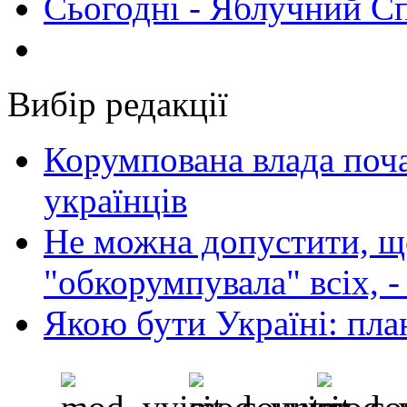
Сьогодні - Яблучний Спа
Вибір редакції
Корумпована влада поча
українців
Не можна допустити, що
"обкорумпувала" всіх, 
Якою бути Україні: пла