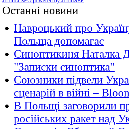
Joomla SEO powered by JoomSEF
Останні новини
Навроцький про Україну
Польща допомагає
Синоптикиня Наталка Д
"Записки синоптика"
Союзники підвели Укра
сценарій в війні – Bloo
В Польщі заговорили п
російських ракет над У