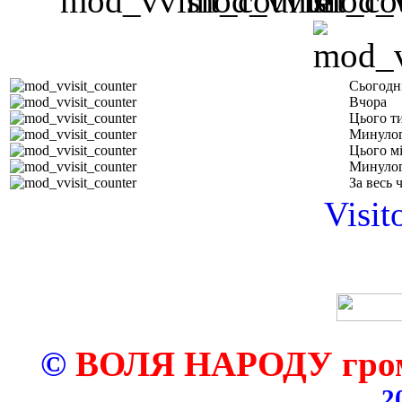
Сьогодн
Вчора
Цього т
Минулог
Цього м
Минулог
За весь 
Visit
©
ВОЛЯ НАРОДУ грома
2