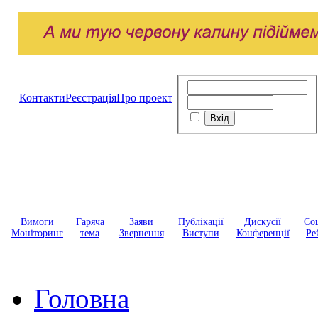
Контакти
Реєстрація
Про проект
Вимоги
Гаряча
Заяви
Публікації
Дискусії
Соц
Моніторинг
тема
Звернення
Виступи
Конференції
Ре
Головна