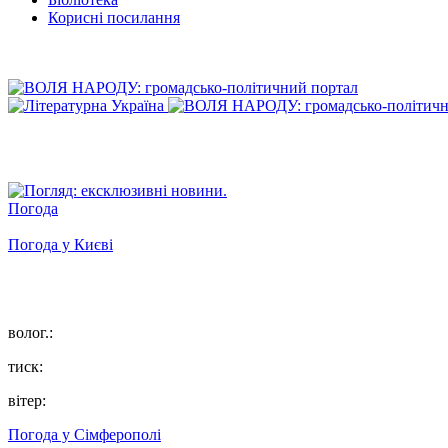
Корисні посилання
Погода
Погода у
Києві
волог.:
тиск:
вітер:
Погода у
Сімферополі