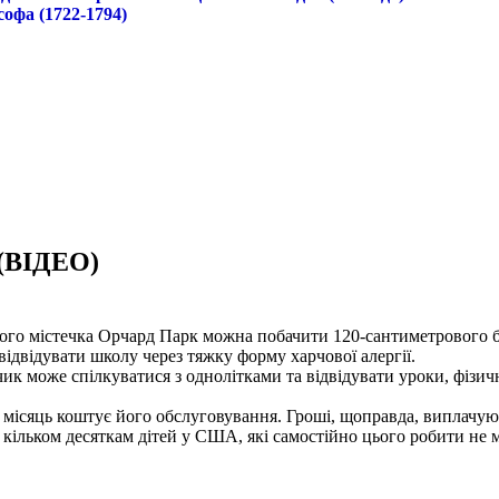
софа (1722-1794)
(ВІДЕО)
ого містечка Орчард Парк можна побачити 120-сантиметрового б
відвідувати школу через тяжку форму харчової алергії.
чик може спілкуватися з однолітками та відвідувати уроки, фізи
 місяць коштує його обслуговування. Гроші, щоправда, виплачуют
 кільком десяткам дітей у США, які самостійно цього робити не 