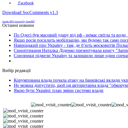
Facebook
Download SocComments v1.3
Joomla SEO powered by JoomSEF
Останні новини
По Одесі був масовий удару від рф - немає світла та води
Якщо росія посилить мобілізацію, ми будемо так само поси
Навроцький про Україну - там, де б’ють московитів Поль
Синоптикиня Наталка Діденко презентувала книгу "Запи
Союзники підвели Україну та залишили лише один сценар
Вибір редакції
Корумпована влада почала атаку на банківські вклади укр
Не можна допустити, щоб ця авторитарна влада "обкорумп
Якою бути Україні: план зміни системи влади