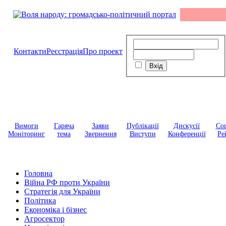
Контакти
Реєстрація
Про проект
Вимоги
Гаряча
Заяви
Публікації
Дискусії
Соц
Моніторинг
тема
Звернення
Виступи
Конференції
Ре
Головна
Війна РФ проти України
Стратегія для України
Політика
Економіка і бізнес
Агросектор