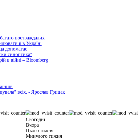
, багато постраждалих
лювати її в Україні
ща допомагає
ски синоптика"
ій в війні – Bloomberg
аїнців
увала" всіх, - Ярослав Грицак
Сьогодні
Вчора
Цього тижня
Минулого тижня