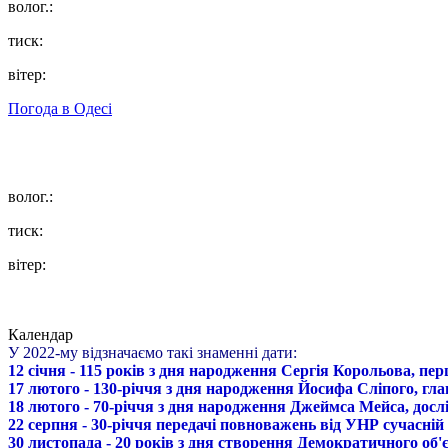
волог.:
тиск:
вітер:
Погода в
Одесі
волог.:
тиск:
вітер:
Календар
У 2022-му відзначаємо такі знаменні дати:
12 січня - 115 років з дня народження Сергія Корольова, пе
17 лютого - 130-річчя з дня народження Йосифа Сліпого, гл
18 лютого - 70-річчя з дня народження Джеймса Мейса, дослі
22 серпня - 30-річчя передачі повноважень від УНР сучасній
30 листопада - 20 років з дня створення Демократичного о