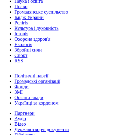
Наука і освіта
Право
Громадянське суспільство
Імідж України
Релігія
Культура і духовність
Історія
Охорона здоров'я
Екологія
Збройні сили
Спорт
RSS
Політичні партії
Громадські організації
Фонди
ЗМІ
Органи влади
Українці за кордоном
Партнери
Аудіо
Відео
Державотворчі документи
Бібліотека