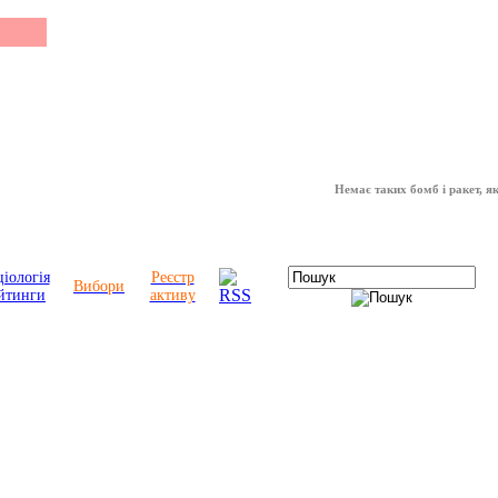
Немає таких бомб і ракет, які мо
іологія
Реєстр
Вибори
йтинги
активу