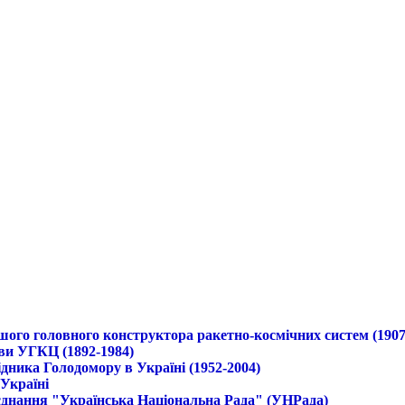
ршого головного конструктора ракетно-космічних систем (1907
ави УГКЦ (1892-1984)
дника Голодомору в Україні (1952-2004)
 Україні
б'єднання "Українська Національна Рада" (УНРада)