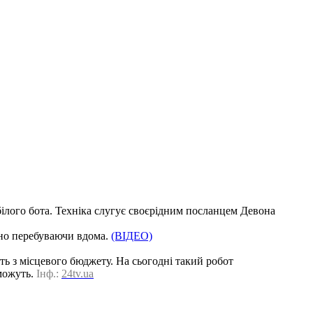
ілого бота. Техніка слугує своєрідним посланцем Девона
чно перебуваючи вдома.
(ВІДЕО)
ь з місцевого бюджету. На сьогодні такий робот
можуть.
Інф.:
24tv.ua