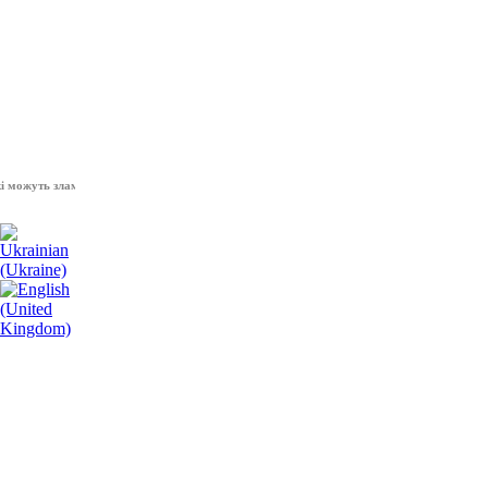
жуть зламати волю народу, - Президент України Володимир Зеленський